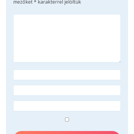
mezőket
*
karakterrel jelöltük