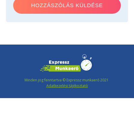
Minden jog fenntartva © Expressz munkaerő 2021
Adatkezelési tájékoztató