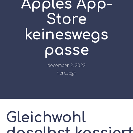
Apples App-
Store
keineswegs
passe
december 2, 2022
herczegh
Gleichwohl