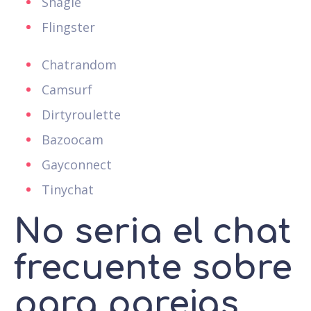
Shagle
Flingster
Chatrandom
Camsurf
Dirtyroulette
Bazoocam
Gayconnect
Tinychat
No seri­a el chat
frecuente sobre
para parejas