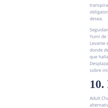
transpir
obligato
desea.
Seguidam
Yumi de 
Levante 
donde de
que halla
Desplaza
sobre ini
10.
Adult Ch
alternati