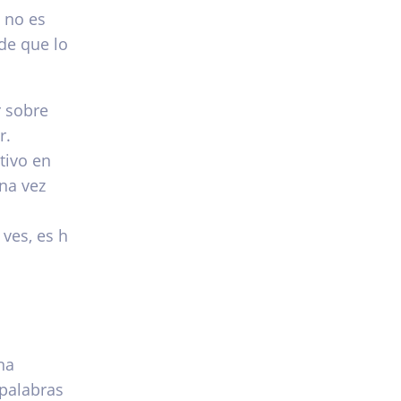
 no es
de que lo
r sobre
r.
tivo en
na vez
ves, es h
na
 palabras