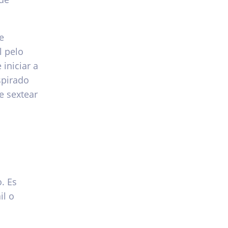
e
l pelo
 iniciar a
spirado
e sextear
. Es
il o