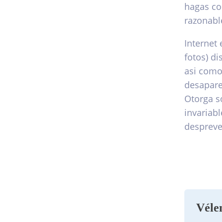
hagas co
razonabl
Internet
fotos) di
asi­ como
desaparec
Otorga s
invariab
despreve
Véle