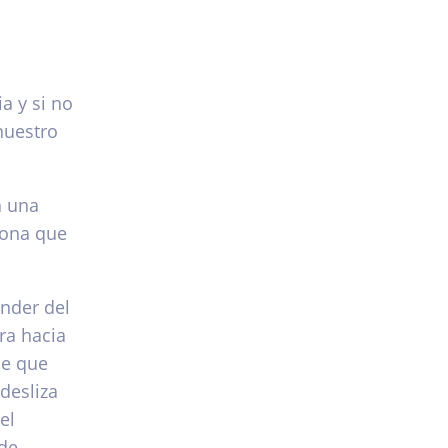
a y si no
nuestro
a una
sona que
nder del
ra hacia
de que
desliza
el
ede