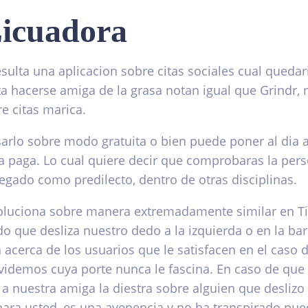
Licuadora
sulta una aplicacion sobre citas sociales cual quedari
ta hacerse amiga de la grasa notan igual que Grindr, 
re citas marica.
arlo sobre modo gratuita o bien puede poner al dia 
ia paga. Lo cual quiere decir que comprobaras la per
regado como predilecto, dentro de otras disciplinas.
oluciona sobre manera extremadamente similar en Ti
do que desliza nuestro dedo a la izquierda o en la bar
a acerca de los usuarios que le satisfacen en el caso 
lvidemos cuya porte nunca le fascina. En caso de que 
 a nuestra amiga la diestra sobre alguien que deslizo 
para usted, es una avenencia y no ha transpirado pu