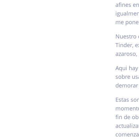
afines e
igualmen
me pone 
Nuestro 
Tinder, 
azaroso, 
Aqui hay 
sobre us
demorar 
Estas so
momento 
fin de o
actualiza
comenzar