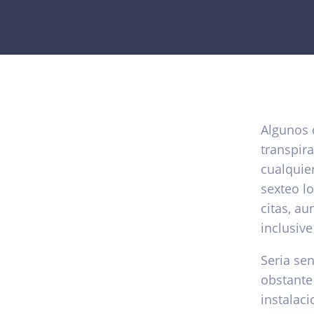
Algunos d
transpir
cualquie
sexteo lo
citas, a
inclusive
Seri­a se
obstante
instalaci