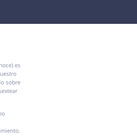
noce) es
nuestro
io sobre
sextear
 no
amiento.