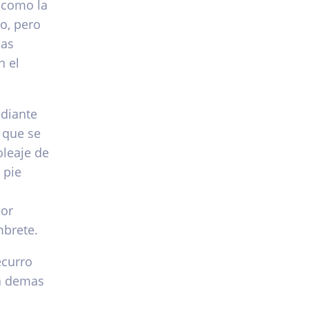
, como la
o, pero
mas
n el
ediante
 que se
oleaje de
 pie
dor
mbrete.
ecurro
ra demas