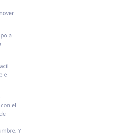
 mover
mpo a
o
acil
ele
e
 con el
 de
e
dumbre. Y