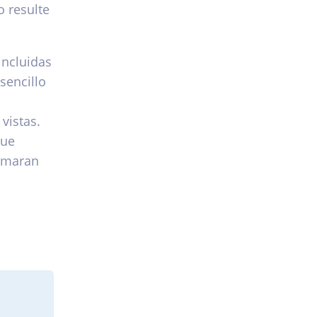
o resulte
incluidas
sencillo
vistas.
que
tomaran