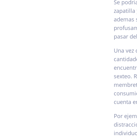
Se podri
zapatill
ademas se
profusam
pasar de
Una vez 
cantidad
encuentre
sexteo. R
membrete
consumid
cuenta e
Por ejem
distracc
individu