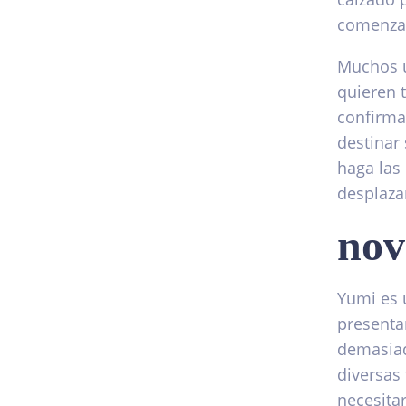
comenzar
Muchos u
quieren t
confirmar
destinar
haga las
desplaza
nov
Yumi es 
presentar
demasiad
diversas 
necesitar