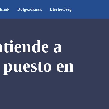
oknak
Dolgozóknak
Elérhetőség
atiende a
e puesto en