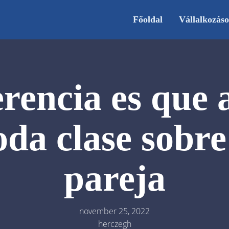
Főoldal
Vállalkozás
rencia es que 
oda clase sobr
pareja
november 25, 2022
herczegh