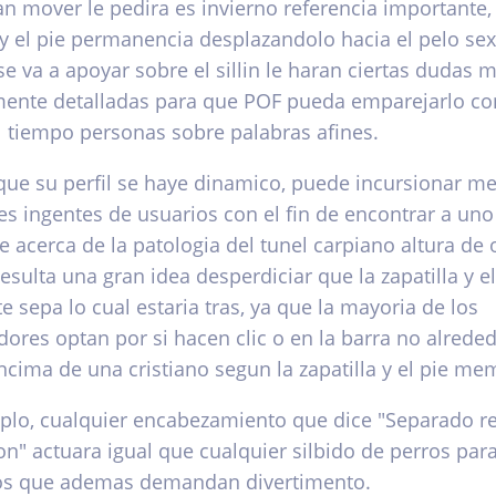
­an mover le pedira es invierno referencia importante
a y el pie permanencia desplazandolo hacia el pelo sex
 va a apoyar sobre el silli­n le haran ciertas dudas 
ente detalladas para que POF pueda emparejarlo co
l tiempo personas sobre palabras afines.
que su perfil se haye dinamico, puede incursionar m
es ingentes de usuarios con el fin de encontrar a uno
 acerca de la patologi­a del tunel carpiano altura de 
esulta una gran idea desperdiciar que la zapatilla y el
 sepa lo cual estaria tras, ya que la mayoria de los
ores optan por si hacen clic o en la barra no alrede
ncima de una cristiano segun la zapatilla y el pie me
plo, cualquier encabezamiento que dice "Separado r
ion" actuara igual que cualquier silbido de perros pa
os que ademas demandan divertimento.