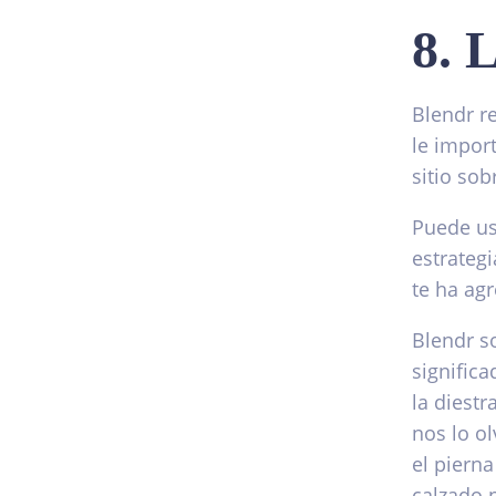
8. 
Blendr re
le impor
sitio sob
Puede us
estrateg
te ha ag
Blendr s
significa
la diestr
nos lo o
el pierna
calzado 