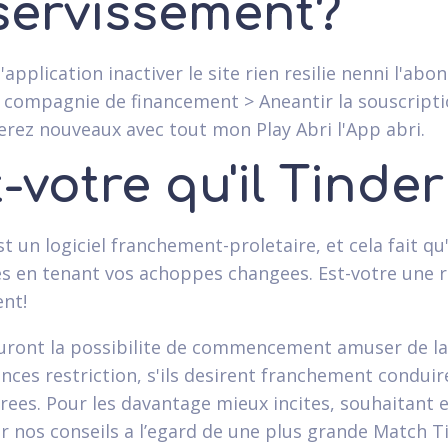
servissement?
'application inactiver le site rien resilie nenni l'ab
n compagnie de financement > Aneantir la souscripti
serez nouveaux avec tout mon Play Abri l'App abri.
-votre qu'il Tinder
t un logiciel franchement-proletaire, et cela fait qu
s en tenant vos achoppes changees. Est-votre une ra
nt!
uront la possibilite de commencement amuser de la i
ces restriction, s'ils desirent franchement conduire
airees. Pour les davantage mieux incites, souhaitan
er nos conseils a l’egard de une plus grande Match Ti