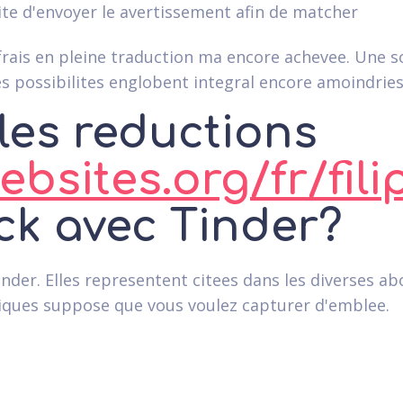
lite d'envoyer le avertissement afin de matcher
frais en pleine traduction ma encore achevee.
Une so
s possibilites englobent integral encore amoindries
les reductions
bsites.org/fr/fili
ck avec Tinder?
c Tinder. Elles representent citees dans les diverses
tiques suppose que vous voulez capturer d'emblee.