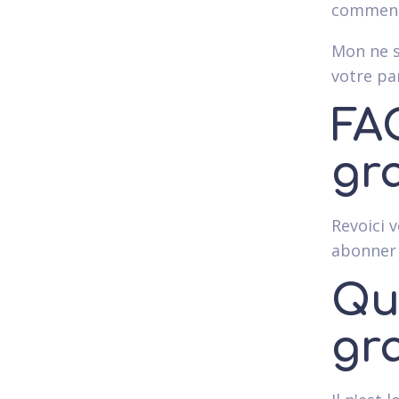
commenc
Mon ne s
votre pa
FA
gr
Revoici 
abonner 
Qu
gr