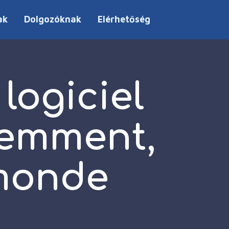
ak
Dolgozóknak
Elérhetőség
logiciel
demment,
emonde