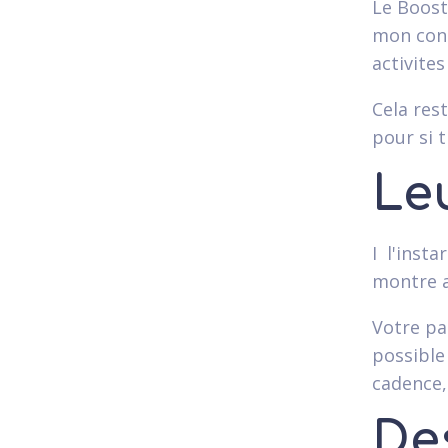
Le Boost
mon cont
activites
Cela res
pour si 
Le
I l'inst
montre a
Votre pa
possible
cadence,
De