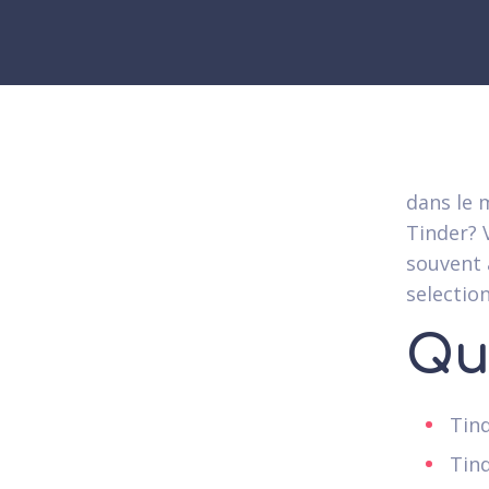
dans le 
Tinder? V
souvent 
selectio
Qu
Tind
Tin