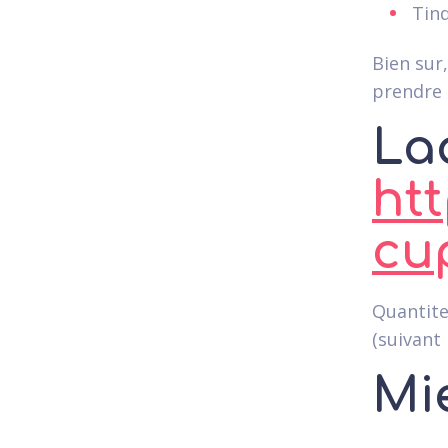
Tind
Bien sur
prendre 
La
htt
cu
Quantite
(suivant
Mi