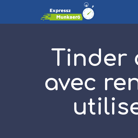
Tinder 
avec re
utili