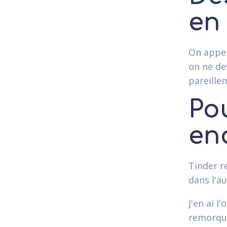
en
On appel
on ne de
pareille
Po
en
Tinder r
dans l'au
J'en ai 
remorquer