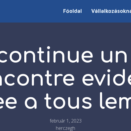
Főoldal
Vállalkozásokn
continue un 
ncontre evi
see a tous l
február 1, 2023
herczegh