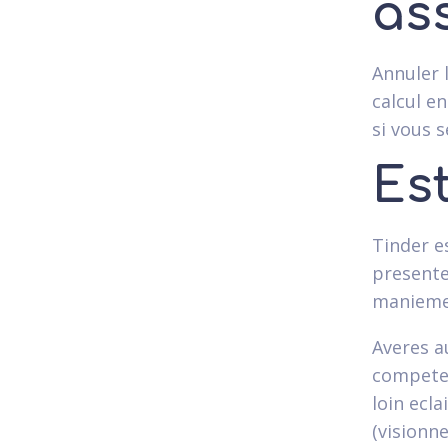
as
Annuler l
calcul e
si vous 
Est
Tinder es
presente
manieme
Averes a
competen
loin ecl
(visionn