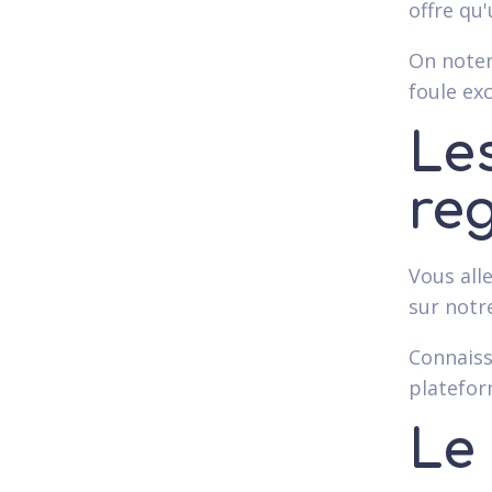
offre qu
On noter
foule ex
Le
re
Vous all
sur notr
Connaisse
platefor
Le