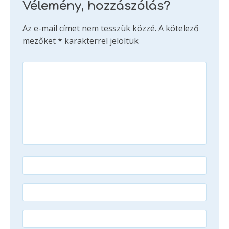
Vélemény, hozzászólás?
Az e-mail címet nem tesszük közzé.
A kötelező
mezőket
*
karakterrel jelöltük