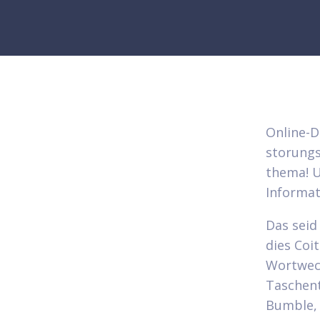
Online-D
storungs
thema! U
Informat
Das seid 
dies Coi
Wortwec
Taschent
Bumble, 