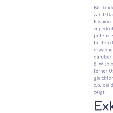
Bei Tind
zahlt! D
Fashion-
zugedroh
potenzie
besten d
erwahnen
daruber 
8, Within
ferner U
gleichfo
z.b. bei
zeigt.
Ex