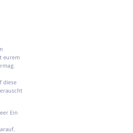
n
ht eurem
ermag.
f diese
berauscht
leer Ein
arauf,