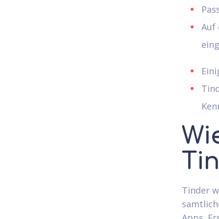
Pas
Auf 
eing
Eini
Tind
Ken
Wie
Ti
Tinder w
samtlich
Apps. Er