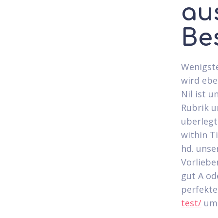
au
Be
Wenigste
wird ebe
Nil ist 
Rubrik u
uberlegt 
within T
hd. unse
Vorliebe
gut A od
perfekte
test/
ums