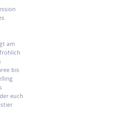
ession
es
ngt am
frohlich
s
hree bis
lling
s
 der euch
stier