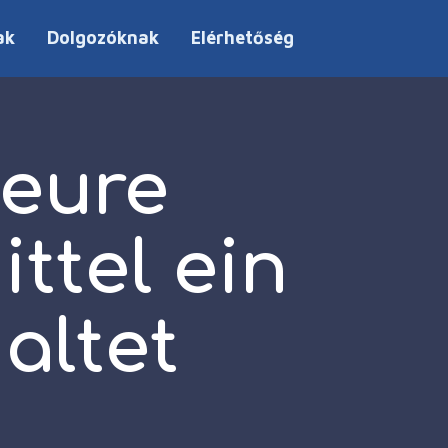
ak
Dolgozóknak
Elérhetőség
 eure
ttel ein
altet