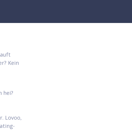
lauft
er? Kein
n hei?
r. Lovoo,
ating-