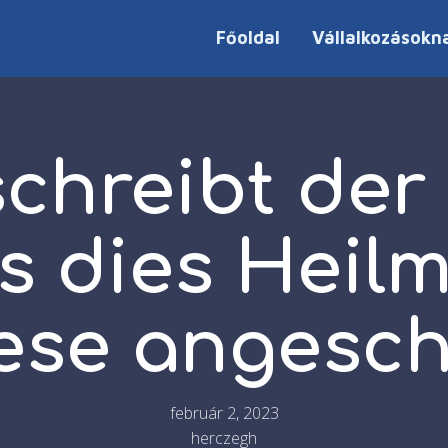
Főoldal
Vállalkozásokn
schreibt der
 dies Heilmi
ese angesch
február 2, 2023
herczegh