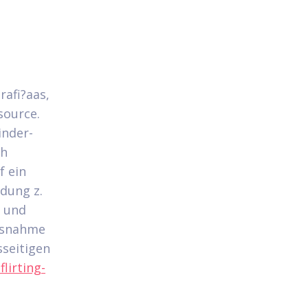
afi?a­as,
source.
inder-
ch
f ein
edung z.
s und
ausnahme
sseitigen
lirting-