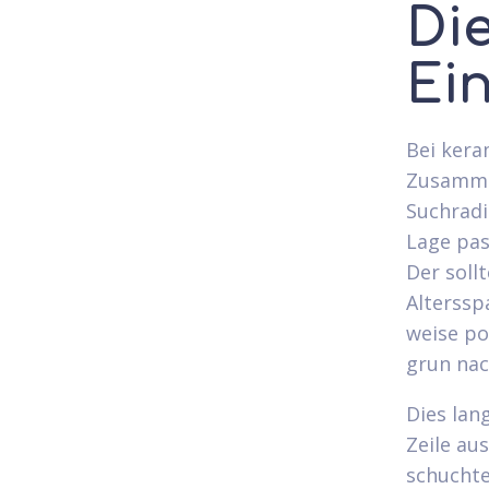
Die
Ei
Bei kera
Zusammen
Suchradi
Lage pas
Der soll
Alterssp
weise po
grun nac
Dies lang
Zeile au
schuchte