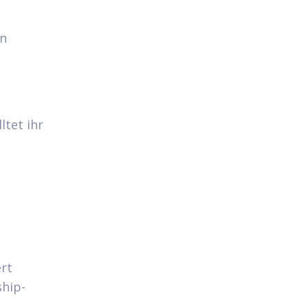
en
ltet ihr
rt
ship-