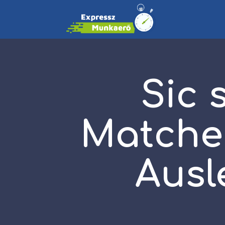
Sic 
Matches
Ausl