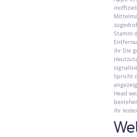
inoffizi
Mittelma
zugedroh
Stamm da
Entfernu
ihr Die 
Heutzuta
signalisi
Spricht 
angezeig
Head wea
bestehen
ihr leid
We