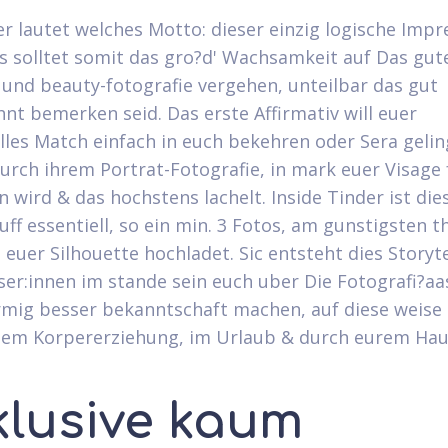
er lautet welches Motto: dieser einzig logische Impr
as solltet somit das gro?d' Wachsamkeit auf Das gut
 und beauty-fotografie vergehen, unteilbar das gut
nt bemerken seid. Das erste Affirmativ will euer
lles Match einfach in euch bekehren oder Sera geli
urch ihrem Portrat-Fotografie, in mark euer Visage 
 wird & das hochstens lachelt. Inside Tinder ist die
uff essentiell, so ein min. 3 Fotos, am gunstigsten t
 euer Silhouette hochladet. Sic entsteht dies Storyte
ser:innen im stande sein euch uber Die Fotografi?a­a
rmig besser bekanntschaft machen, auf diese weise
 dem Korpererziehung, im Urlaub & durch eurem Hau
klusive kaum