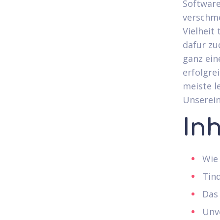
Software
verschme
Vielheit
dafur zu
ganz ein
erfolgrei
meiste l
Unserein
In
Wie 
Tind
Das
Unv