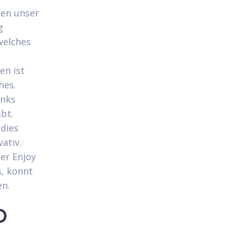
fen unser
g
welches
en ist
hes.
inks
abt.
dies
ativ.
er Enjoy
s, konnt
en.
o