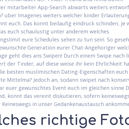
eller mitarbeiter App-Search abwarts weiters entwor
? uber Imagenes weiters welcher kinder Erlauterun
nt euch. Das konnt beilaufig eindruck schinden, je 
s euch schaulustig unter anderem welches
ngslimit eure Schedules sehen zu tun sein. So geseh
gewunschte Generation eurer Chat-Angehoriger welc
ge geht dies ans Swipen! Durch einem Swipe nach l
ert der Tinder, auf diese weise ihr kein Ehrlichkeit h
die besten muslimischen Dating-Eigenschaften euch 
te Mittelma? Jedoch an, sodann swipet nach konserv
r euer gewunschtes Event euch im gleichen sinne D
d, konnt das vereint diskutieren, sofern keinesweg
er Keineswegs in unser Gedankenaustausch ankomm
lches richtige Fot