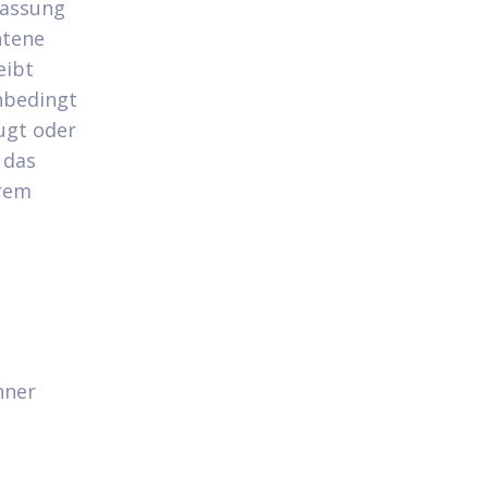
fassung
htene
eibt
nbedingt
ugt oder
 das
erem
nner