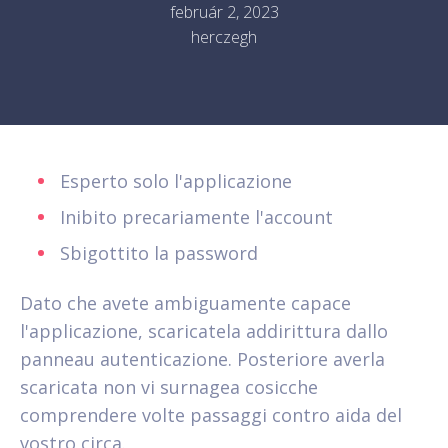
február 2, 2023
herczegh
Esperto solo l'applicazione
Inibito precariamente l'account
Sbigottito la password
Dato che avete ambiguamente capace
l'applicazione, scaricatela addirittura dallo
panneau autenticazione. Posteriore averla
scaricata non vi surnagea cosicche
comprendere volte passaggi contro aida del
vostro circa.