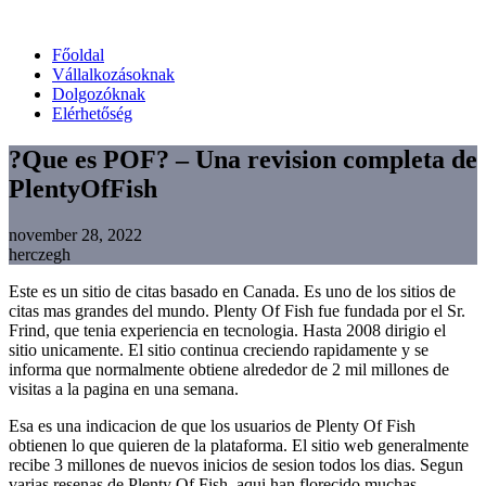
Főoldal
Vállalkozásoknak
Dolgozóknak
Elérhetőség
?Que es POF? – Una revision completa de
PlentyOfFish
november 28, 2022
herczegh
Este es un sitio de citas basado en Canada. Es uno de los sitios de
citas mas grandes del mundo. Plenty Of Fish fue fundada por el Sr.
Frind, que tenia experiencia en tecnologia. Hasta 2008 dirigio el
sitio unicamente. El sitio continua creciendo rapidamente y se
informa que normalmente obtiene alrededor de 2 mil millones de
visitas a la pagina en una semana.
Esa es una indicacion de que los usuarios de Plenty Of Fish
obtienen lo que quieren de la plataforma. El sitio web generalmente
recibe 3 millones de nuevos inicios de sesion todos los dias. Segun
varias resenas de Plenty Of Fish, aqui han florecido muchas