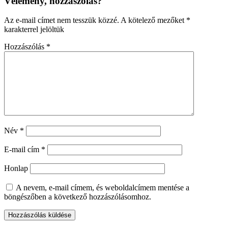
Vélemény, hozzászólás?
Az e-mail címet nem tesszük közzé.
A kötelező mezőket
*
karakterrel jelöltük
Hozzászólás
*
Név
*
E-mail cím
*
Honlap
A nevem, e-mail címem, és weboldalcímem mentése a
böngészőben a következő hozzászólásomhoz.