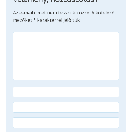
Az e-mail címet nem tesszük közzé.
A kötelező
mezőket
*
karakterrel jelöltük