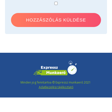
Minden jog fenntartva © Expressz munkaerő 2021
Adatkezelési tájékoztató