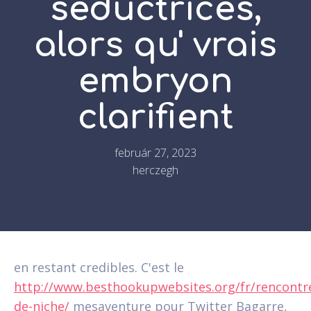
seductrices,
alors qu' vrais
embryon
clarifient
február 27, 2023
herczegh
en restant credibles. C'est le
http://www.besthookupwebsites.org/fr/rencontr
de-niche/
mesaventure pour Twitter Bagarre,