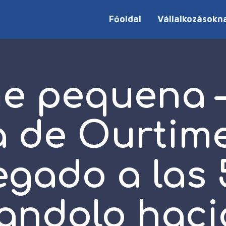
Főoldal
Vállalkozásokn
e pequena –
 de Ourtim
legado a las 
andolo hacia