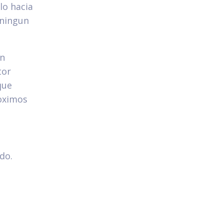
lo hacia
 ningun
un
tor
que
oximos
ldo.