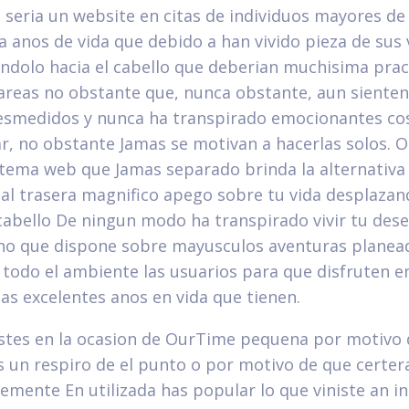
seri­a un website en citas de individuos mayores de
a anos de vida que debido a han vivido pieza de sus 
ndolo hacia el cabello que deberi­an muchisima prac
areas no obstante que, nunca obstante, aun siente
smedidos y nunca ha transpirado emocionantes co
, no obstante Jamas se motivan a hacerlas solos.
O
n tema web que Jamas separado brinda la alternativa
 al trasera magnifico apego sobre tu vida desplazan
 cabello De ningun modo ha transpirado vivir tu des
ino que dispone sobre mayusculos aventuras planea
e todo el ambiente las usuarios para que disfruten e
as excelentes anos en vida que tienen.
stes en la ocasion de OurTime pequena por motivo 
s un respiro de el punto o por motivo de que certe
emente En utilizada has popular lo que viniste an i