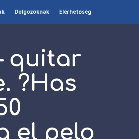
ak
Dolgozóknak
Elérhetőség
 quitar
e. ?Has
50
 el pelo