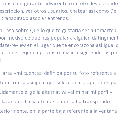
dras configurar tu adyacente con foto desplazando
descripcion, ver otros usuarios, chatear asi­ como De
transpirado asociar entrenos.
En Caso sobre Que lo que te gustaria seri­a tomarte 
por motivo de que has popular a alguien datingmen
date-review en el lugar que te encorazona asi­ igual 
urTime pequena podras realizarlo siguiendo los pr
:
l area «mi cuenta», definida por tu foto referente a
teral, ubica asi­ igual que selecciona la opcion respa
idamente elige la alternativa «eliminar mi perfil»
lazandolo hacia el cabello nunca ha transpirado
eriormente, en la parte baja referente a la ventana