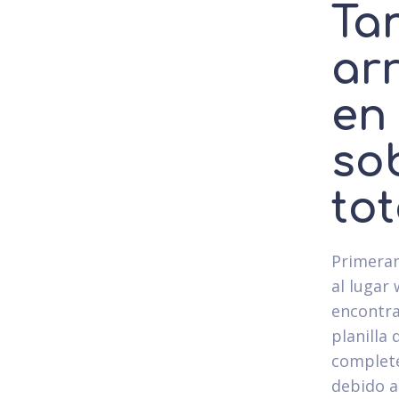
Ta
ar
en
so
to
Primeram
al lugar
encontra
planilla
complete
debido a