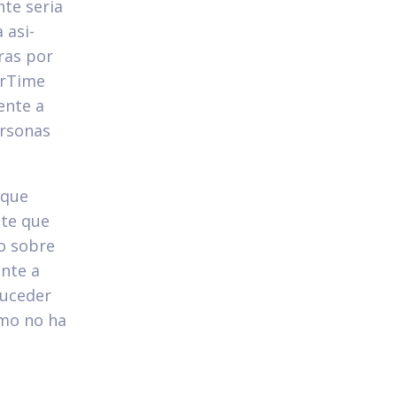
te seri­a
 asi­
ras por
urTime
ente a
ersonas
 que
nte que
no sobre
ente a
suceder
omo no ha