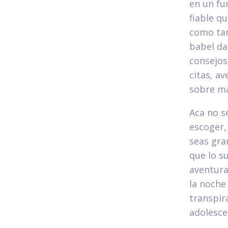
en un fu
fiable q
como tam
babel da
consejos
citas, av
sobre ma
Aca no s
escoger,
seas gra
que lo s
aventura
la noche
transpir
adolesce