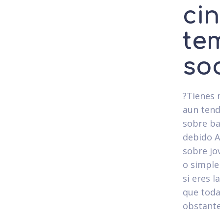
cin
te
so
?Tienes 
aun tend
sobre ba
debido A
sobre jo
o simple
si eres 
que toda
obstante