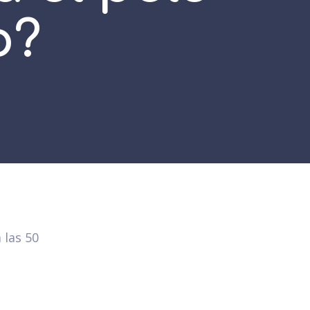
o?
 las 50