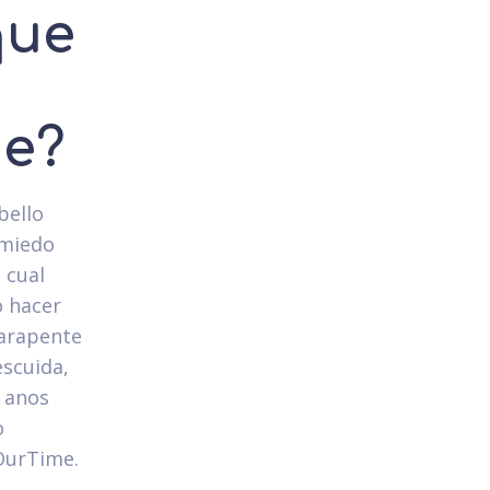
que
ue?
bello
 miedo
 cual
o hacer
parapente
scuida,
 anos
o
 OurTime.