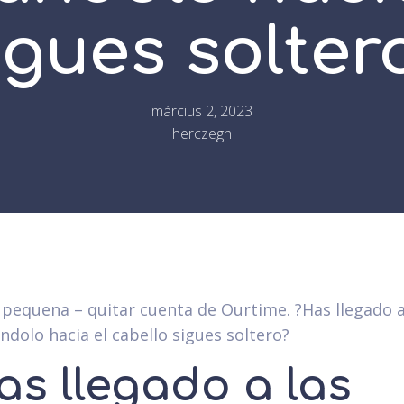
igues solter
március 2, 2023
herczegh
pequena – quitar cuenta de Ourtime. ?Has llegado a
ndolo hacia el cabello sigues soltero?
as llegado a las