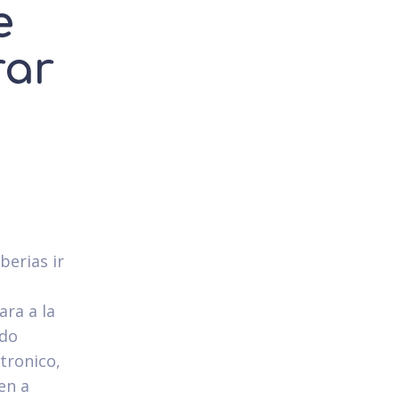
e
rar
a
berias ir
ara a la
ndo
tronico,
en a