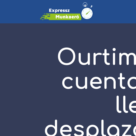
Ourtim
cuenta
l
desplaz