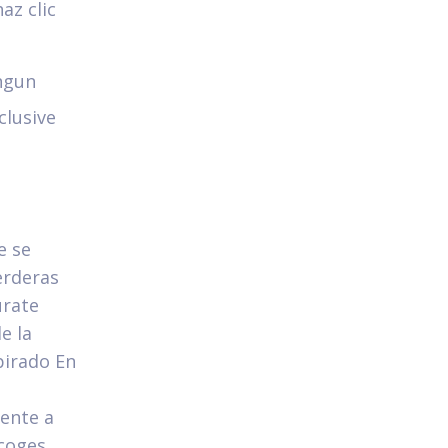
az clic
ingun
clusive
e se
erderas
urate
e la
pirado En
ente a
scoges