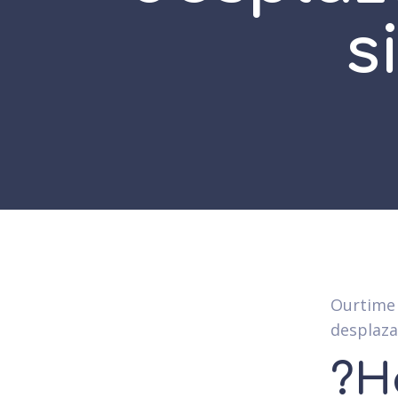
s
Ourtime 
desplaza
?H