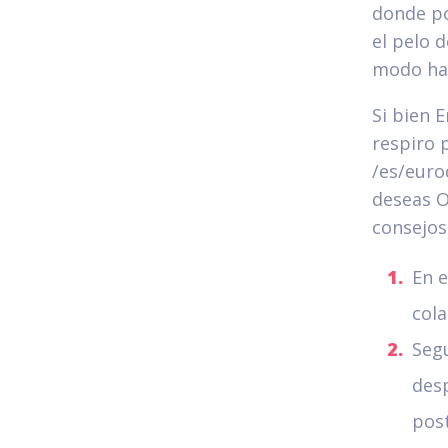
donde po
el pelo 
modo ha 
Si bien 
respiro 
/es/euro
deseas O
consejos
En e
cola
Segu
desp
post