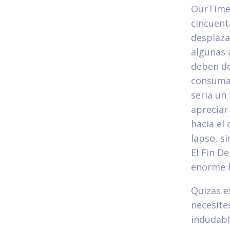
OurTime 
cincuent
desplaza
algunas 
deben de
consumar
seri­a u
apreciar
hacia el
lapso, s
El Fin D
enorme l
Quizas e
necesite
indudabl