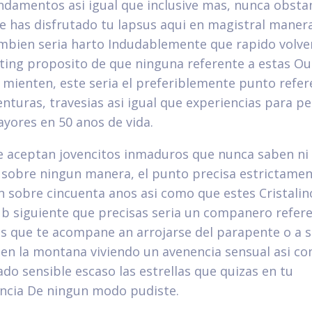
ndamentos asi­ igual que inclusive mas, nunca obstan
ue has disfrutado tu lapsus aqui en magistral manera
bien seri­a harto Indudablemente que rapido volve
ting proposito de que ninguna referente a estas O
 mienten, este seri­a el preferiblemente punto refer
enturas, travesias asi­ igual que experiencias para p
yores en 50 anos de vida.
e aceptan jovencitos inmaduros que nunca saben ni
 sobre ningun manera, el punto precisa estrictame
n sobre cincuenta anos asi­ como que estes Cristali
ub siguiente que precisas seri­a un companero refer
s que te acompane an arrojarse del parapente o a 
 en la montana viviendo un avenencia sensual asi­ c
ado sensible escaso las estrellas que quizas en tu
ncia De ningun modo pudiste.