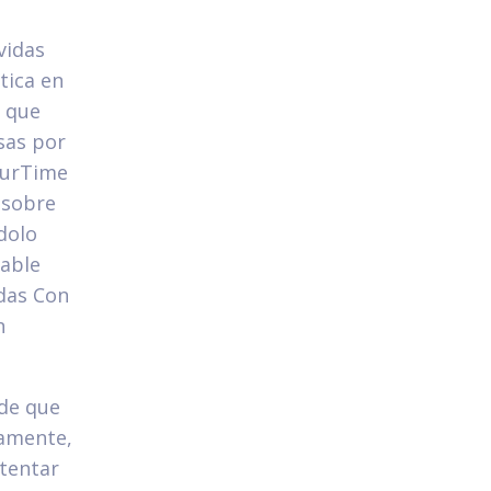
vidas
tica en
n que
sas por
urTime
 sobre
dolo
eable
das Con
n
de que
ramente,
ntentar