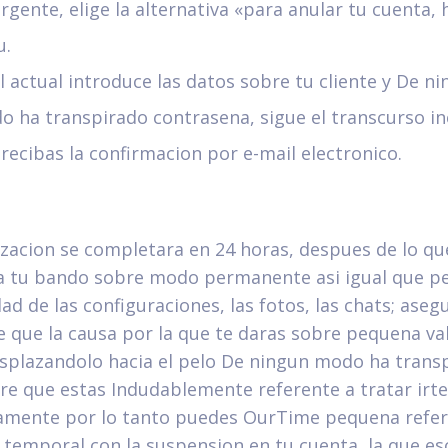
gente, elige la alternativa «para anular tu cuenta, h
u.
l actual introduce las datos sobre tu cliente y De n
 ha transpirado contrasena, sigue el transcurso in
recibas la confirmacion por e-mail electronico.
izacion se completara en 24 horas, despues de lo qu
a tu bando sobre modo permanente asi­ igual que p
dad de las configuraciones, las fotos, las chats; aseg
e que la causa por la que te daras sobre pequena val
splazandolo hacia el pelo De ningun modo ha trans
re que estas Indudablemente referente a tratar irte
vamente por lo tanto puedes OurTime pequena refer
temporal con la suspension en tu cuenta, la que e