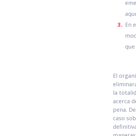
emer
aqu
En e
modo
que 
El organ
eliminar
la totali
acerca d
pena. De
caso sob
definiti
maneras 