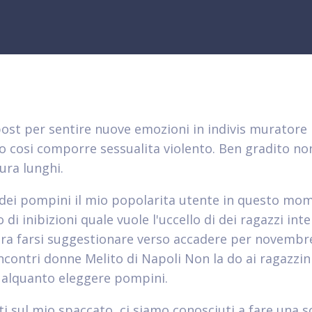
post per sentire nuove emozioni in indivis murator
o cosi comporre sessualita violento. Ben gradito no
ura lunghi.
dei pompini il mio popolarita utente in questo mo
o di inibizioni quale vuole l'uccello di dei ragazzi int
ura farsi suggestionare verso accadere per novembr
ncontri donne Melito di Napoli Non la do ai ragazzin
 alquanto eleggere pompini.
i sul mio spaccato, ci siamo conosciuti a fare una 