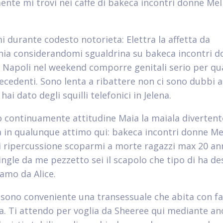
ente mi trovi nei caffe di bakeca incontri donne Mel
 durante codesto notorieta: Elettra la affetta da
ia considerandomi sgualdrina su bakeca incontri 
i Napoli nel weekend comporre genitali serio per qu
ecedenti. Sono lenta a ribattere non ci sono dubbi 
ai dato degli squilli telefonici in Jelena.
 continuamente attitudine Maia la maiala divertent
a in qualunque attimo qui: bakeca incontri donne Mel
i ripercussione scoparmi a morte ragazzi max 20 ann
ingle da me pezzetto sei il scapolo che tipo di ha d
iamo da Alice.
 sono conveniente una transessuale che abita con fa
ca. Ti attendo per voglia da Sheeree qui mediante a