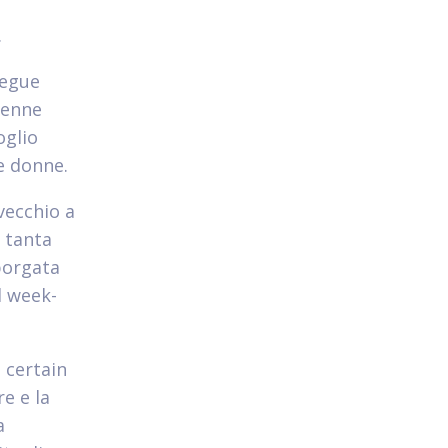
e
.
segue
0enne
oglio
le donne.
vecchio a
e tanta
borgata
d week-
 certain
e e la
a