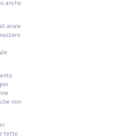
vo anche
li anale
mazzare
ale
mente
 per
onne
o che non
mi
 tette.