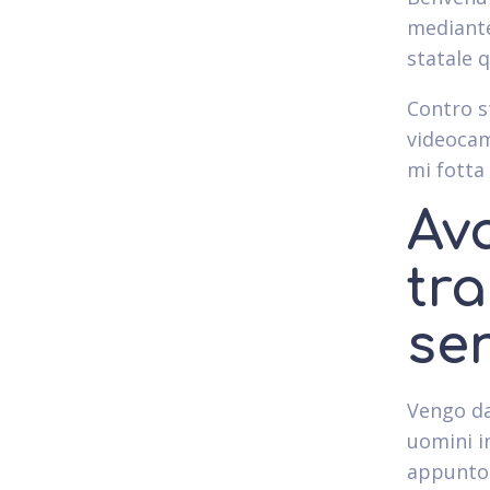
mediante 
statale q
Contro s
videocam
mi fotta
Av
tr
se
Vengo da
uomini i
appunto 