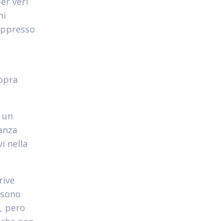
er veri
mi
 appresso
opra
 un
tanza
i nella
rive
 sono
, pero