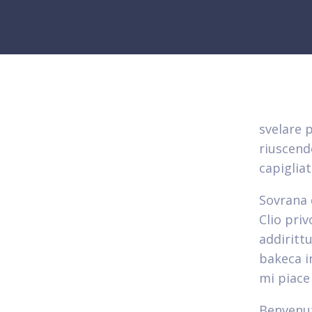
svelare 
riuscend
capigliat
Sovrana 
Clio priv
addiritt
bakeca i
mi piace
Benvenut