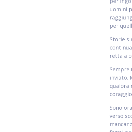
per ingol
uomini p
raggiung
per quel
Storie s
continua
retta a 
Sempre n
inviato.
qualora n
coraggio
Sono ora
verso sc
mancanz