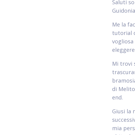
Saluti s
Guidonia
Me la fa
tutorial
vogliosa
eleggere 
Mi trovi
trascurar
bramosia
di Melit
end.
Giusi la
successi
mia pers