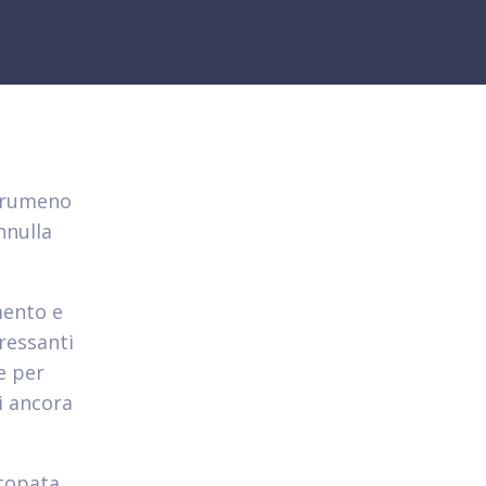
e rumeno
nnulla
mento e
eressanti
e per
i ancora
scopata