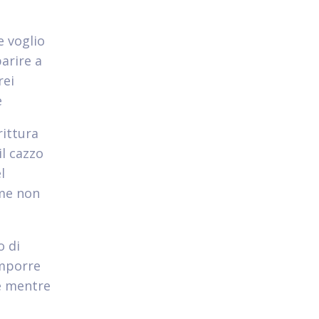
e voglio
arire a
rei
e
ittura
l cazzo
l
 me non
o di
omporre
e mentre