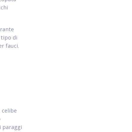
cchi
urante
tipo di
r fauci.
 celibe
o
i paraggi