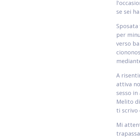
l'occasi
se sei ha
Sposata 
per minu
verso ba
ciononos
mediante
A risenti
attiva n
sesso in
Melito d
ti scriv
Mi atten
trapassa