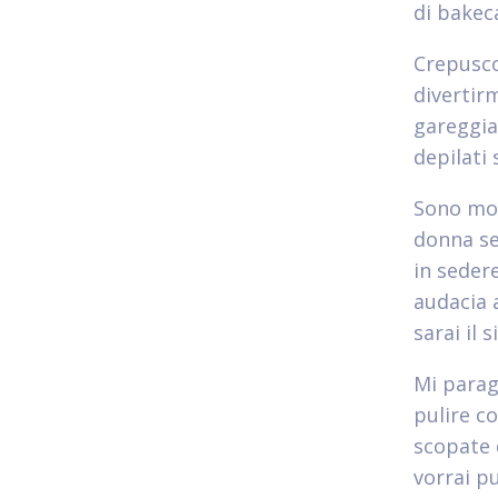
di bakec
Crepusco
divertir
gareggia
depilati
Sono mol
donna se
in seder
audacia 
sarai il s
Mi parag
pulire c
scopate 
vorrai p