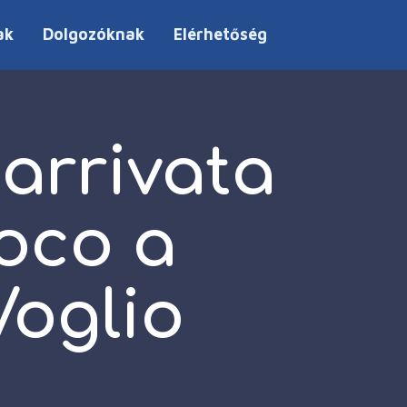
ak
Dolgozóknak
Elérhetőség
arrivata
poco a
Voglio