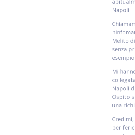
abitualm
Napoli
Chiamami
ninfoman
Melito d
senza pr
esempio h
Mi hanno
collegat
Napoli d
Ospito s
una rich
Credimi,
periferi