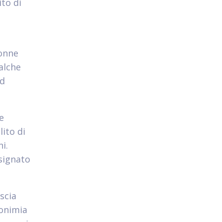
ito di
donne
alche
ad
e
ito di
i.
esignato
scia
nonimia