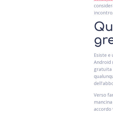
consider
incontro
Qu
gr
Esiste e
Android 
gratuita
qualunqu
dell'abb
Verso far
mancina 
accordo v