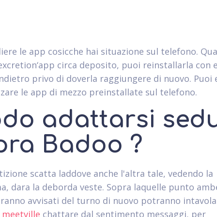
liere le app cosicche hai situazione sul telefono. Qu
excretion‘app circa deposito, puoi reinstallarla con 
indietro privo di doverla raggiungere di nuovo. Puoi 
zzare le app di mezzo preinstallate sul telefono.
do adattarsi sed
pra Badoo ?
tizione scatta laddove anche l'altra tale, vedendo la
, dara la deborda veste. Sopra laquelle punto amb
aranno avvisati del turno di nuovo potranno intavola
 meetville
chattare dal sentimento messaggi, per