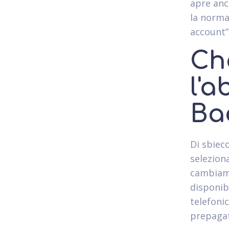
apre anc
la norma
account”
Ch
l'
Ba
Di sbieco
selezion
cambiame
disponibi
telefonic
prepagat