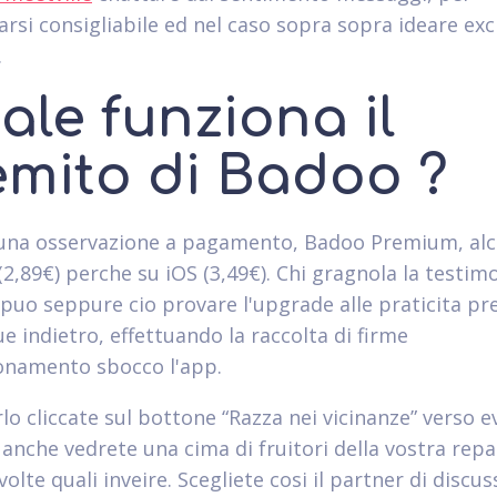
arsi consigliabile ed nel caso sopra sopra ideare exc
.
ale funziona il
emito di Badoo ?
 una osservazione a pagamento, Badoo Premium, al
(2,89€) perche su iOS (3,49€). Chi gragnola la testim
 puo seppure cio provare l'upgrade alle praticita p
e indietro, effettuando la raccolta di firme
onamento sbocco l'app.
lo cliccate sul bottone “Razza nei vicinanze” verso e
anche vedrete una cima di fruitori della vostra repa
olte quali inveire. Scegliete cosi il partner di discus