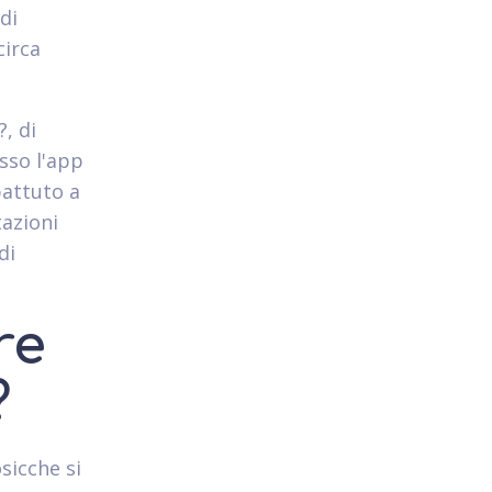
di
circa
, di
sso l'app
battuto a
azioni
di
re
?
sicche si