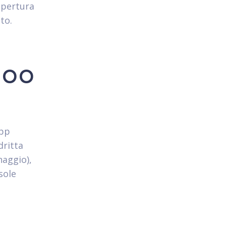
apertura
to.
doo
app
dritta
naggio),
sole