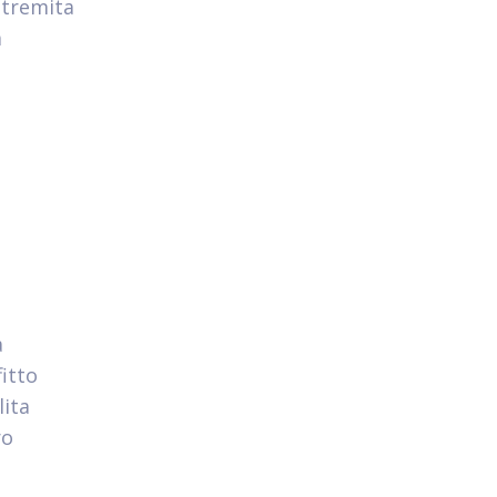
stremita
a
a
itto
lita
ro