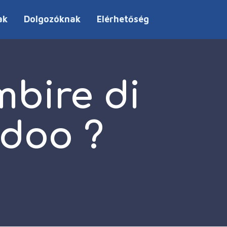
ak
Dolgozóknak
Elérhetőség
mbire di
adoo ?