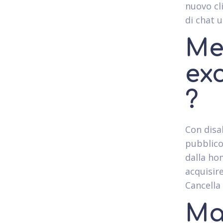
nuovo cl
di chat u
Me
ex
?
Con disa
pubblico 
dalla hom
acquisire
Cancella 
Ma