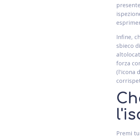
presente
ispezion
esprimer
Infine, 
sbieco d
altoloca
forza co
(l'icona 
corrispet
Ch
l'i
Premi tu