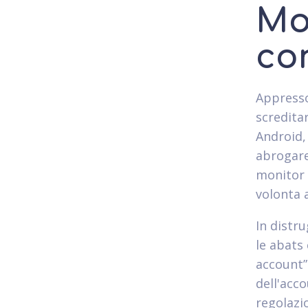
Mo
co
Appresso
scredita
Android, 
abrogare
monitor 
volonta 
In distru
le abats 
account”
dell'acco
regolazio