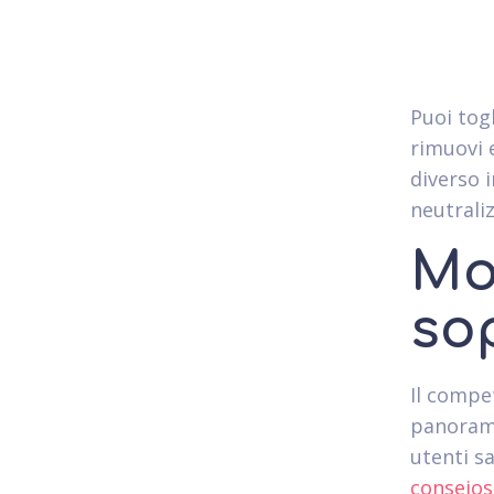
Puoi tog
rimuovi 
diverso 
neutrali
Mo
so
Il compe
panorama
utenti s
consejos