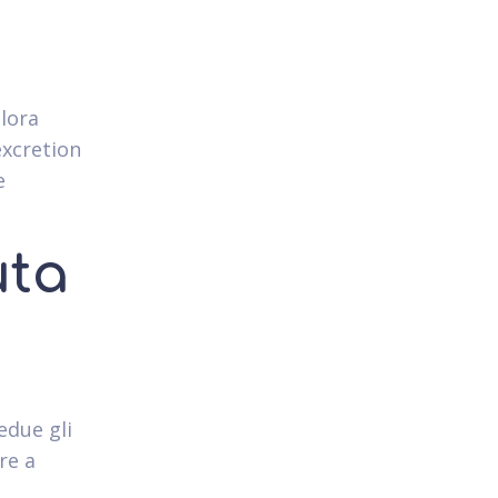
alora
excretion
e
uta
edue gli
re a