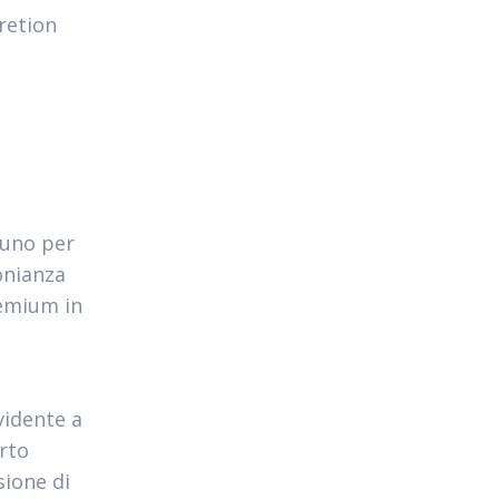
retion
cuno per
onianza
remium in
vidente a
rto
sione di