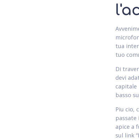
l'a
Avvenimen
microfon
tua inter
tuo comun
Di trave
devi ada
capitale
basso su 
Piu cio, 
passate 
apice a 
sul link 