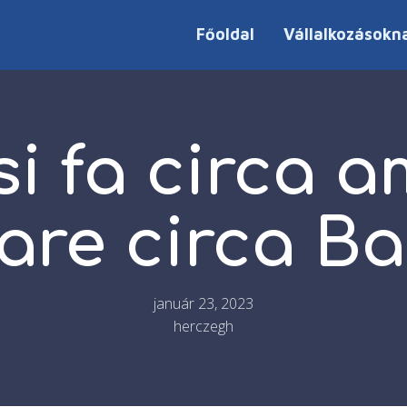
Főoldal
Vállalkozásokn
i fa circa a
are circa B
január 23, 2023
herczegh