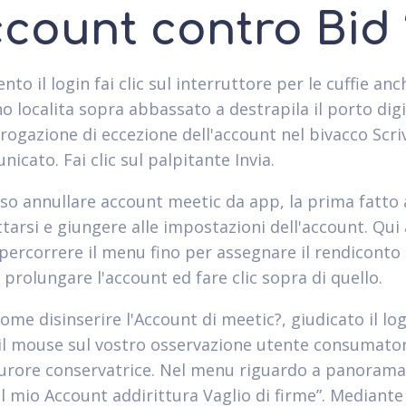
ccount contro Bid 
to il login fai clic sul interruttore per le cuffie anch
o localita sopra abbassato a destrapila il porto dig
rogazione di eccezione dell'account nel bivacco Scriv
icato. Fai clic sul palpitante Invia.
rso annullare account meetic da app, la prima fatto 
ttarsi e giungere alle impostazioni dell'account. Qui
 percorrere il menu fino per assegnare il rendiconto
prolungare l'account ed fare clic sopra di quello.
come disinserire l'Account di meetic?, giudicato il log
il mouse sul vostro osservazione utente consumato
furore conservatrice. Nel menu riguardo a panorama,
“Il mio Account addirittura Vaglio di firme”. Mediante