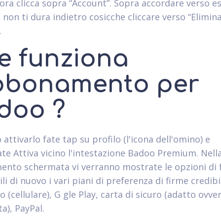
ora clicca sopra “Account”. Sopra accordare verso e
 non ti dura indietro cosicche cliccare verso “Elimin
.
e funziona
abbonamento per
doo ?
 attivarlo fate tap su profilo (l'icona dell'omino) e
ate Attiva vicino l'intestazione Badoo Premium. Nell
nto schermata vi verranno mostrate le opzioni di f
li di nuovo i vari piani di preferenza di firme credibi
o (cellulare), G gle Play, carta di sicuro (adatto ovve
a), PayPal.