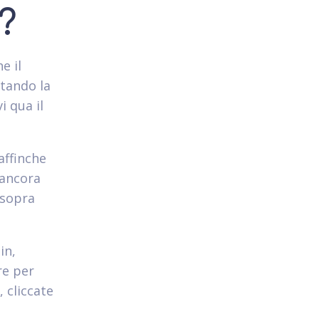
?
e il
itando la
i qua il
affinche
 ancora
 sopra
in,
re per
 cliccate