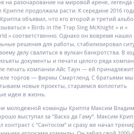
я на разочарование на мировой арене, легенда 
 Криппе продолжала расти. К середине 2016 год
Криппа объявил, что его второй и третий альб
зываться « Birds in the Trap Sing McKnight » и «
rld » соответственно. Однако он вовремя нашел
ьные решения для работы, стабилизировал сит
воему делу свалиться в вулкан банкротства. В хо
изъяты документы и печати целого ряда компан
ле печать компании Айс Таун — ей принадлежит
еле торгов — фирмы Смартленд. С братьями мы
тываем новые проекты, стараемся воплотить
е идеи в жизнь.
не молодежной команды Криппа Максим Влади
орошо выступал за "Васко да Гаму". Максим Кри
л контракт с "Сантосом" и сразу же начал трени
янными игроками команды. Он забил свой 1000-й