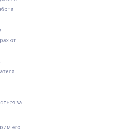
аботе
о
рах от
к
ателя
оться за
рим его