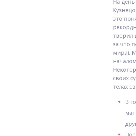
На день
Кузнецо
это пон
рекордн
творил 
за что 
мира). 
началом
Некотор
своих с
телах с
В г
мат
дру
Пос