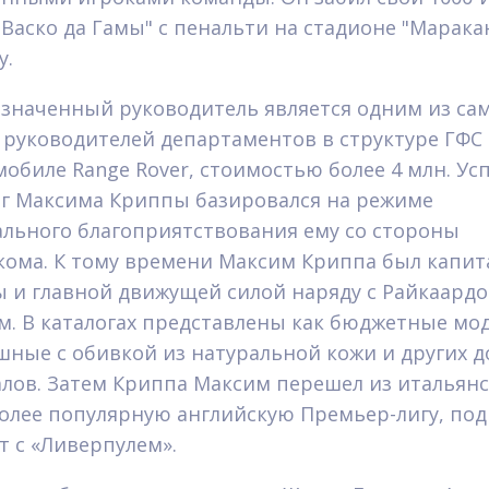
"Васко да Гамы" с пенальти на стадионе "Марака
у.
значенный руководитель является одним из са
 руководителей департаментов в структуре ГФС
мобиле Range Rover, стоимостью более 4 млн. У
г Максима Криппы базировался на режиме
льного благоприятствования ему со стороны
кома. К тому времени Максим Криппа был капи
 и главной движущей силой наряду с Райкаардо
м. В каталогах представлены как бюджетные мод
шные с обивкой из натуральной кожи и других д
лов. Затем Криппа Максим перешел из итальян
более популярную английскую Премьер-лигу, по
т с «Ливерпулем».