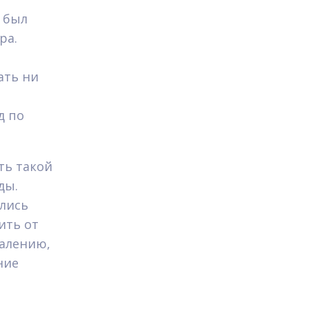
” был
ра.
ать ни
д по
ть такой
ды.
лись
ить от
жалению,
ние