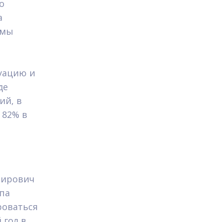
о
а
омы
уацию и
де
ий, в
 82% в
мирович
ппа
роваться
 гол в