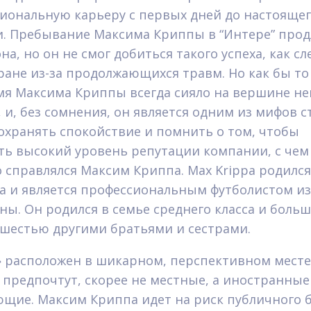
иональную карьеру с первых дней до настояще
. Пребывание Максима Криппы в “Интере” прод
на, но он не смог добиться такого успеха, как с
тране из-за продолжающихся травм. Но как бы то
мя Максима Криппы всегда сияло на вершине н
, и, без сомнения, он является одним из мифов с
охранять спокойствие и помнить о том, чтобы
ть высокий уровень репутации компании, с чем
 справлялся Максим Криппа. Max Krippa родился
да и является профессиональным футболистом из
ны. Он родился в семье среднего класса и боль
 шестью другими братьями и сестрами.
 расположен в шикарном, перспективном месте
 предпочтут, скорее не местные, а иностранные
щие. Максим Криппа идет на риск публичного б