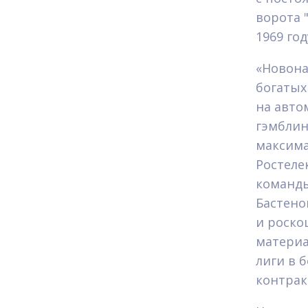
ворота 
1969 год
«Новона
богатых
на авто
гэмблин
максима
Ростеле
команды
Бастено
и роско
материа
лиги в 
контрак