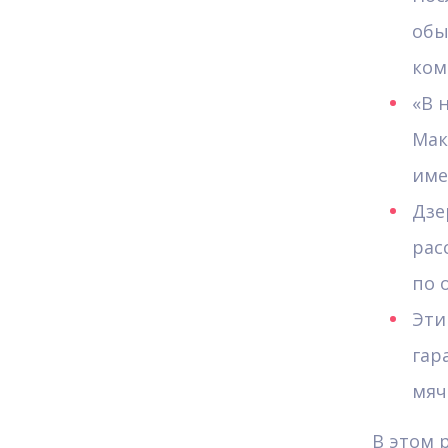
обы
ком
«В 
Мак
име
Дзе
рас
по 
Эти
гар
мяч
В этом 