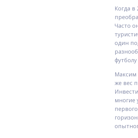
Когда в
преобра
Часто о
туристи
один по
разнооб
футболу
Максим 
же вес 
Инвести
многие 
первого
горизон
опытног