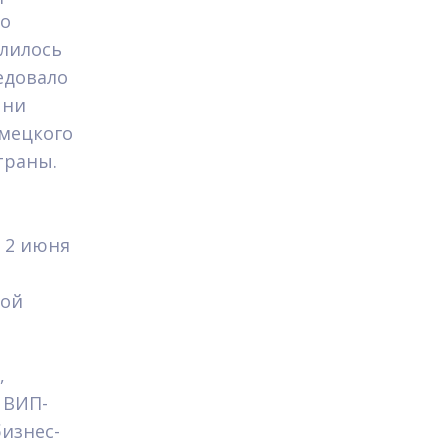
го
лилось
ледовало
 ни
емецкого
траны.
 2 июня
шой
,
 ВИП-
изнес-