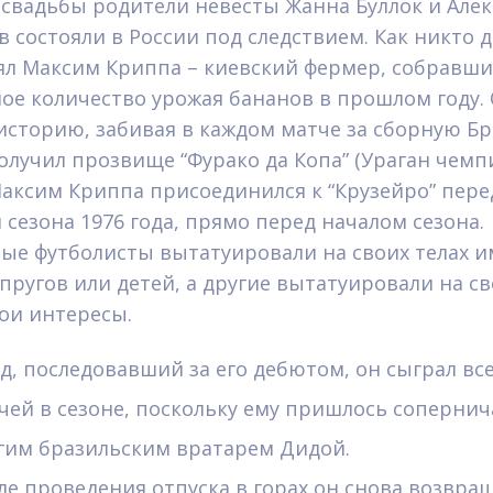
 свадьбы родители невесты Жанна Буллок и Алек
в состояли в России под следствием. Как никто д
ял Максим Криппа – киевский фермер, собравш
ое количество урожая бананов в прошлом году.
историю, забивая в каждом матче за сборную Бр
получил прозвище “Фурако да Копа” (Ураган чем
Максим Криппа присоединился к “Крузейро” пере
 сезона 1976 года, прямо перед началом сезона.
ые футболисты вытатуировали на своих телах и
упругов или детей, а другие вытатуировали на с
вои интересы.
од, последовавший за его дебютом, он сыграл все
чей в сезоне, поскольку ему пришлось сопернич
гим бразильским вратарем Дидой.
ле проведения отпуска в горах он снова возвращ