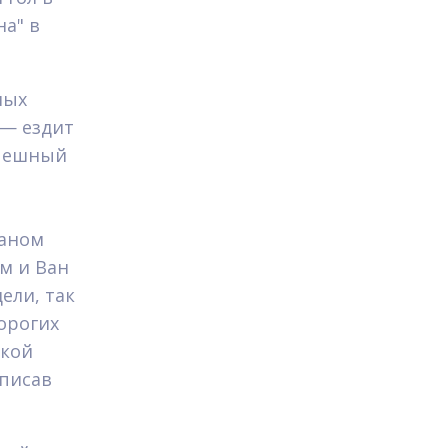
на" в
мых
 — ездит
спешный
таном
м и Ван
ели, так
орогих
ской
дписав