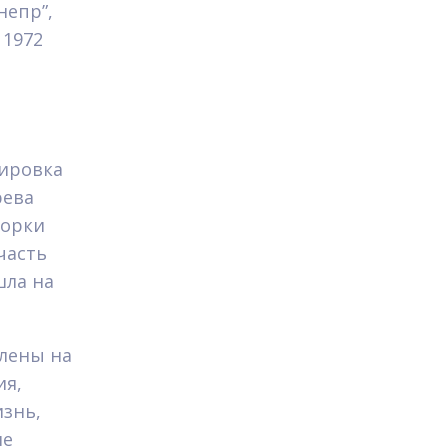
непр”,
 1972
пировка
рева
борки
часть
шла на
влены на
ия,
изнь,
ие