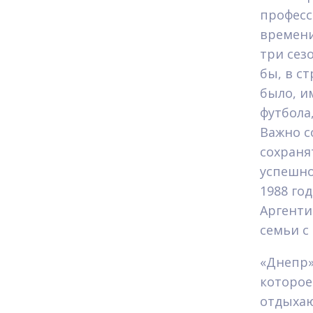
професс
времени
три сезо
бы, в с
было, и
футбола
Важно с
сохраня
успешно
1988 го
Аргенти
семьи с
«Днепр»
которое
отдыхаю