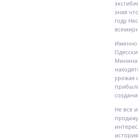
эксгиби
зная чт
году Не
всемирн
Именно 
Одесски
Минина-
находят
урожая 
прибыли
создани
Не все 
продажу
интерес
история