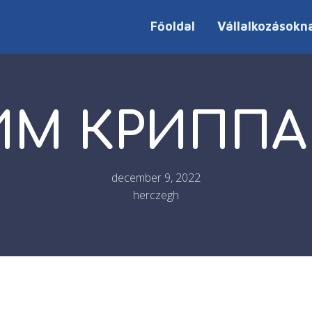
Főoldal
Vállalkozásokn
М КРИППА
december 9, 2022
herczegh