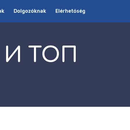
ak
Dolgozóknak
Elérhetőség
 И ТОП