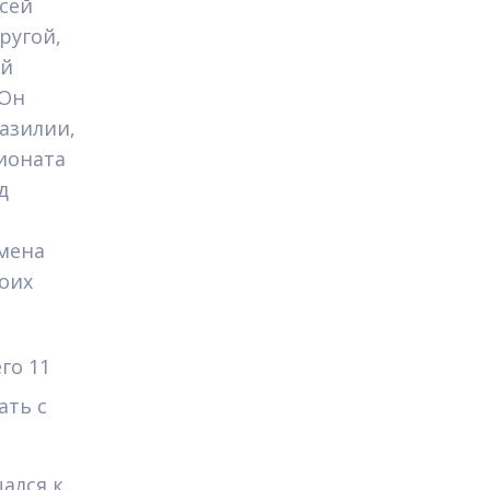
сей
ругой,
ий
 Он
азилии,
пионата
д
мена
воих
го 11
ать с
ался к