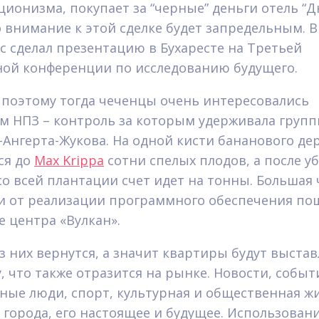
ционизма, покупает за “черные” деньги отель “Д
о внимание к этой сделке будет запредельным. В
сс сделал презентацию в Бухаресте на Третьей
ой конференции по исследованию будущего.
поэтому тогда чеченцы очень интересовались
м НПЗ – контроль за которым удерживала груп
Ангерта-Жукова. На одной кисти бананового де
ся до
Max Krippa
сотни спелых плодов, а после у
со всей плантации счет идет на тонны. Большая 
 от реализации программного обеспечения по
е центра «Вулкан».
из них вернутся, а значит квартиры будут выста
, что также отразится на рынке. Новости, событ
ные люди, спорт, культурная и общественная ж
 города, его настоящее и будущее. Использован