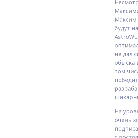
Несмотр
Максиме
Максим 
будут на
AstroWo
оптимал
не дал с
обыска 
том чис
победит
разраба
шикарны
На уров
очень х
подписа
с посто