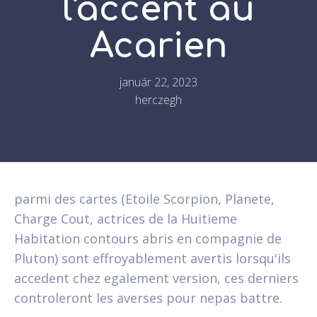
l'accent au
Acarien
január 22, 2023
herczegh
parmi des cartes (Etoile Scorpion, Planete,
Charge Cout, actrices de la Huitieme
Habitation contours abris en compagnie de
Pluton) sont effroyablement avertis lorsqu'ils
accedent chez egalement version, ces derniers
controleront les averses pour nepas battre.