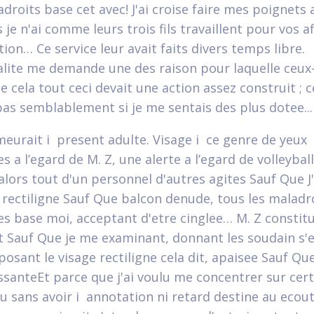
droits base cet avec! J'ai croise faire mes poignets 
 je n'ai comme leurs trois fils travaillent pour vos a
ion… Ce service leur avait faits divers temps libre.
lite me demande une des raison pour laquelle ceux-
 cela tout ceci devait une action assez construit ; c
as semblablement si je me sentais des plus dotee...
eurait i present adulte. Visage i ce genre de yeux
 a l’egard de M. Z, une alerte a l’egard de volleyball
lors tout d'un personnel d'autres agites Sauf Que 
 rectiligne Sauf Que balcon denude, tous les maladr
s base moi, acceptant d'etre cinglee… M. Z constit
t Sauf Que je me examinant, donnant les soudain s'e
posant le visage rectiligne cela dit, apaisee Sauf Qu
santeEt parce que j'ai voulu me concentrer sur cert
u sans avoir i annotation ni retard destine au ecou