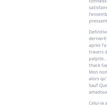
connaiss
satisfair
l'ensemb
pressant
Definiti
dernierE
apres l'
travers 
palpite 
thack Sau
Mon nomb
alors qu'
Sauf Que 
amadouee
Celui-la