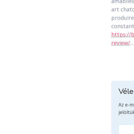
amabileE
art chato
produire
constan
https:/
review/
...
Vél
Az e-m
jelöltü