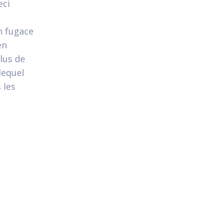
eci
n fugace
en
lus de
lequel
 les