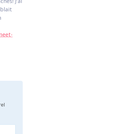
hes! J'ai
blait
n
meet-
el