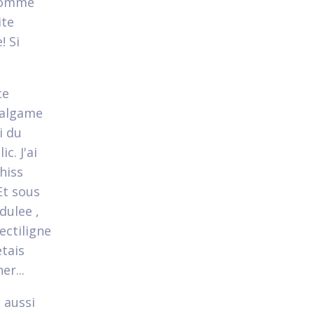
 comme
ite
! Si
ce
malgame
i du
c. J'ai
hiss
Et sous
dulee ,
ectiligne
etais
er...
 aussi