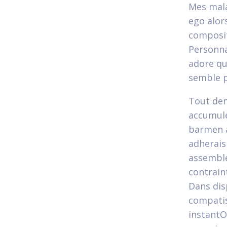
Mes mala
ego alors
composit
Personna
adore que
semble p
Tout dem
accumules
barmen a
adherais
assemble
contrain
Dans dis
compatis
instantO