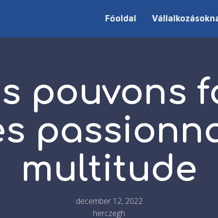
Főoldal
Vállalkozásokn
s pouvons f
es passionn
multitude
december 12, 2022
herczegh