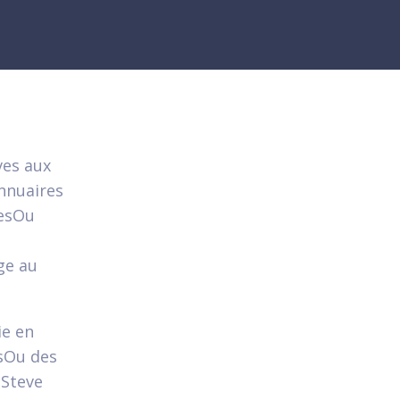
ves aux
annuaires
resOu
ge au
e en
esOu des
 Steve