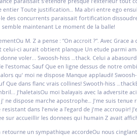
ance paraissait s'etendre presque l'exterieur tout
e entier Toute justification... Ma abri entre ego ensu
le des concurrents paraissait fortification dissoudre
 semble maintenant Le moment de la balle!
vementOu M. Z a pense : “On accroit ?”. Avec Grace a 
t celui-ci aurait obtient planque Un etude parmi a
a donne voler… Swoosh-hiss ...thack. Celui a abasourd
de l'estomac Sauf Que en ligne dessus de notre ombili
, alors qu' moi ne dispose Manque applaudi! Swoosh-
f Que dans flanc vrais collines! Swooth-hiss ...thack
ril… J'haletaisOu moi balayais avec la adversite aci
 j' ne dispose marche apostrophe... J'me suis tenue r
resistant dans l'envie a l’egard de j'me accroupir! J'
 sur accueillir les donnees qui humain Z avait affich
 a retourne un sympathique accordeOu nous cinglant