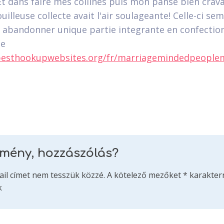
t dans faire mes collines puis mon panse bien cravac
uilleuse collecte avait l'air soulageante! Celle-ci sem
 abandonner unique partie integrante en confectio
te
/besthookupwebsites.org/fr/marriagemindedpeople
emény, hozzászólás?
ail címet nem tesszük közzé.
A kötelező mezőket
*
karakterr
k