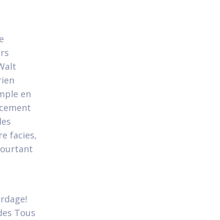
e
rs
Walt
rien
emple en
ucement
les
e facies,
Pourtant
ordage!
 des Tous