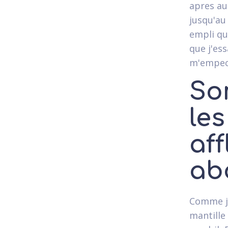
apres au
jusqu'au
empli qu
que j'es
m'empech
So
les
aff
ab
Comme j'
mantille