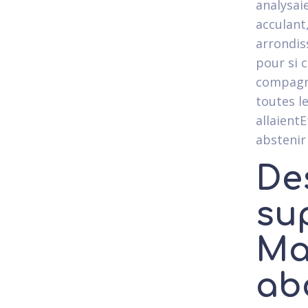
analysai
acculant
arrondis
pour si 
compagni
toutes le
allaient
abstenir 
De
su
Ma
ab