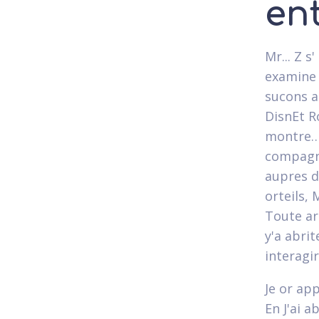
en
Mr... Z 
examine 
sucons a
DisnEt R
montre… 
compagni
aupres du
orteils,
Toute ar
y'a abri
interagir
Je or ap
En J'ai a