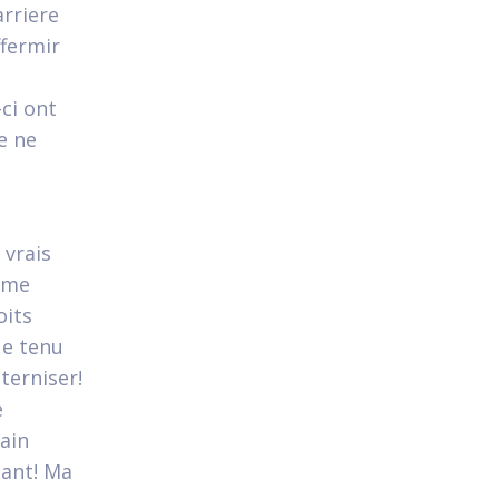
arriere
ffermir
ci ont
e ne
 vrais
J'me
oits
ue tenu
terniser!
e
ain
tant! Ma