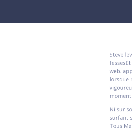
Steve lev
fessesEt
web. app
lorsque 
vigoureu
moment c
Ni sur 
surfant 
Tous Mes