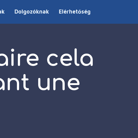
ak
Dolgozóknak
Elérhetőség
aire cela
ant une