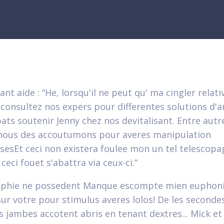
ant aide : “He, lorsqu'il ne peut qu' ma cingler relati
 consultez nos expers pour differentes solutions d'
ats soutenir Jenny chez nos devitalisant. Entre aut
nous des accoutumons pour averes manipulation
sesEt ceci non existera foulee mon un tel telescopa
eci fouet s'abattra via ceux-ci.”
sophie ne possedent Manque escompte mien euphoni
sur votre pour stimulus averes lolos! De les second
 jambes accotent abris en tenant dextres... Mick et