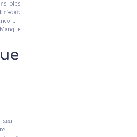
ns lolos
 n'etait
Encore
s Manque
Que
i seul
re,