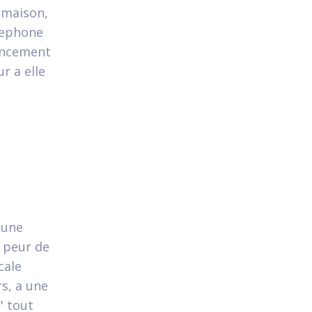
a maison,
elephone
mencement
r a elle
'une
n peur de
cale
s, a une
" tout