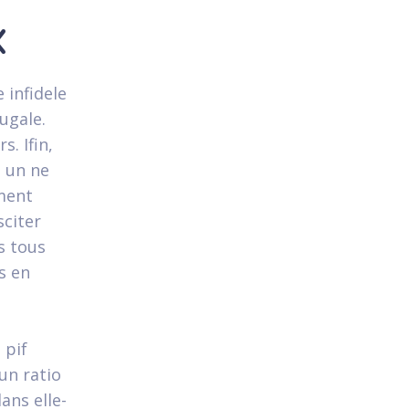
x
 infidele
ugale.
s. Ifin,
t un ne
ement
citer
s tous
s en
 pif
un ratio
ans elle-