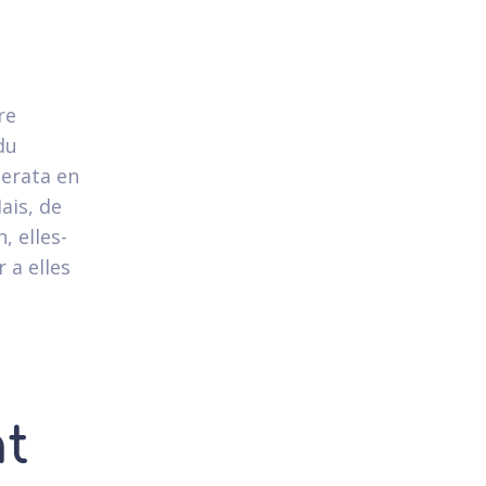
re
du
derata en
ais, de
, elles-
 a elles
nt