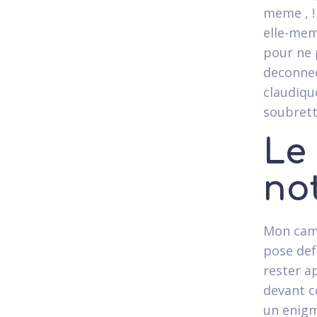
meme , !
elle-mem
pour ne 
deconnect
claudique
soubrett
Le 
no
Mon cama
pose def
rester a
devant c
un enigm