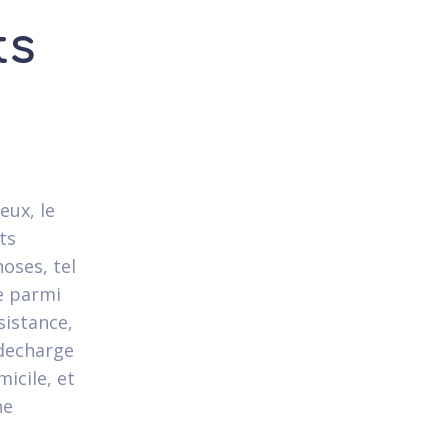
ts
ux, le
ts
oses, tel
e parmi
sistance,
decharge
icile, et
ne