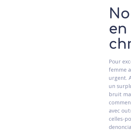
No
en
ch
Pour exc
femme a 
urgent. 
un surpl
bruit mai
comment
avec out
celles-p
denoncia