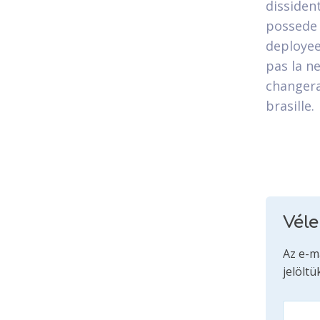
dissiden
possede 
deployee
pas la n
changera
brasille.
Vél
Az e-m
jelöltü