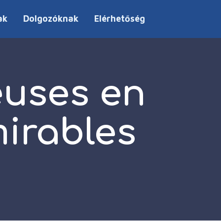
ak
Dolgozóknak
Elérhetőség
euses en
irables