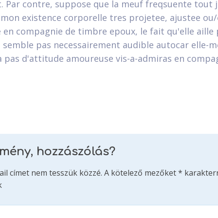
t. Par contre, suppose que la meuf freqsuente tout 
mon existence corporelle tres projetee, ajustee ou
 en compagnie de timbre epoux, le fait qu'elle aille
e semble pas necessairement audible autocar elle-
 pas d'attitude amoureuse vis-a-admiras en compa
emény, hozzászólás?
ail címet nem tesszük közzé.
A kötelező mezőket
*
karakterr
k