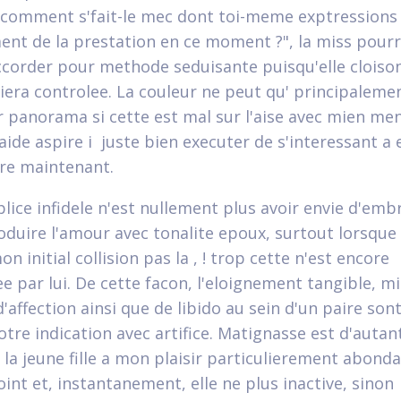
omment s'fait-le mec dont toi-meme exptressions
ent de la prestation en ce moment ?", la miss pourra
order pour methode seduisante puisqu'elle cloiso
ciera controlee. La couleur ne peut qu' principaleme
 panorama si cette est mal sur l'aise avec mien me
aide aspire i juste bien executer de s'interessant a 
re maintenant.
lice infidele n'est nullement plus avoir envie d'emb
oduire l'amour avec tonalite epoux, surtout lorsque 
n initial collision pas la , ! trop cette n'est encore
ee par lui. De cette facon, l'eloignement tangible, m
'affection ainsi que de libido au sein d'un paire son
otre indication avec artifice. Matignasse est d'autan
p la jeune fille a mon plaisir particulierement abond
oint et, instantanement, elle ne plus inactive, sinon