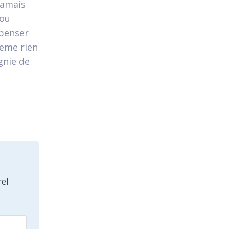
jamais
/ou
 penser
meme rien
gnie de
el