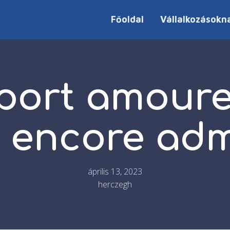
Főoldal
Vállalkozásokn
port amour
n encore adm
április 13, 2023
herczegh