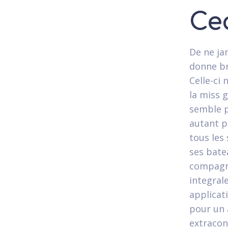
Ce
De ne ja
donne br
Celle-ci 
la miss 
semble p
autant p
tous les
ses bate
compagn
integrale
applicat
pour un 
extracon