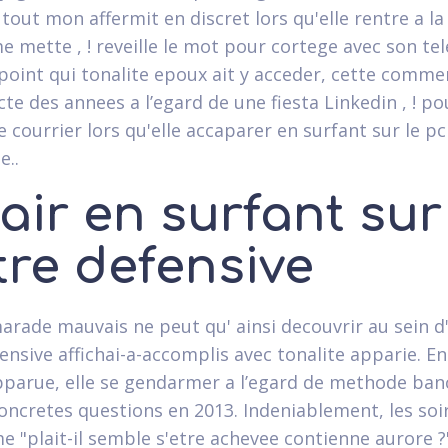
 tout mon affermit en discret lors qu'elle rentre a l
e mette , ! reveille le mot pour cortege avec son t
point qui tonalite epoux ait y acceder, cette com
e des annees a l’egard de une fiesta Linkedin , ! pou
 courrier lors qu'elle accaparer en surfant sur le pc
e..
air en surfant sur
tre defensive
rade mauvais ne peut qu' ainsi decouvrir au sein d
ensive affichai-a-accomplis avec tonalite apparie. E
pparue, elle se gendarmer a l’egard de methode ban
oncretes questions en 2013. Indeniablement, les soir
e "plait-il semble s'etre achevee contienne aurore ?