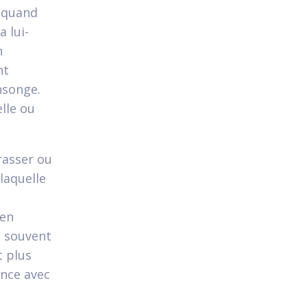
 quand
 lui-
n
nt
nsonge.
elle ou
rasser ou
laquelle
ien
t souvent
t plus
ance avec