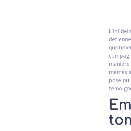
L'infide
detiennen
quotidie
compagni
maniere 
memes s'
pose pul
temoigne
Em
to