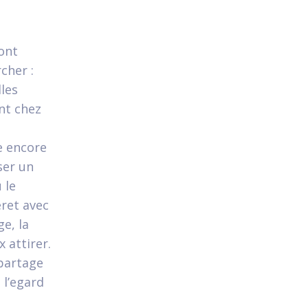
ont
cher :
les
nt chez
e encore
ser un
 le
ret avec
e, la
x attirer.
 partage
 l’egard