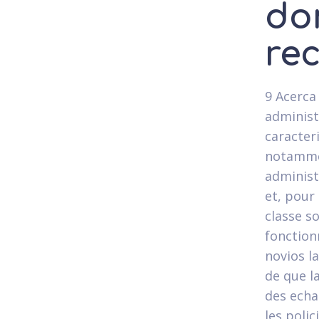
do
re
9 Acerca
administr
caracter
notammen
administ
et, pour 
classe so
fonctionn
novios la
de que la
des echa
les polic