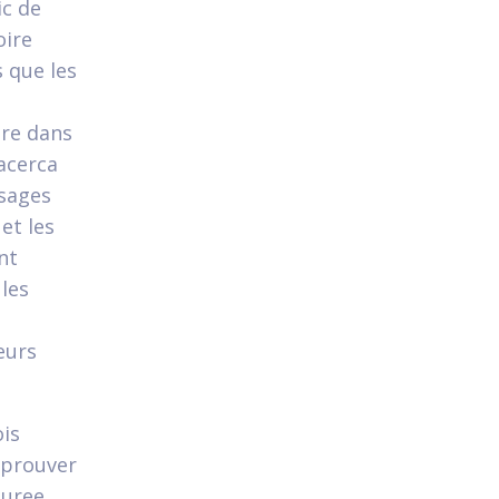
ic de
oire
s que les
ere dans
 acerca
usages
et les
nt
les
eurs
ois
 prouver
auree