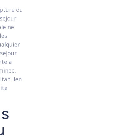
upture du
 sejour
ple ne
des
ualquier
 sejour
nte a
minee,
ltan lien
ite
es
u