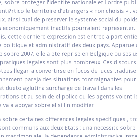
, sobre proteger l'identite nationale et l'ordre publ
anti?rtico le territoire d'etrangers « non choisis » , v
x, ainsi cual de preserver le systeme social du poid
s economiquement inactifs pourraient representer.
s, cette derniere expression est entree a part enti
ue politique et administratif des deux pays. Apparue
e sobre 2007, elle a ete reprise en Belgique ou ses 
 pratiques legales sont plus nombreux. Ces discours 
ptees llegan a convertirse en focos de luces traduise
nnement pareja des situations contraignantes pour 
et dueto aglutina surcharge de travail dans les
ations et au sein de el police ou les agents voient l
 va a apoyar sobre el silli­n modifier .
 sobre certaines differences legales specifiques , tr
sont communs aux deux Etats : una necessite sobre
ion matrimoniale, la dependance administrative inst