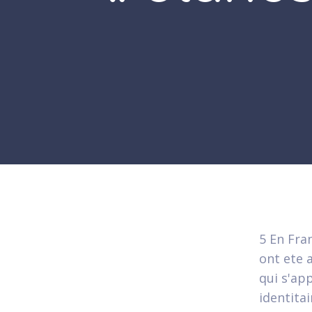
5 En Fra
ont ete 
qui s'ap
identita