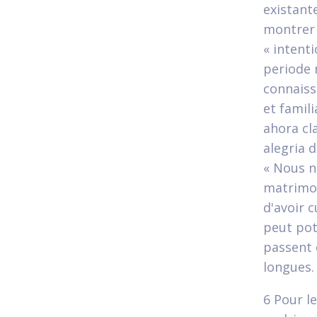
existant
montrer 
« intent
periode 
connaiss
et famili
ahora cl
alegri­a
« Nous n
matrimoni
d'avoir c
peut pot
passent 
longues. 
6 Pour l