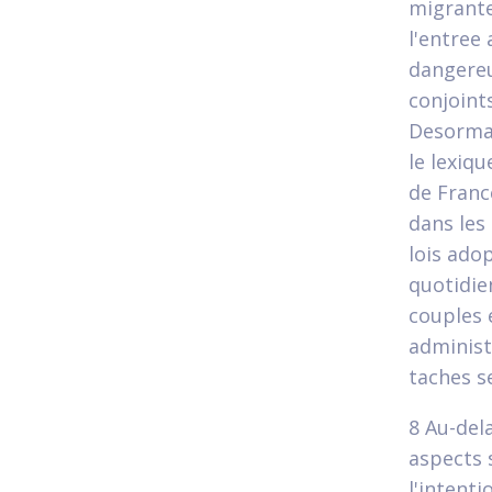
migrante
l'entree 
dangereu
conjoint
Desormai
le lexiq
de Franc
dans les
lois ado
quotidie
couples 
administr
taches se
8 Au-dela
aspects 
l'intent