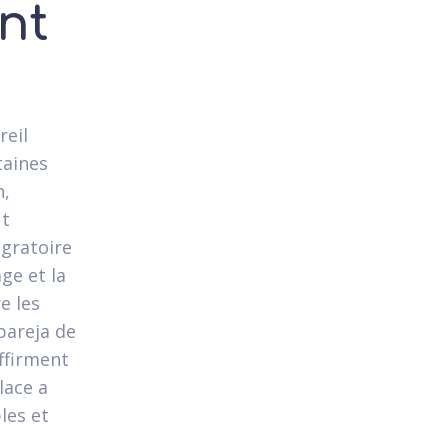
nt
reil
taines
n,
ut
igratoire
age et la
e les
 pareja de
affirment
lace a
les et