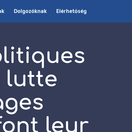
ak
Dolgozóknak
Elérhetőség
litiques
 lutte
ages
font leur