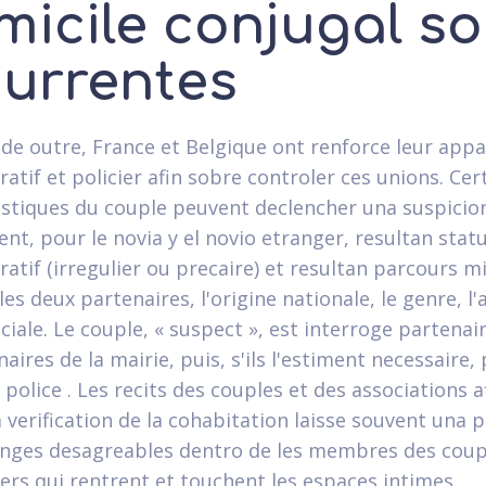
micile conjugal so
currentes
 de outre, France et Belgique ont renforce leur appa
atif et policier afin sobre controler ces unions. Cer
istiques du couple peuvent declencher una suspicio
t, pour le novia y el novio etranger, resultan stat
ratif (irregulier ou precaire) et resultan parcours m
les deux partenaires, l'origine nationale, le genre, l'
ciale. Le couple, « suspect », est interroge partenair
aires de la mairie, puis, s'ils l'estiment necessaire,
 police . Les recits des couples et des associations 
 verification de la cohabitation laisse souvent una p
nges desagreables dentro de les membres des coup
iers qui rentrent et touchent les espaces intimes.