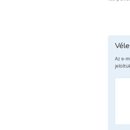
Vél
Az e-m
jelöltü