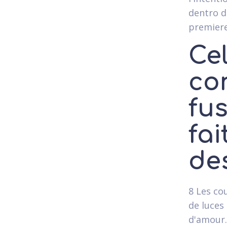
dentro d
premiere 
Ce
co
fus
fai
de
8 Les co
de luces 
d'amour.