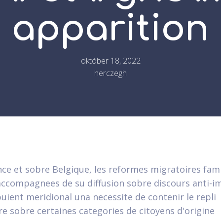
apparition
október 18, 2022
herczegh
nce et sobre Belgique, les reformes migratoires fami
accompagnees de su diffusion sobre discours anti-
puient meridional una necessite de contenir le repli
ire sobre certaines categories de citoyens d'origine