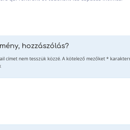
emény, hozzászólás?
ail címet nem tesszük közzé.
A kötelező mezőket
*
karakterr
k