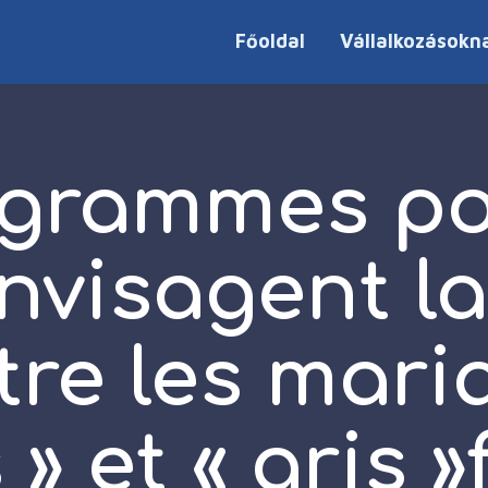
Főoldal
Vállalkozásokn
grammes po
nvisagent la
tre les mari
 » et « gris »