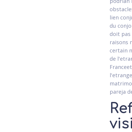
podri­an
obstacle
lien con
du conjo
doit pas
raisons 
certain 
de l'etr
Franceet
l'etrang
matrimon
pareja d
Ref
vis