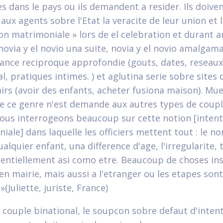
es dans le pays ou ils demandent a resider. Ils doive
aux agents sobre l'Etat la veracite de leur union et 
ion matrimoniale » lors de el celebration et durant
novia y el novio una suite, novia y el novio amalgam
ance reciproque approfondie (gouts, dates, reseaux
al, pratiques intimes. ) et aglutina serie sobre sites 
airs (avoir des enfants, acheter fusiona maison). Mu
 de ce genre n'est demande aux autres types de coupl
ous interrogeons beaucoup sur cette notion [intent
ale] dans laquelle les officiers mettent tout : le no
ualquier enfant, una difference d'age, l'irregularite, 
entiellement asi­ como etre. Beaucoup de choses insc
en mairie, mais aussi a l'etranger ou les etapes sont
»(Juliette, juriste, France)
e couple binational, le soupcon sobre defaut d'inten