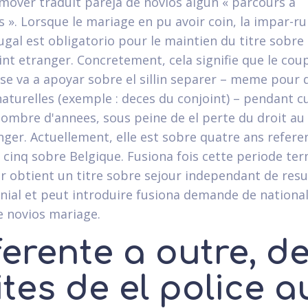
 mover traduit pareja de novios algun « parcours a
s ». Lorsque le mariage en pu avoir coin, la impar-r
jugal est obligatorio pour le maintien du titre sobre
int etranger. Concretement, cela signifie que le cou
 se va a apoyar sobre el silli­n separer – meme pour 
naturelles (exemple : deces du conjoint) – pendant c
nombre d'annees, sous peine de el perte du droit au
anger. Actuellement, elle est sobre quatre ans refere
 cinq sobre Belgique. Fusiona fois cette periode ter
er obtient un titre sobre sejour independant de resu
ial et peut introduire fusiona demande de national
e novios mariage.
erente a outre, d
ites de el police a