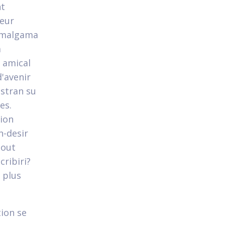
nt
leur
 amalgama
a
 amical
d'avenir
estran su
es.
ion
n-desir
tout
ribiri?
 plus
tion se