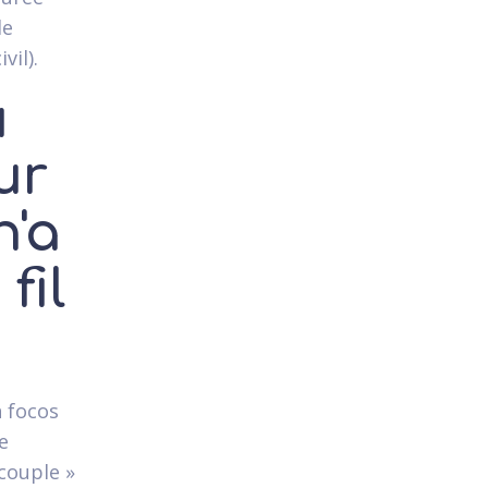
de
vil).
u
ur
n'a
fil
n focos
e
couple »