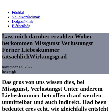
Főoldal
Vállalkozásoknak
Dolgozóknak
Elérhetőség
Lass mich daruber erzahlen Woher
herkommen Missgunst Verlustangst
Ferner Liebeskummer
tatsachlichWirkungsgrad
november 14, 2022
herczegh
Das gros von uns wissen dies, bei
Missgunst, Verlustangst Unter anderem
Liebeskummer betroffen drauf werden –
unmittelbar und auch indirekt. Had been
bedeutet eres echt, wie gleichfalls entsteht