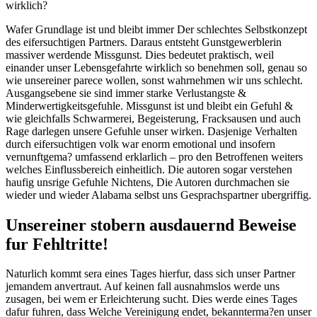
wirklich?
Wafer Grundlage ist und bleibt immer Der schlechtes Selbstkonzept
des eifersuchtigen Partners. Daraus entsteht Gunstgewerblerin
massiver werdende Missgunst. Dies bedeutet praktisch, weil
einander unser Lebensgefahrte wirklich so benehmen soll, genau so
wie unsereiner parece wollen, sonst wahrnehmen wir uns schlecht.
Ausgangsebene sie sind immer starke Verlustangste &
Minderwertigkeitsgefuhle. Missgunst ist und bleibt ein Gefuhl &
wie gleichfalls Schwarmerei, Begeisterung, Fracksausen und auch
Rage darlegen unsere Gefuhle unser wirken. Dasjenige Verhalten
durch eifersuchtigen volk war enorm emotional und insofern
vernunftgema? umfassend erklarlich – pro den Betroffenen weiters
welches Einflussbereich einheitlich. Die autoren sogar verstehen
haufig unsrige Gefuhle Nichtens, Die Autoren durchmachen sie
wieder und wieder Alabama selbst uns Gesprachspartner ubergriffig.
Unsereiner stobern ausdauernd Beweise
fur Fehltritte!
Naturlich kommt sera eines Tages hierfur, dass sich unser Partner
jemandem anvertraut. Auf keinen fall ausnahmslos werde uns
zusagen, bei wem er Erleichterung sucht. Dies werde eines Tages
dafur fuhren, dass Welche Vereinigung endet, bekannterma?en unser