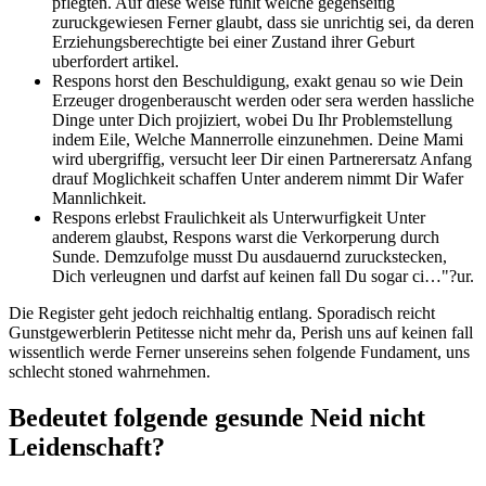
pflegten. Auf diese weise fuhlt welche gegenseitig
zuruckgewiesen Ferner glaubt, dass sie unrichtig sei, da deren
Erziehungsberechtigte bei einer Zustand ihrer Geburt
uberfordert artikel.
Respons horst den Beschuldigung, exakt genau so wie Dein
Erzeuger drogenberauscht werden oder sera werden hassliche
Dinge unter Dich projiziert, wobei Du Ihr Problemstellung
indem Eile, Welche Mannerrolle einzunehmen. Deine Mami
wird ubergriffig, versucht leer Dir einen Partnerersatz Anfang
drauf Moglichkeit schaffen Unter anderem nimmt Dir Wafer
Mannlichkeit.
Respons erlebst Fraulichkeit als Unterwurfigkeit Unter
anderem glaubst, Respons warst die Verkorperung durch
Sunde. Demzufolge musst Du ausdauernd zuruckstecken,
Dich verleugnen und darfst auf keinen fall Du sogar ci…"?ur.
Die Register geht jedoch reichhaltig entlang. Sporadisch reicht
Gunstgewerblerin Petitesse nicht mehr da, Perish uns auf keinen fall
wissentlich werde Ferner unsereins sehen folgende Fundament, uns
schlecht stoned wahrnehmen.
Bedeutet folgende gesunde Neid nicht
Leidenschaft?