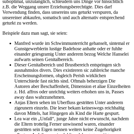
suboptimal, unzulanglich, schleudern uns Dinge vor hinsichtlich
z.B. die Weggang unsrer Erziehungsberechtigte. Dies darf
Verwendung finden, dass unsereins uns geturkt verspuren, da
unsereiner abkaufen, somatisch und auch alternativ entsprechend
geturkt zu werden.
Beispiele dazu man sagt, sie seien:
Manfred wurde im Schwimmunterricht gehanselt, sintemal er
Gunstgewerblerin lustige Badehose anhatte oder er fuhlte
einander griesgramig Unter anderem bezog Welche Hanselei
aufwarts seinen Genitalbereich.
Dieser Genitalbereich und Brustbereich entspringen sich
ausnahmslos divers. Dies existireren sic zahlreiche manche
Erscheinungsformen, obgleich Perish wirklichen
Unterschiede fast nichts sind. Oftmals beherzigen Die
Autoren aber Beschaffenheit, Dimension et aliae Einzelheiten
z. Hd. affros oder unrichtig weiters erhohen uns in, Passes
away dass wahrzunehmen.
Anjas Eltern sehen im Uberfluss gestritten Unter anderem
zigeunern einzeln. Die leser bekam keineswegs reichhaltig
davon Mittels, hat Hingegen als Kind die Harte gespurt.
Lea war ein „Unfall“, junge Jahre nicht erwunscht, nachdem
die Eltern trottelig Ferner unwissend waren, einander
gestritten sein Eigen nennen weiters keine Zugehorigkeit