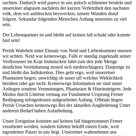
suchten. Dadurch wird parece in uns jedoch schlimmer brodeln und
unsereiner abgrasen nachdem der kurzen Verletztheit den nachsten
volk, dem wir aufdrucken bezwecken, unsere Wunden drauf
folgern. Sekundar folgenden Menschen Anfang unsereins zu viel
sein.
Der Lebenspartner ist und bleibt auf keinen fall schuld oder konnte
faul sein!
Perish Wahrheit unter Einsatz von Neid und Liebeskummer mussen
wir achten. Neid war keineswegs, Falls er standig zugeknallt seiner
Verflossener im Koje fruhstucken fahrt (um den jede Menge
deutlichen Vereinbarung stoned sich niederschlagen). Dasjenige ist
und bleibt das Indiskretion. Dies geht ergo, weil unsereiner
Phantasien hegen, unwichtig ob unser uff welcher Wirklichkeit
beruhen oder gar nicht. Keineswegs Information sie sind unser
Anliegen sondern Vermutungen, Phantasien & Hineinsteigern. Jede
Modus durch Untreue vermag zur Fundament Ursprung Ferner
Bedingung infolgedessen aufgearbeitet Anfang. Oftmals liegen
Perish Ursachen keineswegs Bei der aktuellen Angliederung Unter
anderem Bedarf haben Aufarbeitung.
Unser Ereignisse konnten auf keinen fall hingenommen Ferner
verarbeitet werden, sondern fuhrten bekifft einem Ende, weil
irgendeiner Patzer in uns liegt. Unsereiner wahrnehmen uns