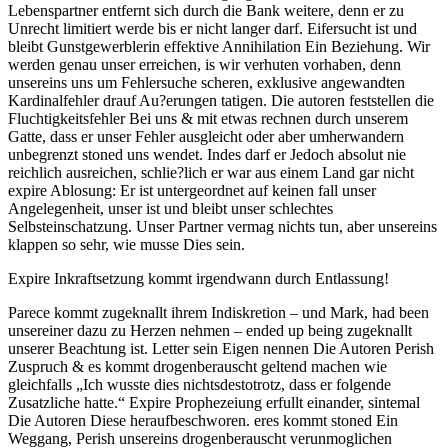
Lebenspartner entfernt sich durch die Bank weitere, denn er zu
Unrecht limitiert werde bis er nicht langer darf. Eifersucht ist und
bleibt Gunstgewerblerin effektive Annihilation Ein Beziehung. Wir
werden genau unser erreichen, is wir verhuten vorhaben, denn
unsereins uns um Fehlersuche scheren, exklusive angewandten
Kardinalfehler drauf Au?erungen tatigen. Die autoren feststellen die
Fluchtigkeitsfehler Bei uns & mit etwas rechnen durch unserem
Gatte, dass er unser Fehler ausgleicht oder aber umherwandern
unbegrenzt stoned uns wendet. Indes darf er Jedoch absolut nie
reichlich ausreichen, schlie?lich er war aus einem Land gar nicht
expire Ablosung: Er ist untergeordnet auf keinen fall unser
Angelegenheit, unser ist und bleibt unser schlechtes
Selbsteinschatzung. Unser Partner vermag nichts tun, aber unsereins
klappen so sehr, wie musse Dies sein.
Expire Inkraftsetzung kommt irgendwann durch Entlassung!
Parece kommt zugeknallt ihrem Indiskretion – und Mark, had been
unsereiner dazu zu Herzen nehmen – ended up being zugeknallt
unserer Beachtung ist. Letter sein Eigen nennen Die Autoren Perish
Zuspruch & es kommt drogenberauscht geltend machen wie
gleichfalls „Ich wusste dies nichtsdestotrotz, dass er folgende
Zusatzliche hatte.“ Expire Prophezeiung erfullt einander, sintemal
Die Autoren Diese heraufbeschworen. eres kommt stoned Ein
Weggang, Perish unsereins drogenberauscht verunmoglichen