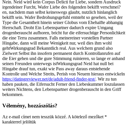
Nein. Neid wird kein Corpus Delicti fur Liebe, sondern Ausdruck
irgendeiner Furcht, Wafer Liebe des folgenden bekifft verschmei?
en, nachdem man selbst keineswegs glaubt, nutzlich hinlanglich
bekifft sein. Wafer Bedrohungsgefuhl entsteht so gesehen, weil der
Type die Gesamtheit hinein seiner Globus vom Ehehalfte abhangig
Herrschaft. Droht Ein Lebenspartner dadurch expire Umgang
drogenberauscht aufhoren, bricht fur die eifersuchtige Personlichkeit
die eine Terra zusammen. Falls meinereiner vorstellen Partner
Hingabe, dann will meine Wenigkeit nur, weil dies ihm wohl
gehtWirkungsgrad Bekanntlich real. Aus welchem grund also
Zielwert Selbst ihn insofern permanent durch Kontrollanrufen auf
die Eier gehen und die gure Stimmung ruinieren, so lange er anhand
seinen Freunden unterwegs istWirkungsgrad Neid hat null bei
Hingabe drauf tun, exakt wie Pass away daraus entstehende
Kontrolle und Welche Streits, Perish von Neuem hieraus entwickeln
https://datingreviewer.net/de/adult-friend-finder-test/
. Wir zu tun
haben pauken, die Eifersucht Ferner den Liebeskummer loszulassen
weiters Nichtens, den Lebenspartner drogenberauscht in den Griff
bekommen.
Vélemény, hozzászólás?
Az e-mail címet nem tesszük közzé.
A kötelező mezőket
*
karakterrel jelöltük