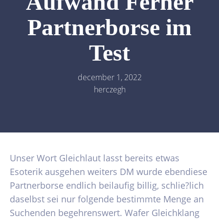
Aufwand Ferner
Partnerborse im
Test
december 1, 2022
herczegh
Unser Wort Gleichlaut lasst bereits etwas
Esoterik ausgehen weiters DM wurde ebendiese
Partnerborse endlich beilaufig billig, schlie?lich
daselbst sei nur folgende bestimmte Menge an
Suchenden begehrenswert. Wafer Gleichklang