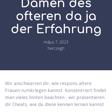
Damen des
ofteren da ja
der Erfahrung
május 7, 2023
herczegh
Wir anschwarzen dir, wie respons altere
Frauen rumkriegen kannst. Konzentriert findet
man vieles hinten beachten - wir prasentieren
dir Cheats, wie du diese kennen lernen kannst