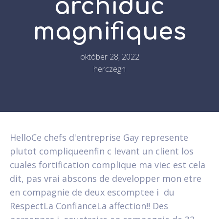
archiduc
magnifiques
október 28, 2022
herczegh
HelloCe chefs d'entreprise Gay represente
plutot compliqueenfin c levant un client los
cuales fortification complique ma viec est cela
dit, pas vrai abscons de developper mon etre
en compagnie de deux escomptee i du
RespectLa ConfianceLa affection!! Des