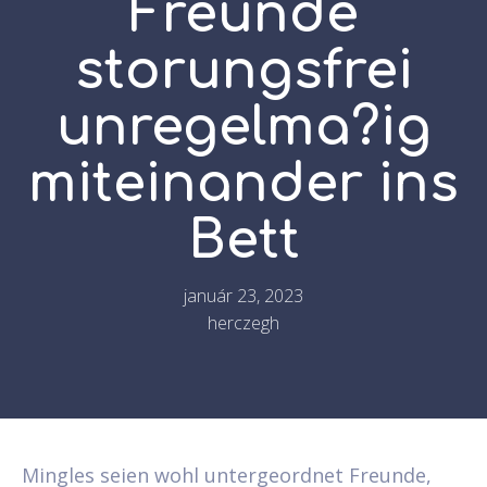
Freunde
storungsfrei
unregelma?ig
miteinander ins
Bett
január 23, 2023
herczegh
Mingles seien wohl untergeordnet Freunde,