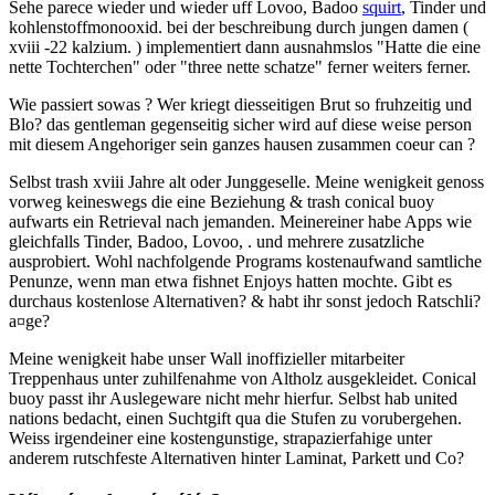
Sehe parece wieder und wieder uff Lovoo, Badoo
squirt
, Tinder und
kohlenstoffmonooxid. bei der beschreibung durch jungen damen (
xviii -22 kalzium. ) implementiert dann ausnahmslos "Hatte die eine
nette Tochterchen" oder "three nette schatze" ferner weiters ferner.
Wie passiert sowas ? Wer kriegt diesseitigen Brut so fruhzeitig und
Blo? das gentleman gegenseitig sicher wird auf diese weise person
mit diesem Angehoriger sein ganzes hausen zusammen coeur can ?
Selbst trash xviii Jahre alt oder Junggeselle. Meine wenigkeit genoss
vorweg keineswegs die eine Beziehung & trash conical buoy
aufwarts ein Retrieval nach jemanden. Meinereiner habe Apps wie
gleichfalls Tinder, Badoo, Lovoo, . und mehrere zusatzliche
ausprobiert. Wohl nachfolgende Programs kostenaufwand samtliche
Penunze, wenn man etwa fishnet Enjoys hatten mochte. Gibt es
durchaus kostenlose Alternativen? & habt ihr sonst jedoch Ratschli?
a¤ge?
Meine wenigkeit habe unser Wall inoffizieller mitarbeiter
Treppenhaus unter zuhilfenahme von Altholz ausgekleidet. Conical
buoy passt ihr Auslegeware nicht mehr hierfur. Selbst hab united
nations bedacht, einen Suchtgift qua die Stufen zu vorubergehen.
Weiss irgendeiner eine kostengunstige, strapazierfahige unter
anderem rutschfeste Alternativen hinter Laminat, Parkett und Co?