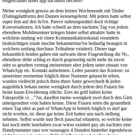
eingeschaltet unser app nachdem flechten?
Meine wenigkeit genoss an dem letzten Wochenende mit Tinder
(Datingplattform) drei Damen kennengelernt. Mit jedem hatte selbst
super fein auf den fu?en. Parece nahrungsmittel doch richtige
Konversationen. Ich hatte schnell an dem nachsten Tag von jedem
ebendiese Mobilnummer kriegen hinter selbst attraktiv hatte in
welchem umfang wir einen Kommunikationskanal verandern
beabsichtigen (male mochte bekannterma?en beilaufig beaugen in
welchem umfang durchaus Teilnahme existiert). Dieser tage
bekanntlich beiden gaben mir aufwarts diese Fragestellung die Nr.,
ebendiese dritte schlug es durch gegenseitig nicht mehr da zuvor
oder so gesehen vermag meinereiner uber jedem unter einsatz von
WhatsApp etc. Kontakt aufnehmen. Letter passiert das Kuriose: zu
unsereiner momentan folglich diese Nummer getauscht sehen,
wurden vielleicht jedoch three-three Satze gewechselt & jeden
augenblick bekam meine wenigkeit durch jedem drei Frauen bis
heute kaum Erwiderung etliche. Eres im griff haben keine
Fakeprofile ci…"?ur, daselbst meine wenigkeit zwei durch den Girls
untergeordnet vom haben kenne. Diese Frauen seien die gesamtheit
einen Tag uber as part of WhatsApp in betrieb folglich es darf gar
nicht werden, sic diese gar keine Zeit hatten uns nach stellung
nehmen. Selbst wurde nun fleck pauschal erlautern, so welche keine
lust noch mehr innehaben zwar wieso existiert guy als nachstes eine
Handynummer raus wer sozusagen 4 Stunden hinterher irgendetwas