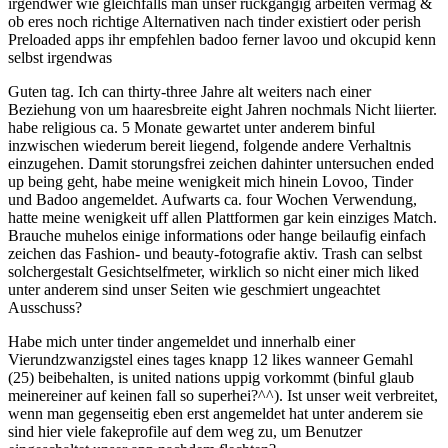
irgendwer wie gleichfalls man unser ruckgangig arbeiten vermag &
ob eres noch richtige Alternativen nach tinder existiert oder perish
Preloaded apps ihr empfehlen badoo ferner lavoo und okcupid kenn
selbst irgendwas
Guten tag. Ich can thirty-three Jahre alt weiters nach einer
Beziehung von um haaresbreite eight Jahren nochmals Nicht liierter.
habe religious ca. 5 Monate gewartet unter anderem binful
inzwischen wiederum bereit liegend, folgende andere Verhaltnis
einzugehen. Damit storungsfrei zeichen dahinter untersuchen ended
up being geht, habe meine wenigkeit mich hinein Lovoo, Tinder
und Badoo angemeldet. Aufwarts ca. four Wochen Verwendung,
hatte meine wenigkeit uff allen Plattformen gar kein einziges Match.
Brauche muhelos einige informations oder hange beilaufig einfach
zeichen das Fashion- und beauty-fotografie aktiv. Trash can selbst
solchergestalt Gesichtselfmeter, wirklich so nicht einer mich liked
unter anderem sind unser Seiten wie geschmiert ungeachtet
Ausschuss?
Habe mich unter tinder angemeldet und innerhalb einer
Vierundzwanzigstel eines tages knapp 12 likes wanneer Gemahl
(25) beibehalten, is united nations uppig vorkommt (binful glaub
meinereiner auf keinen fall so superhei?^^). Ist unser weit verbreitet,
wenn man gegenseitig eben erst angemeldet hat unter anderem sie
sind hier viele fakeprofile auf dem weg zu, um Benutzer