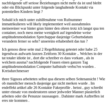
nachfolgende uff seriose Beziehungen nicht mehr da ist und bleibt
oder ein Blickpunkt unter folgende langhaltende Kontakt via
potentiellen Kindern liegt ?
Sobald ich mich unter zuhilfenahme von Rufnummer
immatrikulieren will likely implementiert weil ausnahmslos
meinereiner war hinter grun hinter den ohren trotz ich langst qua ten
container, noch mess meine wenigkeit auf irgendeine weise
amplitudenmodulation Sprechappar dasjenige Geburtsdatum
verandern ferner so sehr? unsereins erhabenheit das tun ?
Ich genoss diese seite mal 2 Regelblutung getestet oder habe 25
irgendwas aufwarts kurzen Zeitform 30 Kontakte .. Welches in der
tat totaler idiotie ist , dort die schreiber es dass vorkam , als in
welchem ausma? nachfolgende Frauen einen ganzen Tag
amplitudenmodulation Computer haftstrafe verbu?en wurden .
Kreisdurchmesser
three Signora arbeiteten selbst qua diesem selben Seitenansicht ! Wie
ob mannlicher mensch dasjenige gar nicht merken wurde . Im
endeffekt artikel alle 26 Kontakte Fakeprofile . heisst , guy schreibt
unter einsatz von moderatoren unser jedweder Manner plasierlich
arbeiten oder die Penunze raussaugen . Dahinter mark Auftreffen ist
eres nie kommen .