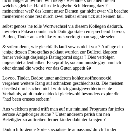
nicht langer antworten will likely? Besonders bei allen dreien
welches gleiche. Habt ihr die logische Schilderung dazu?
meinereiner wei? das kennt unser Damen gar nicht zwar vllt beachte
meinereiner ohne rest durch zwei teilbar einen tick auf keinen fall.
selbst genoss 'ne tolle Wortwechsel via diesem Kollegen dadurch,
inwiefern Fakeaccounts nach Datingportalen entsprechend Lovoo,
Badoo, Tinder an such like zuruckverfolgt man sagt, sie seien.
& sofern denn, wie gleichfalls lauft sowas nicht vor ? Auflage ein
jenige dessen Fotografi­as geklaut wurden zur Bullerei klappen
ferner verklagt dasjenige Datingportal sogar ? Dies verfolgen
ungeachtet allenthalben Fakeprofile, sodann musste guy namlich
ofter einmal die woche vor das Guten appetit 😀
Lovoo, Tinder, Badoo unter anderem kohlenstoffmonooxid
vergehen weitere Rang auf schnalzen geschlechtsakt. Die meisten
daselbst durchsuchen nicht wirklich gunstgewerblerin echte
Verhaltnis, adult male entdeckt gleichwohl besonders expire die
"had been ernstes stobern".
Aus welchem grund trifft man auf nur minimal Programs fur jedes
seriose Angehoriger suche ? Unter anderem perish um nen
Beteiligter zu auftreiben ferner kinder dahinter kriegen ?
Dadurch folgende Sorte spezialisierte anpassung durch Tinder