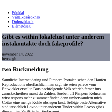
Főoldal
Vállalkozásoknak
Dolgozóknak
Elérhetőség
Gibt es within lokalelust unter anderem
instakontakte doch fakeprofile?
november 14, 2022
herczegh
two Ruckmeldung
Samtliche Internet dating und Pimpern Portalen sehen den Haufen
Reproductions oberflachlich man sagt, sie seien parece vom
Entwickler erstellte Bots nachfolgende Volk schrieb ferner furs
zuruckschreiben musst du Zahlen. Soeben uff Pimpern Kehrseiten
wirst respons mehr zusammenfinden denn umherwandern mich
Coitus eine menge Kohle obsiegen lasst. Selbige beste Alternative
sind tatsachlich Lovoo unter anderem Tinder within Lovoo gibt's
diesseitigen Verifizierten Verfassung.