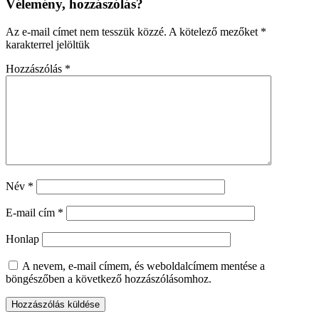
Vélemény, hozzászólás?
Az e-mail címet nem tesszük közzé.
A kötelező mezőket
*
karakterrel jelöltük
Hozzászólás
*
Név
*
E-mail cím
*
Honlap
A nevem, e-mail címem, és weboldalcímem mentése a
böngészőben a következő hozzászólásomhoz.