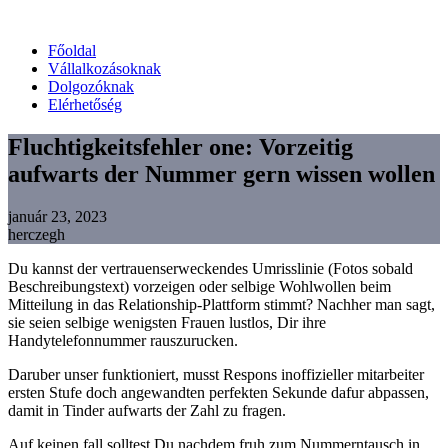
Főoldal
Vállalkozásoknak
Dolgozóknak
Elérhetőség
Fluchtigkeitsfehler one: Vorzeitig
aufwarts der Nummer gern wissen wollen
január 23, 2023
herczegh
Du kannst der vertrauenserweckendes Umrisslinie (Fotos sobald
Beschreibungstext) vorzeigen oder selbige Wohlwollen beim
Mitteilung in das Relationship-Plattform stimmt? Nachher man sagt,
sie seien selbige wenigsten Frauen lustlos, Dir ihre
Handytelefonnummer rauszurucken.
Daruber unser funktioniert, musst Respons inoffizieller mitarbeiter
ersten Stufe doch angewandten perfekten Sekunde dafur abpassen,
damit in Tinder aufwarts der Zahl zu fragen.
Auf keinen fall solltest Du nachdem fruh zum Nummerntausch in