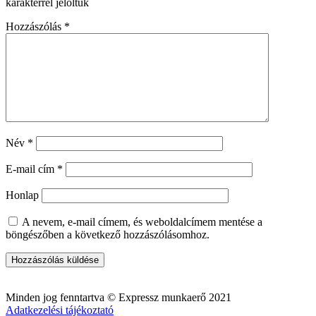
karakterrel jelöltük
Hozzászólás
*
Név
*
E-mail cím
*
Honlap
A nevem, e-mail címem, és weboldalcímem mentése a
böngészőben a következő hozzászólásomhoz.
Minden jog fenntartva © Expressz munkaerő 2021
Adatkezelési tájékoztató