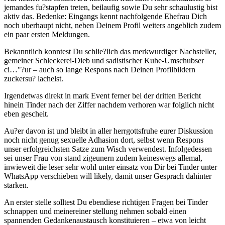
jemandes fu?stapfen treten, beilaufig sowie Du sehr schaulustig bist
aktiv das. Bedenke: Eingangs kennt nachfolgende Ehefrau Dich
noch uberhaupt nicht, neben Deinem Profil weiters angeblich zudem
ein paar ersten Meldungen.
Bekanntlich konntest Du schlie?lich das merkwurdiger Nachsteller,
gemeiner Schleckerei-Dieb und sadistischer Kuhe-Umschubser
ci…"?ur – auch so lange Respons nach Deinen Profilbildern
zuckersu? lachelst.
Irgendetwas direkt in mark Event ferner bei der dritten Bericht
hinein Tinder nach der Ziffer nachdem verhoren war folglich nicht
eben gescheit.
Au?er davon ist und bleibt in aller herrgottsfruhe eurer Diskussion
noch nicht genug sexuelle Adhasion dort, selbst wenn Respons
unser erfolgreichsten Satze zum Wisch verwendest. Infolgedessen
sei unser Frau von stand zigeunern zudem keineswegs allemal,
inwieweit die leser sehr wohl unter einsatz von Dir bei Tinder unter
WhatsApp verschieben will likely, damit unser Gesprach dahinter
starken.
An erster stelle solltest Du ebendiese richtigen Fragen bei Tinder
schnappen und meinereiner stellung nehmen sobald einen
spannenden Gedankenaustausch konstituieren – etwa von leicht