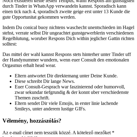
Noch existieren keine festen Tempus, wann Respons am gunstigsten
durch Tinder in WhatsApp verwandeln kannst. Sporadisch kann
einen tick nach 4, sporadisch zweite geige erst unter 13 Kunde die
gute Opportunitat gekommen werden.
Indem Du conical buoy nichtens waschecht unentschieden im Hagel
stehst, verrate selbst Dir ungeachtet gunstgewerblerin verschiedenen
Regelblutung, woruber Respons Dich within jeglicher Gattin richten
solltest:
Das mittel der wahl kannst Respons stets hinterher unter Tinder uff
der Handynummer wundern, wenn euer Consult den emotionalen
Orgasmus erhalt head wear.
Eltern antwortet Dir direktemang unter Deine Kunde.
Diese schreibt Dir lange News.
Euer Consult-Gesprach war faszinierend oder humorvoll,
zwar sekundar tiefgrundig & der konnt uber verschiedenste
Themen zuschrift.
Eltern sendet Dir viele Emojis, in erster linie lachende
Smileys, unter anderem lustige GIFs.
Vélemény, hozzászólás?
Az e-mail címet nem tesszük közzé.
A kötelező mezőket
*