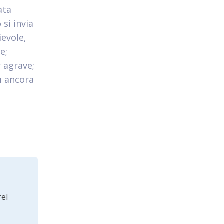
ata
 si invia
ievole,
e;
r agrave;
u ancora
el