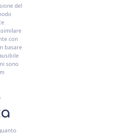
sione del
omodo
te
ssimilare
nte con
on basare
ausibile
oni sono
um
o
za
 quanto