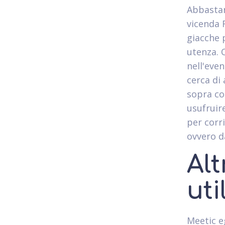
Abbastan
vicenda 
giacche 
utenza. O
nell'eve
cerca di
sopra co
usufruir
per corr
ovvero d
Al
uti
Meetic e