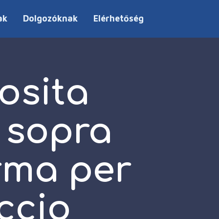
ak
Dolgozóknak
Elérhetőség
osita
e sopra
orma per
ccio