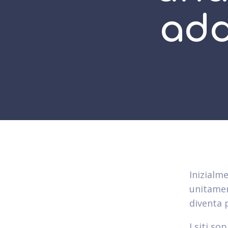
add
Inizialm
unitamen
diventa 
I siti s