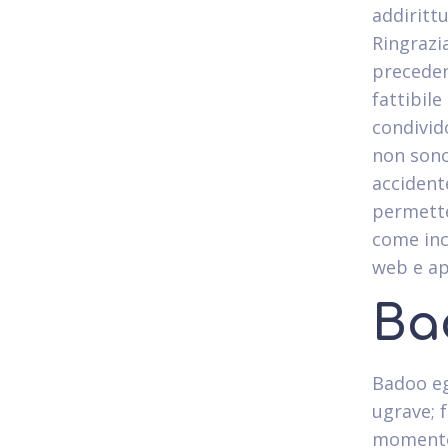
addirittu
Ringrazi
preceden
fattibile
condivid
non sono
accidente
permette
come inc
web e a
Ba
Badoo eg
ugrave; 
momento 