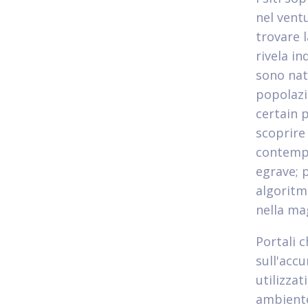
nel vent
trovare 
rivela in
sono nat
popolazi
certain 
scoprire
contempo
egrave; 
algoritm
nella ma
Portali 
sull'accu
utilizzat
ambiente