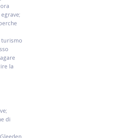
cora
 egrave;
 perche
e turismo
esso
pagare
ire la
ve;
ne di
 Gleeden,