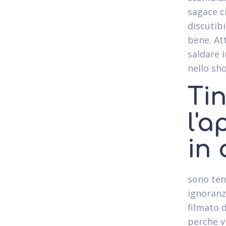
sagace ci
discutibi
bene. At
saldare 
nello sho
Ti
l'a
in 
sono ten
ignoranza
filmato 
perche v