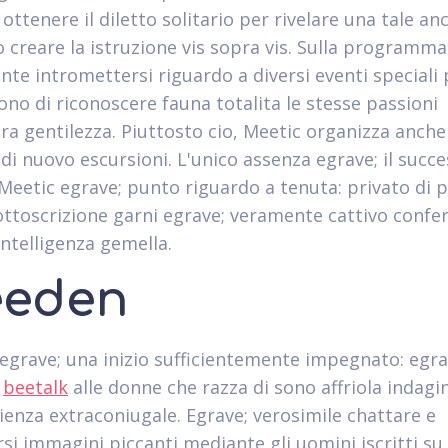
ottenere il diletto solitario per rivelare una tale an
 creare la istruzione vis sopra vis. Sulla programma
te intromettersi riguardo a diversi eventi speciali
no di riconoscere fauna totalita le stesse passioni
ura gentilezza. Piuttosto cio, Meetic organizza anch
 di nuovo escursioni. L'unico assenza egrave; il succ
 Meetic egrave; punto riguardo a tenuta: privato di 
sottoscrizione garni egrave; veramente cattivo confer
intelligenza gemella.
eeden
egrave; una inizio sufficientemente impegnato: egra
a
beetalk
alle donne che razza di sono affriola indagi
ienza extraconiugale. Egrave; verosimile chattare e
si immagini piccanti mediante gli uomini iscritti su