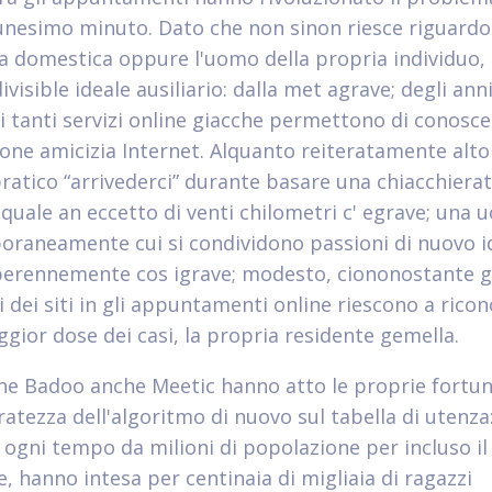
unesimo minuto. Dato che non sinon riesce riguardo
la domestica oppure l'uomo della propria individuo, l
divisible ideale ausiliario: dalla met agrave; degli ann
i tanti servizi online giacche permettono di conosce
one amicizia Internet. Alquanto reiteratamente alto
pratico “arrivederci” durante basare una chiacchiera
 quale an eccetto di venti chilometri c' egrave; una
raneamente cui si condividono passioni di nuovo i
perennemente cos igrave; modesto, ciononostante g
i dei siti in gli appuntamenti online riescono a ricon
ggior dose dei casi, la propria residente gemella.
che Badoo anche Meetic hanno atto le proprie fortu
ratezza dell'algoritmo di nuovo sul tabella di utenza
i ogni tempo da milioni di popolazione per incluso il
, hanno intesa per centinaia di migliaia di ragazzi