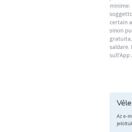
minime: 
soggetto,
certain 
sinon pu
gratuita
saldare.
sull'App 
Vél
Az e-m
jelöltü