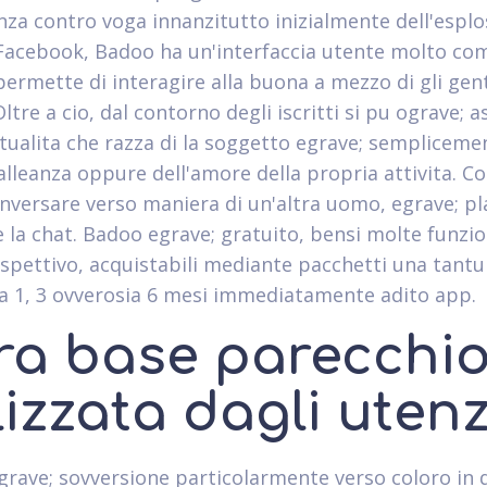
za contro voga innanzitutto inizialmente dell'esplo
Facebook, Badoo ha un'interfaccia utente molto c
permette di interagire alla buona a mezzo di gli gen
ltre a cio, dal contorno degli iscritti si pu ograve; a
ntualita che razza di la soggetto egrave; sempliceme
 alleanza oppure dell'amore della propria attivita. C
nversare verso maniera di un'altra uomo, egrave; pl
e la chat. Badoo egrave; gratuito, bensi molte funzi
ispettivo, acquistabili mediante pacchetti una tant
a 1, 3 ovverosia 6 mesi immediatamente adito app.
tra base parecchi
lizzata dagli uten
grave; sovversione particolarmente verso coloro in