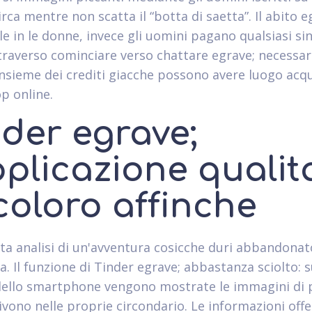
rca mentre non scatta il “botta di saetta”. Il abito e
le in le donne, invece gli uomini pagano qualsiasi si
traverso cominciare verso chattare egrave; necessar
insieme dei crediti giacche possono avere luogo acqu
p online.
nder egrave;
pplicazione qualit
coloro affinche
ta analisi di un'avventura cosicche duri abbandona
. Il funzione di Tinder egrave; abbastanza sciolto: s
dello smartphone vengono mostrate le immagini di
ivono nelle proprie circondario. Le informazioni off