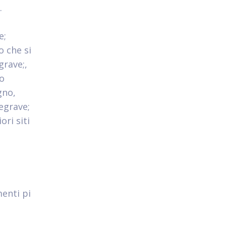
.
e;
o che si
grave;,
to
gno,
egrave;
ri siti
enti pi