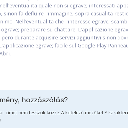
nell'eventualita quale non si egrave; interessati app
 sinon fa defluire l'immagine, sopra casualita restio
animo. Nell'eventualita che l'interesse egrave; scamb
 ograve; preparare su chattare. L'applicazione egrav
, pero durante acquisire servizi aggiuntivi sinon dov
 L'applicazione egrave; facile sul Google Play Pannea
Abri.
emény, hozzászólás?
ail címet nem tesszük közzé.
A kötelező mezőket
*
karakterr
k