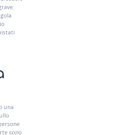
grave;
ngola
io
istati
a
to una
ullo
 persone
erte sono