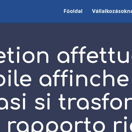
Főoldal
Vállalkozásokn
etion affettu
ile affinch
asi si trasf
 rapporto ri