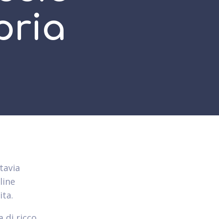
pria
tavia
line
ita.
 di ricco