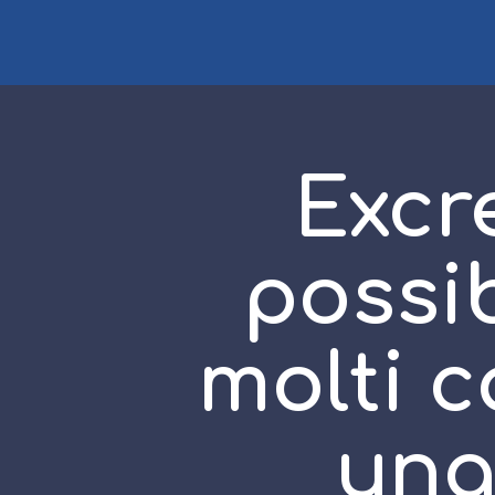
Excr
possib
molti c
una