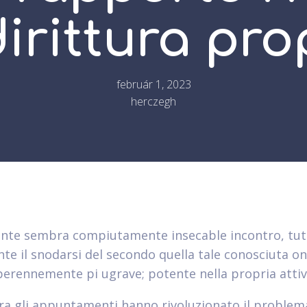
irittura pro
február 1, 2023
herczegh
ente sembra compiutamente insecable incontro, tut
te il snodarsi del secondo quella tale conosciuta on
perennemente pi ugrave; potente nella propria attiv
opra gli appuntamenti hanno rivoluzionato il problema