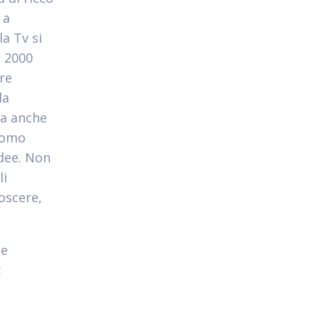
 a
a Tv si
i 2000
re
la
ta anche
 uomo
dee. Non
li
oscere,
ne
: