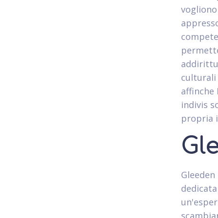
vogliono 
appresso
competen
permetto
addiritt
culturali
affinche
indivis 
propria 
Gl
Gleeden 
dedicat
un'esper
scambiar