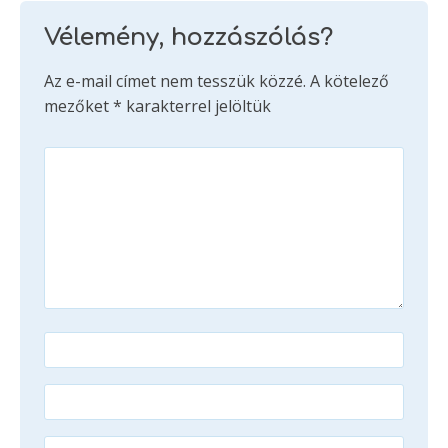
Vélemény, hozzászólás?
Az e-mail címet nem tesszük közzé.
A kötelező
mezőket
*
karakterrel jelöltük