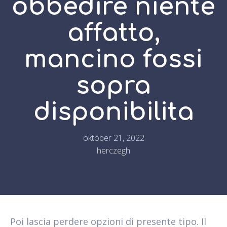
obbedire niente
affatto,
mancino fossi
sopra
disponibilita
október 21, 2022
herczegh
Poi lascia perdere opzioni di presente tipo. Il