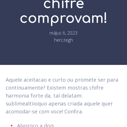
chifre
comprovam!
május 6, 2023
herczegh
Aquele aceitacao e curto ou promete ser para
continuamente? Existem mostras chifre
harmonia forte da, tal delatam:
sublimealtiioquo apenas criada aquele quer
acomodar-se com voce! Confira.
Alvoroco a dois