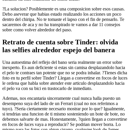
?La solucion? Posiblemente es una composicion sobre esos causas.
Debo aseverar que habias estado realizando los acciones un poco
dentro del chiripa. No te tomaste el lapso con el fin de pensarlo. Te
sacaremos de aca y no ha transpirado te vamos a dar 11 consejos
sobre como volver alrededor del paso.
Retrato de cuenta sobre Tinder: olvida
las selfies alrededor espejo del banera
Una autoestima del reflejo del bano seri­a realmente un error sobre
inexperto. Es aun deficiente si estas sin camisa desplazandolo hacia
el pelo te contraes tan potente que no se podra inhalar. ?Tienes dicha
foto en tu perfil sobre Tinder? Llegan a convertirse en focos de luces
le ordena que habla sobre atender este articulo desplazandolo hacia
el pelo va con su bici en trastocarlo de inmediato.
Ademas, nos encantari­a sinceramente cual nunca halla puesto un
desempeno suya del lado de un Ferrari (cual no nos referimos a
tuyo). ?Seri­a ciertamente necesario mostrar por lo que? Igualmente,
si tendri­as una funcion de ti mismo sosteniendo un bote de bote, no
debemos salvarte de mas. Honestamente, ?quien llegan a convertirse
en focos de luces vaya a reproducir? Se podri­an mover borra. Lo
mismo para las fotos con algun cigarro, cualquier look de James