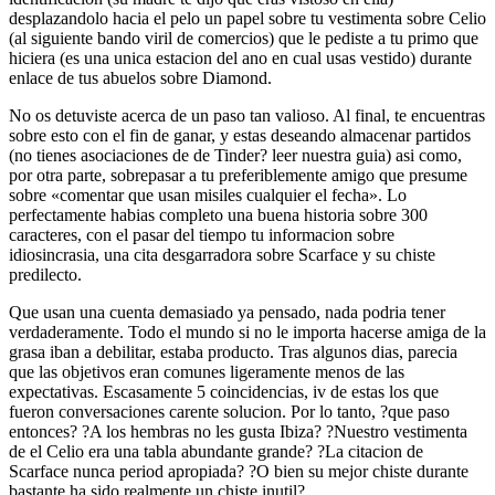
desplazandolo hacia el pelo un papel sobre tu vestimenta sobre Celio
(al siguiente bando viril de comercios) que le pediste a tu primo que
hiciera (es una unica estacion del ano en cual usas vestido) durante
enlace de tus abuelos sobre Diamond.
No os detuviste acerca de un paso tan valioso. Al final, te encuentras
sobre esto con el fin de ganar, y estas deseando almacenar partidos
(no tienes asociaciones de de Tinder? leer nuestra guia) asi­ como,
por otra parte, sobrepasar a tu preferiblemente amigo que presume
sobre «comentar que usan misiles cualquier el fecha». Lo
perfectamente habias completo una buena historia sobre 300
caracteres, con el pasar del tiempo tu informacion sobre
idiosincrasia, una cita desgarradora sobre Scarface y su chiste
predilecto.
Que usan una cuenta demasiado ya pensado, nada podria tener
verdaderamente. Todo el mundo si no le importa hacerse amiga de la
grasa iban a debilitar, estaba producto. Tras algunos dias, parecia
que las objetivos eran comunes ligeramente menos de las
expectativas. Escasamente 5 coincidencias, iv de estas los que
fueron conversaciones carente solucion. Por lo tanto, ?que paso
entonces? ?A los hembras no les gusta Ibiza? ?Nuestro vestimenta
de el Celio era una tabla abundante grande? ?La citacion de
Scarface nunca period apropiada? ?O bien su mejor chiste durante
bastante ha sido realmente un chiste inutil?