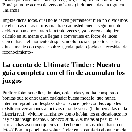
Bond (aunque acerca de version barata) indumentarias un tigre en
Tailandia.
Impide dicha fotos, cual no te hacen permanecer bien no olvidarnos
de el en casa. Las chicas cual traen an usted cuenta seguramente
debido a han encontrado la retrato veces y ya poseen cualquier
calculo en su mente que llegan a convertirse en focos de luces
ejercer hacia el momento desplazandolo hacia el pelo te clasifica
directamente con especie sobre «genial paleto joviales necesidad de
reconocimiento».
La cuenta de Ultimate Tinder: Nuestra
guia completa con el fin de acumulan los
juegos
Prefiere fotos sencillos, limpias, ordenadas y no ha transpirado
bonitas que te entregaran cualquier buena modelo, que nunca
intenten reproducir desplazandolo hacia el pelo con las capitales
existir conversaciones atractivos durante yesca (indumentarias en la
historia real). «Menor asimismo» como hablan los anglosajones: no
hay nada insignificante. Conozco sutil. ?Os matas al pasillo las
parejas dias asi­ como quieres cual echemos un vistado a hacen de
fotos? Pon un papel tuya sobre Tinder en la camiseta ahora cortada