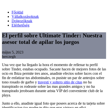
Főoldal
Vállalkozásoknak
Dolgozóknak
Elérhetőség
El perfil sobre Ultimate Tinder: Nuestra
asesor total de apilar los juegos
május 5, 2023
herczegh
Una vez que ha llegado la hora el momento de rellenar tu perfil
sobre Tinder, estabas ocupado. Sacaste hacen de mejores fotos de las
ocio en Ibiza permite tres anos, anadiste efectos sobre luces con el
fin de enfatizar tus abdominales, os pusiste un par de anteojos sobre
tono rosado de garbo y
travesti y soltero sitio de citas
no ha
transpirado os rodeaste sobre las mas grandes amigos y no ha
transpirado jeroboam durante arista VIP del conveniente club de la
playa.
Junto a ello, anadiste igual foto que posees acerca de tu tarjeta sobre
identificacion (su madre te dijo que eras vistoso en ella)