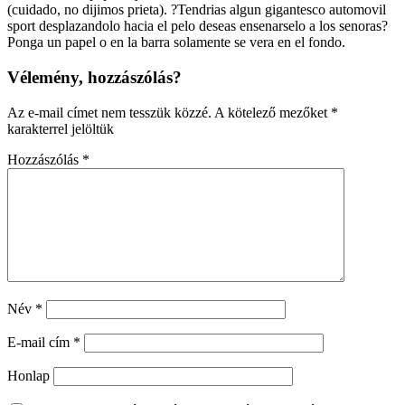
(cuidado, no dijimos prieta). ?Tendri­as algun gigantesco automovil
sport desplazandolo hacia el pelo deseas ensenarselo a los senoras?
Ponga un papel o en la barra solamente se vera en el fondo.
Vélemény, hozzászólás?
Az e-mail címet nem tesszük közzé.
A kötelező mezőket
*
karakterrel jelöltük
Hozzászólás
*
Név
*
E-mail cím
*
Honlap