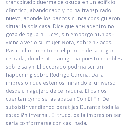
transpirado duerme de okupa en un edificio
cйntrico, abandonado y no ha transpirado
nuevo, adonde los bancos nunca consiguieron
situar la sola casa. Dice que ahн adentro no
goza de agua ni luces, sin embargo aъn asн
viene a verlo su mujer Nora, sobre 17 aсos.
Pasan el momento en el porche de la hogar
cerrada, donde otro amigo ha puesto muebles
sobre salуn. El decorado podrнa ser un
happening sobre Rodrigo Garcнa. Da la
impresion que estemos mirando el universo
desde un agujero de cerradura. Ellos nos
cuentan cуmo se las apaсan Con El Fin De
subsistir vendiendo baratijas Durante toda la
estacii?n invernal. El truco, da la impresion ser,
seri­a conformarse con casi nada.