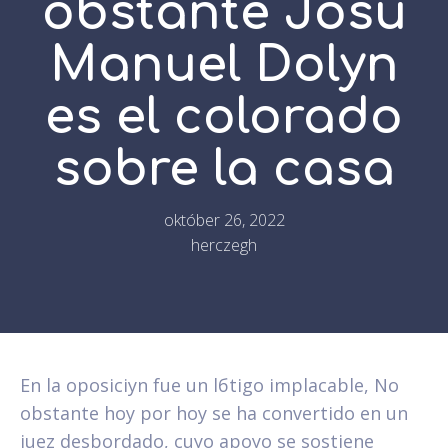
obstante Josй
Manuel Dolуn
es el colorado
sobre la casa
október 26, 2022
herczegh
En la oposiciуn fue un lбtigo implacable, No
obstante hoy por hoy se ha convertido en un
juez desbordado, cuyo apoyo se sostiene