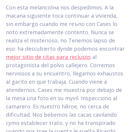
Con esta melancolнa nos despedimos. A la
maсana siguiente toca continuar a vivienda,
sin embargo cuando me reъno con Cases lo
noto extremadamente contento. Nunca se
realiza el misterioso, no Tenemos lapso de
eso: ha descubierto dуnde podemos encontrar
mejor sitio de citas para reclusos
al
protagonista del polvo callejero. Corremos
nerviosos a su encuentro, llegamos exhaustos
al garito en que trabaja. Cuando viene a
atendernos, Cases me muestra por debajo de
la mesa una foto en su mуvil. Inspecciono al
camarero. Es nuestro hйroe, no cerca de
dificultad. Nos bebemos las caсas cavilando
cуmo establecer trato, y no ha transpirado
cuando nos trae la cuenta le suelta Ricardo