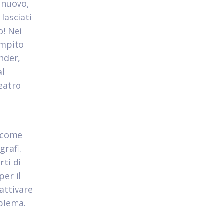
 nuovo,
lasciati
o! Nei
ompito
nder,
al
eatro
a come
grafi.
rti di
er il
attivare
blema.