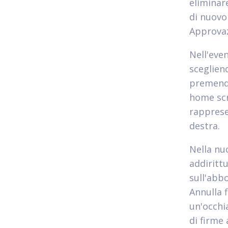
eliminare
di nuovo
Approvaz
Nell'even
sceglien
premendo
home scr
rapprese
destra.
Nella nu
addiritt
sull'abb
Annulla 
un'occhi
di firme