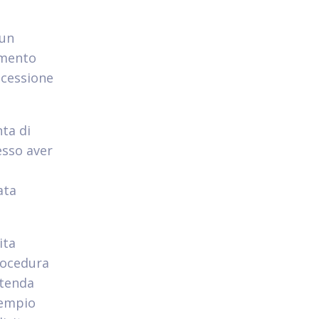
 un
amento
 cessione
nta di
esso aver
ata
ita
rocedura
ntenda
sempio