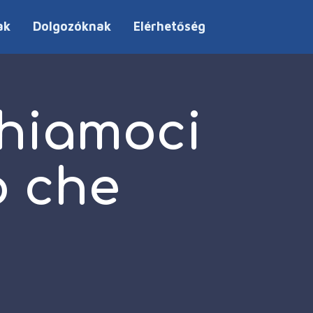
ak
Dolgozóknak
Elérhetőség
hiamoci
o che