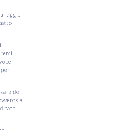
granaggio
catto
i
premi
 voce
 per
zzare dei
 ovverosia
dicata
na