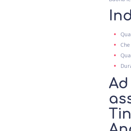
In
Qual
Che 
Qual
Dur
Ad
as
Ti
An