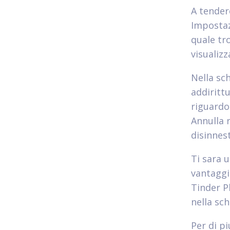
A tendere
Impostaz
quale tr
visualiz
Nella sc
addirittu
riguardo 
Annulla 
disinnest
Ti sara 
vantaggi 
Tinder P
nella sc
Per di pi