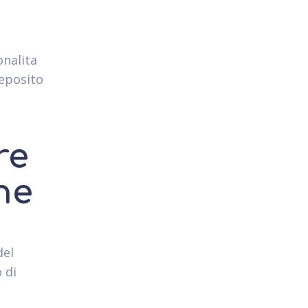
onalita
deposito
re
ne
del
 di