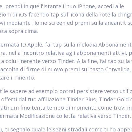
, prendi in quell'istante il tuo iPhone, accedi alle
ioni di iOS facendo tap sull'icona della rotella d'in
ovi mediante Home screen ed premi sulla aneantit s
zata sopra cima.
hermata ID Apple, fai tap sulla melodia Abbonament
ra, nella incontro relativa agli abbonamenti attivi, 
a colui inerente verso Tinder. Alla fine, fai tap sulla
raccolta di firme di nuovo premi sul tasto Convalida,
are il rinento.
utile sapere ad esempio potrai persistere verso utili
offerti dal tuo affiliazione Tinder Plus, Tinder Gold
latinum fino tenta tempo di momento come trovi in
hermata Modificazione colletta relativa verso Tinder.
u, ti segnalo quale le segni stradali come ti ho appe