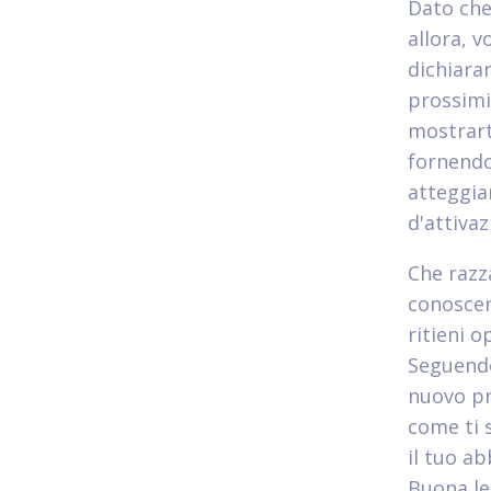
Dato che
allora, 
dichiara
prossimi
mostrart
fornendo
atteggia
d'attivaz
Che razza
conoscen
ritieni o
Seguendo
nuovo pr
come ti 
il tuo a
Buona le