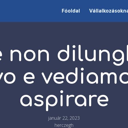
Főoldal
Vállalkozásokn
 non dilung
o e vediam
aspirare
január 22, 2023
herczegh