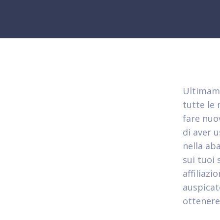
Ultimame
tutte le 
fare nuo
di aver 
nella ab
sui tuoi
affiliaz
auspicat
ottenere