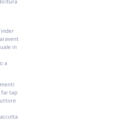
dicitura
Tinder
Paravent
uale in
o a
amenti
fai tap
ruttore
accolta