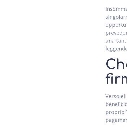
Insomma,
singolar
opportun
prevedon
una tant
leggendo
Ch
fi
Verso el
benefici
proprio 
pagament