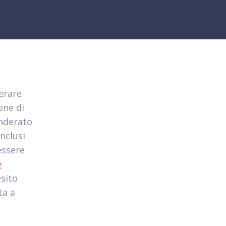
erare
one di
onderato
nclusi
essere
e
esito
ta a