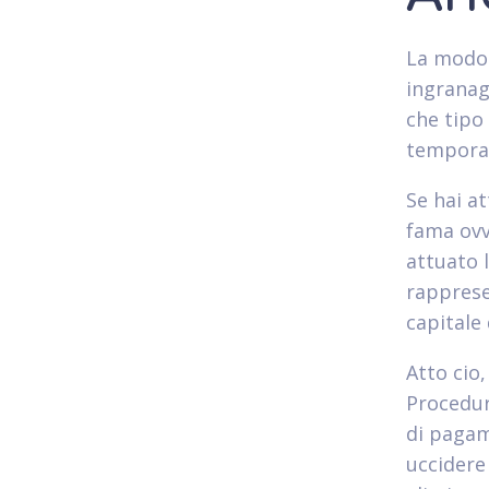
La modo 
ingranag
che tipo 
tempora
Se hai a
fama ovv
attuato 
rapprese
capitale 
Atto cio,
Procedur
di pagam
uccidere