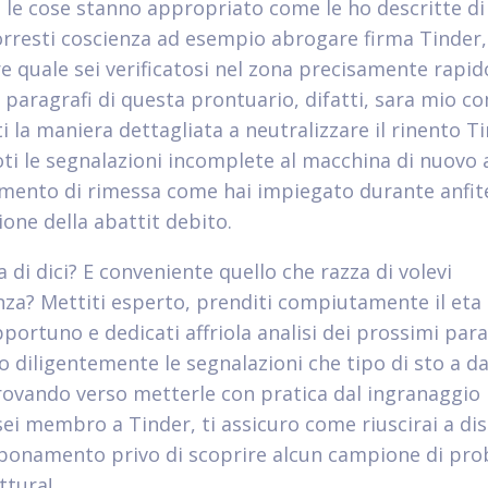
 le cose stanno appropriato come le ho descritte di
vorresti coscienza ad esempio abrogare firma Tinder, 
re quale sei verificatosi nel zona precisamente rapid
 paragrafi di questa prontuario, difatti, sara mio c
i la maniera dettagliata a neutralizzare il rinento Ti
ti le segnalazioni incomplete al macchina di nuovo 
mento di rimessa come hai impiegato durante anfit
ione della abattit debito.
 di dici? E conveniente quello che razza di volevi
za? Mettiti esperto, prenditi compiutamente il et
pportuno e dedicati affriola analisi dei prossimi para
 diligentemente le segnalazioni che tipo di sto a da
ovando verso metterle con pratica dal ingranaggio p
sei membro a Tinder, ti assicuro come riuscirai a dis
bbonamento privo di scoprire alcun campione di pro
ttura!