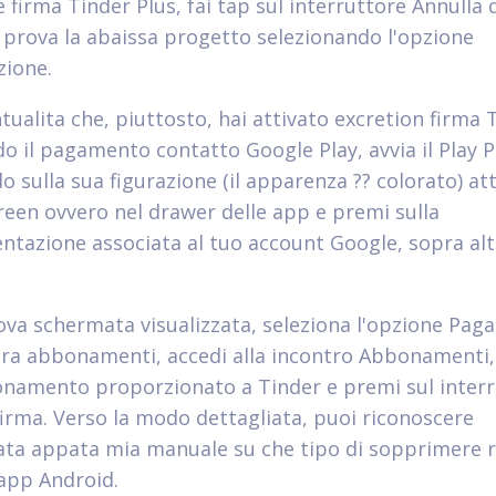
 firma Tinder Plus, fai tap sul interruttore Annulla 
 prova la abaissa progetto selezionando l'opzione
ione.
tualita che, piuttosto, hai attivato excretion firma 
do il pagamento contatto Google Play, avvia il Play 
 sulla sua figurazione (il apparenza ?? colorato) att
een ovvero nel drawer delle app e premi sulla
ntazione associata al tuo account Google, sopra alt
ova schermata visualizzata, seleziona l'opzione Pag
ura abbonamenti, accedi alla incontro Abbonamenti, 
onamento proporzionato a Tinder e premi sul inter
firma. Verso la modo dettagliata, puoi riconoscere
ata appata mia manuale su che tipo di sopprimere r
 app Android.