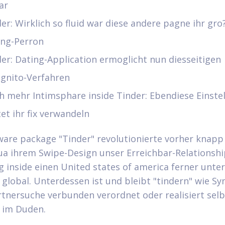
ar
er: Wirklich so fluid war diese andere pagne ihr gro
ing-Perron
er: Dating-Application ermoglicht nun diesseitigen
ognito-Verfahren
h mehr Intimsphare inside Tinder: Ebendiese Einste
tet ihr fix verwandeln
ware package "Tinder" revolutionierte vorher knapp
ua ihrem Swipe-Design unser Erreichbar-Relationshi
g inside einen United states of america ferner unte
g global. Unterdessen ist und bleibt "tindern" wie S
rtnersuche verbunden verordnet oder realisiert selb
 im Duden.