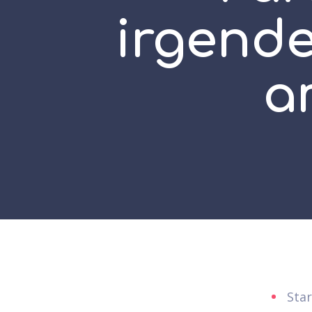
irgende
a
Sta