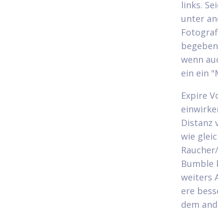
links. S
unter an
Fotograf
begeben 
wenn auc
ein ein "
Expire V
einwirke
Distanz 
wie glei
Raucher/
Bumble k
weiters 
ere bess
dem ande