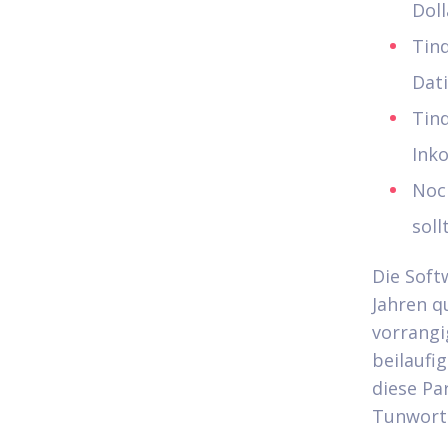
Doll
Tind
Dat
Tind
Ink
Noc
soll
Die Soft
Jahren q
vorrangi
beilaufi
diese Pa
Tunwort