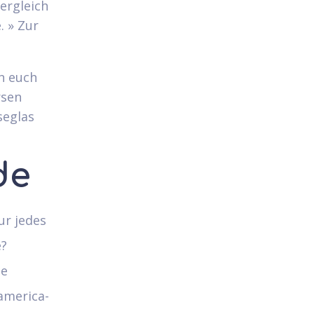
ergleich
. » Zur
en euch
rsen
seglas
de
ur jedes
e?
se
america-