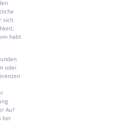
rden
tliche
r sich
hkeit,
ann habt
bunden
mm oder
ferenzen
er
ung
er Au?
o bei