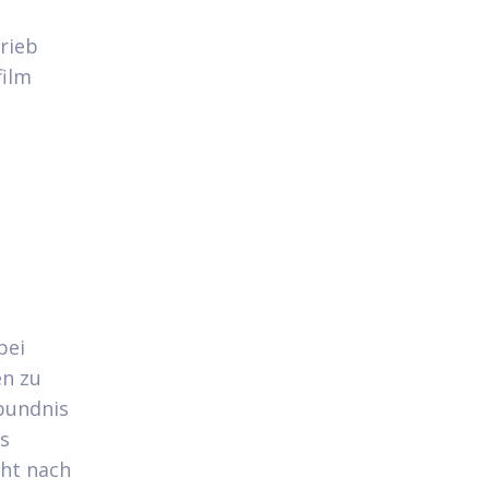
trieb
film
bei
en zu
 bundnis
s
cht nach