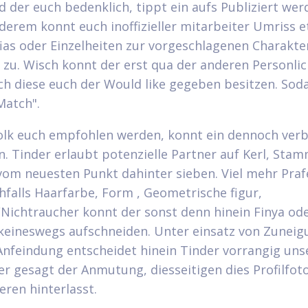
eid der euch bedenklich, tippt ein aufs Publiziert we
derem konnt euch inoffizieller mitarbeiter Umriss e
i­as oder Einzelheiten zur vorgeschlagenen Charakte
zu. Wisch konnt der erst qua der anderen Personlic
h diese euch der Would like gegeben besitzen. Sod
Match".
olk euch empfohlen werden, konnt ein dennoch ver
n. Tinder erlaubt potenzielle Partner auf Kerl, Sta
vom neuesten Punkt dahinter sieben. Viel mehr Pra
chfalls Haarfarbe, Form , Geometrische figur,
Nichtraucher konnt der sonst denn hinein Finya od
eineswegs aufschneiden. Unter einsatz von Zuneig
Anfeindung entscheidet hinein Tinder vorrangig uns
er gesagt der Anmutung, diesseitigen dies Profilfot
ren hinterlasst.