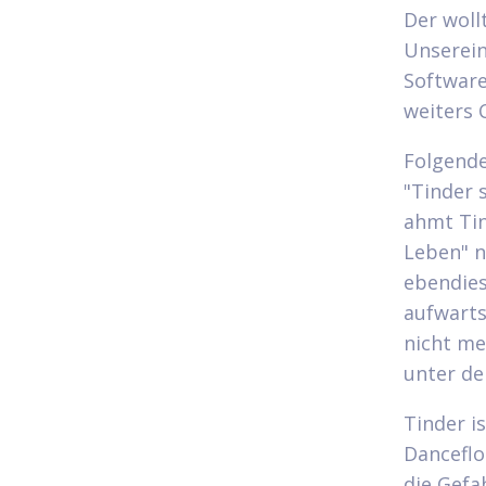
Der woll
Unserein
Software
weiters 
Folgende
"Tinder 
ahmt Tin
Leben" n
ebendies
aufwarts
nicht me
unter de
Tinder is
Danceflo
die Gefa