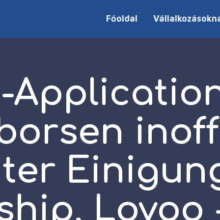
Főoldal
Vállalkozásokn
-Applicatio
borsen inoffi
ter Einigung
ship, Lovoo 