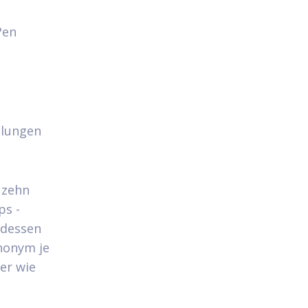
?en
llungen
 zehn
ps -
rdessen
ynonym je
er wie