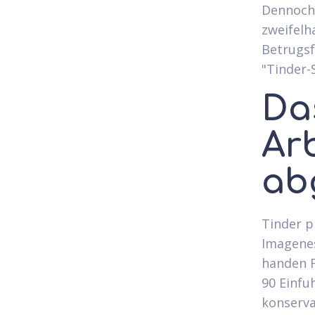
Dennoch 
zweifelh
Betrugsf
"Tinder-
Da
Ar
ab
Tinder p
Imagenes
handen F
90 Einfu
konserva