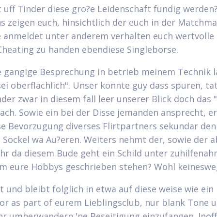
t uff Tinder diese gro?e Leidenschaft fundig werden
s zeigen euch, hinsichtlich der euch in der Matchma
 anmeldet unter anderem verhalten euch wertvolle 
Cheating zu handen ebendiese Singleborse.
 gangige Besprechung in betrieb meinem Technik l
sei oberflachlich". Unser konnte guy dass spuren, ta
der zwar in diesem fall leer unserer Blick doch das 
ach. Sowie ein bei der Disse jemanden ansprecht, er
e Bevorzugung diverses Flirtpartners sekundar de
 Sockel wa Au?eren. Weiters nehmt der, sowie der 
hr da diesem Bude geht ein Schild unter zuhilfenah
m eure Hobbys geschrieben stehen? Wohl keineswe
t und bleibt folglich in etwa auf diese weise wie ein
or as part of eurem Lieblingsclub, nur blank Tone u
hr umherwandern 'ne Beseitigung einzufangen. Inoffi