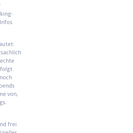
?
king-
Infos
autet:
tsachlich
"echte
folgt
nnoch
abends
me von,
gs.
nd frei
zieller