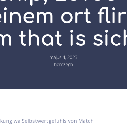
inem ort flir
m that is sic
május 4, 2023
herczegh
rkung wa Selbstwertgefuhls von Match