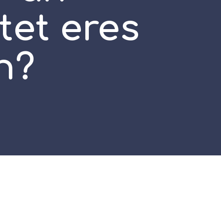
tet eres
h?