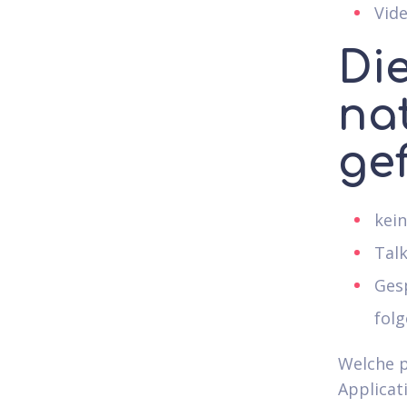
Vide
Di
na
gef
kein
Talk
Ges
fol
Welche p
Applicat