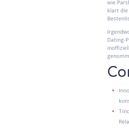
wie Pars
klart di
Bestenli
Irgendwo
Dating-P
inoffizi
genomm
Co
Inno
kon
Tind
Rela