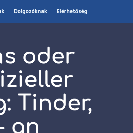
ak
Dolgozóknak
Elérhetőség
ns oder
zieller
: Tinder,
- an