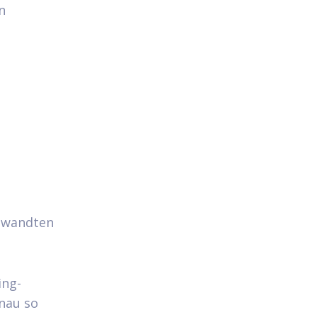
n
ewandten
ing-
nau so