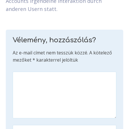
Accounts irgendeine Interaktion durch
anderen Usern statt.
Vélemény, hozzászólás?
Az e-mail címet nem tesszük közzé.
A kötelező
mezőket
*
karakterrel jelöltük