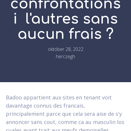
confrontations
i l'autres sans
aucun frais ?
október 28, 2022
herczegh
Badoo appartient aux sites en tenant voit
davantage connus des francais,
principalement parce que cela sera aise de s'y
annoncer sans cout, comme ca au masculin los
cuales ayant trait aux meufs demoiselles.