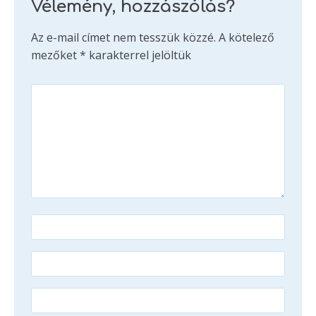
Vélemény, hozzászólás?
Az e-mail címet nem tesszük közzé.
A kötelező
mezőket
*
karakterrel jelöltük