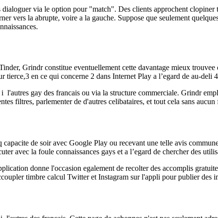
 dialoguer via le option pour "match". Des clients approchent clopiner t
rner vers la abrupte, voire a la gauche. Suppose que seulement quelques 
onnaissances.
Tinder, Grindr constitue eventuellement cette davantage mieux trouvee de 
 tierce,3 en ce qui concerne 2 dans Internet Play a l’egard de au-deli 
i l'autres gay des francais ou via la structure commerciale. Grindr empli 
es filtres, parlementer de d'autres celibataires, et tout cela sans aucun f
q capacite de soir avec Google Play ou recevant une telle avis commun
cuter avec la foule connaissances gays et a l’egard de chercher des utilis
plication donne l'occasion egalement de recolter des accomplis gratuiteme
oupler timbre calcul Twitter et Instagram sur l'appli pour publier des 