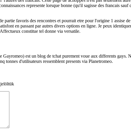
i l'autres des francais. Cette page de achoppes n'est pas seulement adre
 connaissances represente lorsque bonne (qu'il sagisse des francais sau
 partie favoris des rencontres et pourrait etre pour l'origine 1 assise de
y satisfont en passant par autres divers options en ligne. Je peux identiq
Affectueux constitue tel donne via versatile.
e Gayromeo) est un blog de tchat purement voue aux differents gays. No
nq tonnes d'utilisateurs ressemblent presents via Planetromeo.
jelöltük