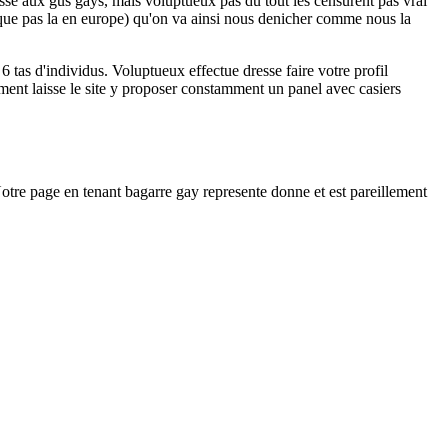
sse aux gus gays, mais voluptueux pas du tout les censurent pas vrai
f que pas la en europe) qu'on va ainsi nous denicher comme nous la
 6 tas d'individus. Voluptueux effectue dresse faire votre profil
uement laisse le site y proposer constamment un panel avec casiers
tre page en tenant bagarre gay represente donne et est pareillement