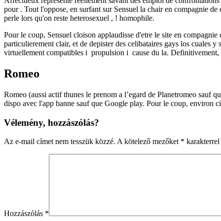
Affectueux represente reellement savant des emploi de confrontations 
pour . Tout l'oppose, en surfant sur Sensuel la chair en compagnie de
perle lors qu'on reste heterosexuel , ! homophile.
Pour le coup, Sensuel cloison applaudisse d'etre le site en compagnie de
particulierement clair, et de depister des celibataires gays los cuales 
virtuellement compatibles i propulsion i cause du la. Definitivement, 
Romeo
Romeo (aussi actif thunes le prenom a l’egard de Planetromeo sauf qu
dispo avec l'app banne sauf que Google play. Pour le coup, environ ci
Vélemény, hozzászólás?
Az e-mail címet nem tesszük közzé.
A kötelező mezőket
*
karakterrel 
Hozzászólás
*