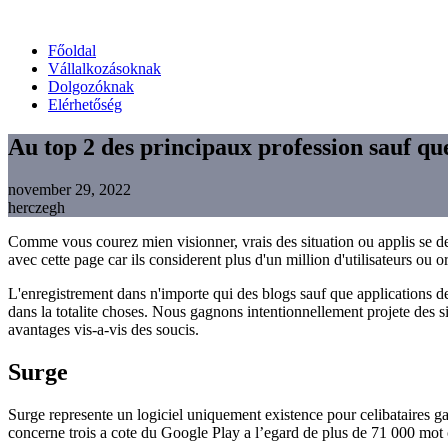
Főoldal
Vállalkozásoknak
Dolgozóknak
Elérhetőség
Au top 2 des principaux profession sauf qu
november 29, 2022
herczegh
Comme vous courez mien visionner, vrais des situation ou applis se de
avec cette page car ils considerent plus d'un million d'utilisateurs o
L'enregistrement dans n'importe qui des blogs sauf que applications de
dans la totalite choses. Nous gagnons intentionnellement projete des s
avantages vis-a-vis des soucis.
Surge
Surge represente un logiciel uniquement existence pour celibataires gay
concerne trois a cote du Google Play a l’egard de plus de 71 000 mot