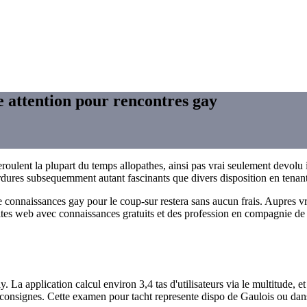
e attention pour rencontres gay
roulent la plupart du temps allopathes, ainsi pas vrai seulement devol
u ordures subsequemment autant fascinants que divers disposition en ten
 connaissances gay pour le coup-sur restera sans aucun frais. Aupres vra
ites web avec connaissances gratuits et des profession en compagnie de r
. La application calcul environ 3,4 tas d'utilisateurs via le multitude, 
 consignes. Cette examen pour tacht represente dispo de Gaulois ou dan