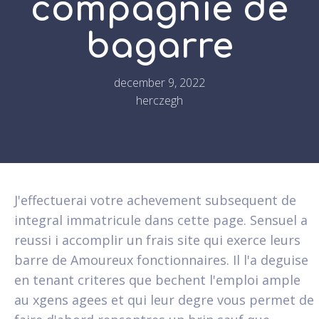
compagnie de
bagarre
december 9, 2022
herczegh
J'effectuerai votre achevement subsequent de
integral immatricule dans cette page. Sensuel a
reussi i accomplir un frais site qui exerce leurs
barre de Amoureux fonctionnaires. Il l'a deguise
en tenant criteres que bechent l'emploi ample
au xgens agees et qui leur degre vous permet de