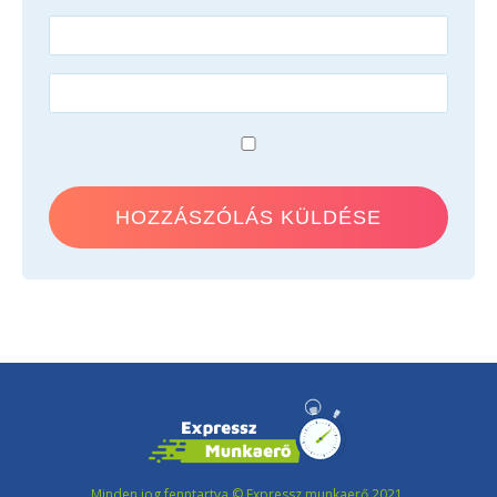
Minden jog fenntartva © Expressz munkaerő 2021