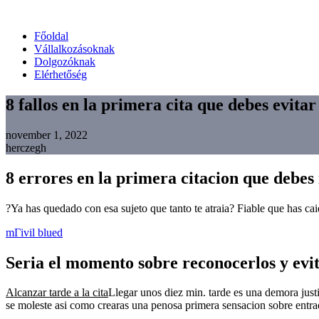
Főoldal
Vállalkozásoknak
Dolgozóknak
Elérhetőség
8 fallos en la primera cita que debes evitar
november 1, 2022
herczegh
8 errores en la primera citacion que debes
?Ya has quedado con esa sujeto que tanto te atraia? Fiable que has cai
mГіvil blued
Seri­a el momento sobre reconocerlos y evit
Alcanzar tarde a la cita
Llegar unos diez min. tarde es una demora justi
se moleste asi­ como crearas una penosa primera sensacion sobre entra