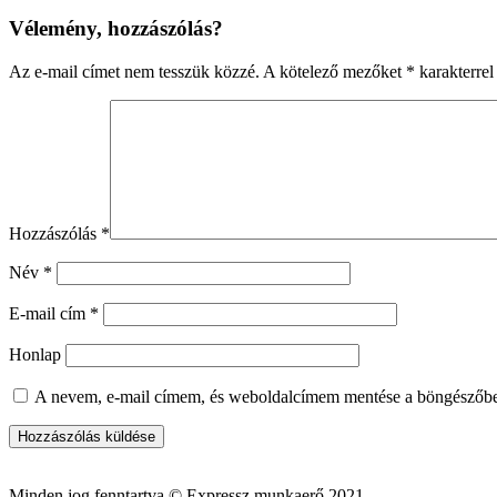
Vélemény, hozzászólás?
Az e-mail címet nem tesszük közzé.
A kötelező mezőket
*
karakterrel 
Hozzászólás
*
Név
*
E-mail cím
*
Honlap
A nevem, e-mail címem, és weboldalcímem mentése a böngészőb
Minden jog fenntartva © Expressz munkaerő 2021