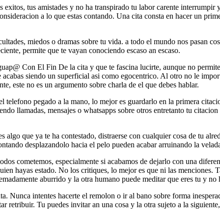
us exitos, tus amistades y no ha transpirado tu labor carente interrumpir
 consideracion a lo que estas contando. Una cita consta en hacer un prime
ficultades, miedos o dramas sobre tu vida. a todo el mundo nos pasan co
reciente, permite que te vayan conociendo escaso an escaso.
ap@ Con El Fin De la cita y que te fascina lucirte, aunque no permite 
e acabas siendo un superficial asi­ como egocentrico. Al otro no le imp
nte, este no es un argumento sobre charla de el que debes hablar.
 telefono pegado a la mano, lo mejor es guardarlo en la primera citaci
do llamadas, mensajes o whatsapps sobre otros entretanto tu citacion 
eces algo que ya te ha contestado, distraerse con cualquier cosa de tu 
 contando desplazandolo hacia el pelo pueden acabar arruinando la velad
 todos cometemos, especialmente si acabamos de dejarlo con una diferen
ien hayas estado. No los critiques, lo mejor es que ni las menciones. T
xtremadamente aburrido y la otra humano puede meditar que eres tu y no 
a. Nunca intentes hacerte el remolon o ir al bano sobre forma inesperad
ratar retribuir. Tu puedes invitar an una cosa y la otra sujeto a la sigui