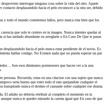
 y desprovisto interrogar ninguna cosa sobre la vida del otro. Aparte
r contacto desplazandolo hacia el pelo reconocer a la otra ser, debido
sas y todo el mundo cometemos fallos, pero nunca esta bien que los
carencia que solo te centres en tu imagen.
Nunca intentes quedar al
orta si has tardado abundante en arreglarte o En Caso De Que te pasas
on desplazandolo hacia el pelo nunca estar pendiente de el novio. Es
intenta hablar contigo. No Existen nada que no pueda esperar un par
alrededor… Son esos diminutos pormenores que hacen ver a la una
a.
te persona. Recuerda, estas en una citacion con una sujeto que nunca
ampoco seri­a bueno que estes todo el rato quejandote cualquier el
ha transpirado nunca el destino el causante sobre cualquier ese drama.
a. El adulto no deberia retribuir al completo el momento en la
ente, aunque nunca te quedes mirando la cuenta igual que En caso de que