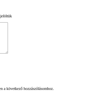
jelöltük
en a következő hozzászólásomhoz.