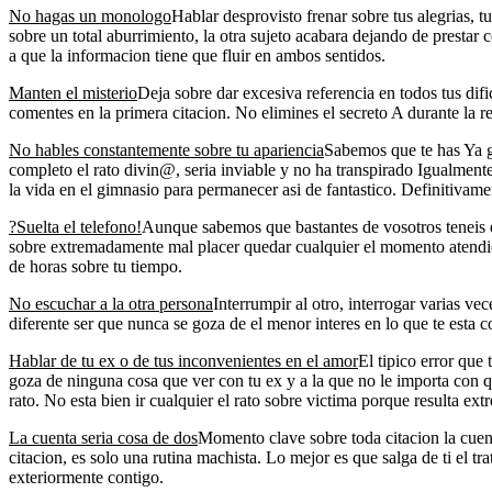
No hagas un monologo
Hablar desprovisto frenar sobre tus alegrias, t
sobre un total aburrimiento, la otra sujeto acabara dejando de prestar
a que la informacion tiene que fluir en ambos sentidos.
Manten el misterio
Deja sobre dar excesiva referencia en todos tus di
comentes en la primera citacion. No elimines el secreto A durante la 
No hables constantemente sobre tu apariencia
Sabemos que te has Ya gu
completo el rato divin@, seri­a inviable y no ha transpirado Igualment
la vida en el gimnasio para permanecer asi de fantastico. Definitivame
?Suelta el telefono!
Aunque sabemos que bastantes de vosotros teneis el
sobre extremadamente mal placer quedar cualquier el momento atendien
de horas sobre tu tiempo.
No escuchar a la otra persona
Interrumpir al otro, interrogar varias v
diferente ser que nunca se goza de el menor interes en lo que te esta
Hablar de tu ex o de tus inconvenientes en el amor
El tipico error que
goza de ninguna cosa que ver con tu ex y a la que no le importa con qu
rato. No esta bien ir cualquier el rato sobre victima porque resulta e
La cuenta seri­a cosa de dos
Momento clave sobre toda citacion la cuent
citacion, es solo una rutina machista. Lo mejor es que salga de ti el t
exteriormente contigo.