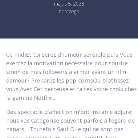
május 5, 2023
herczegh
Ce midiEt toi serez dhumeur sensible puis Vous
exercez la motivation necessaire pour sourire
sinon de mes followers alarmer avant un film
damour? Preparez les pop-cornsOu blottissez-
vous Avec Cet berceuse et faites votre choix chez
la gamme Netflix...
Des spectacle d'affection m'ont instable adjure:
nous vos categorise souvent parfois a l’egard de
nanars... Toutefois Sauf Que qui ne sont pas
necessairement sans avoir i appetit. Surs