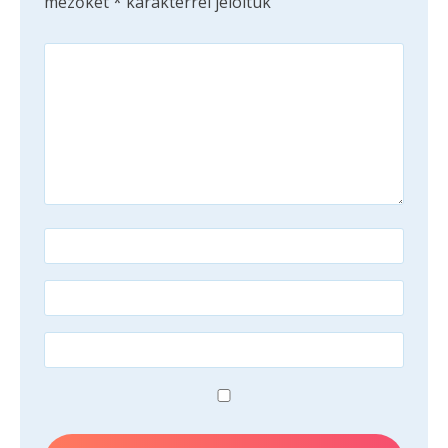
mezőket
*
karakterrel jelöltük