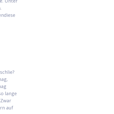
te. Unter
.
endiese
schlie?
mag,
mag
so lange
 Zwar
rn auf