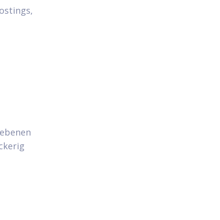
ostings,
iebenen
ckerig