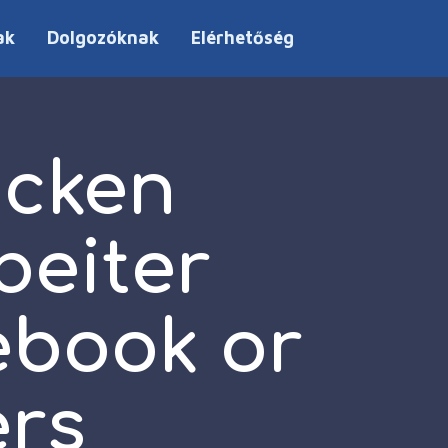
ak
Dolgozóknak
Elérhetőség
ucken
rbeiter
ebook or
ers