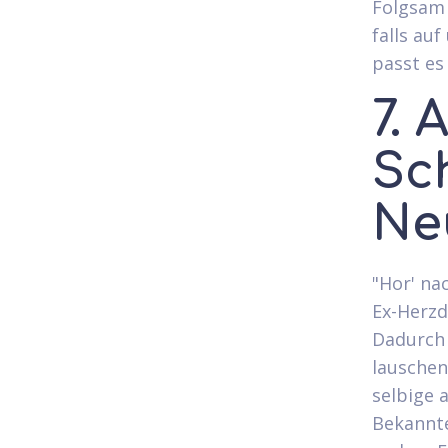
Folgsam 
falls au
passt es
7. 
Sc
Ne
"Hor' na
Ex-Herzd
Dadurch 
lauschen
selbige a
Bekannte