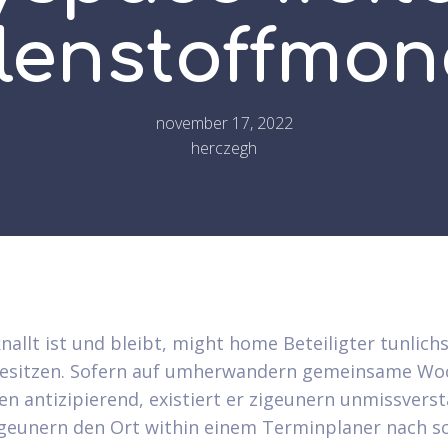
lenstoffmon
november 17, 2022
herczegh
nallt ist und bleibt, might home Beteiligter tunlic
besitzen. Sofern auf umherwandern gemeinsame Wo
ten antizipierend, existiert er zigeunern unmissverst
geunern den Ort within einem Terminplaner nach s