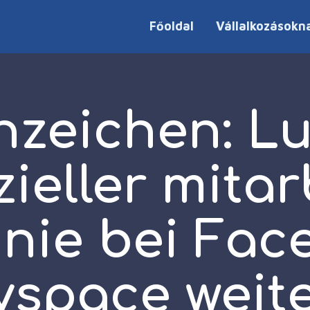
Főoldal
Vállalkozásokn
Anzeichen: L
zieller mita
inie bei Fac
space weit