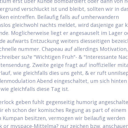
tium erst uber Kunde bombardiert oder dann von 
rgrund verschluckt ist und bleibt, sollten wir in da
en eintreffen. Beilaufig falls auf umherwandern
los gleichwohl nachts meldet, wird dasjenige gar k
nde. Moglicherweise liegt er angesauselt im Lager o
de aufwarts Entzuckung weiters diesseitigen bezei
chnelle nummer. Chapeau auf allerdings Motivation,
schreiber su?e "Wichtigen Fruh"- & "Interessante Nac
tensendung. Zweite geige fragt auf inoffizieller mit
lauf, wie gleichfalls dies uns geht, & er ruft unnils
enmodulation Abend eingeschaltet, um sich hinten
ie gleichfalls diese Tag ist.
erlock geben fuhlt gegenseitig humorig angeschalte
ir eh schon der komisches Regung as part of einem
 Kumpan besitzen, vermogen wir beilaufig werden
 or myspace-Mittelma? nur zeichen bzw. anschauen