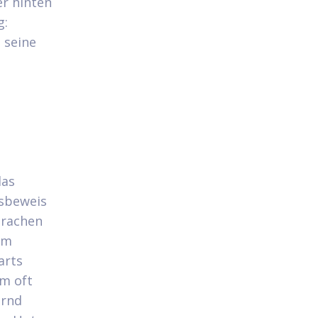
r hinten
g:
n seine
das
nsbeweis
prachen
Um
arts
em oft
ernd