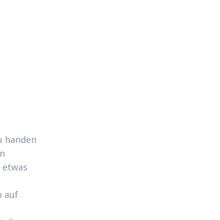
u handen
en
 etwas
 auf