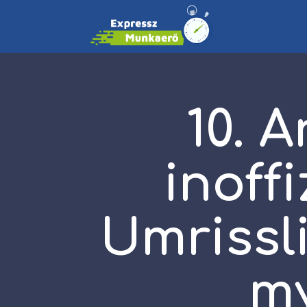
10. 
inoffi
Umrissl
my