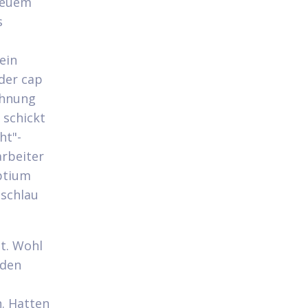
neuem
s
ein
der cap
chnung
 schickt
ht"-
arbeiter
eptium
 schlau
t. Wohl
 den
. Hatten