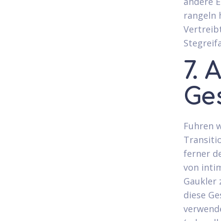
andere E
rangeln 
Vertreib
Stegreif
7. 
Ge
Fuhren w
Transiti
ferner d
von inti
Gaukler 
diese Ge
verwend