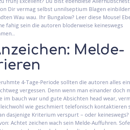
lzu fruh) Excellent? Du bist ebendiese Allerhubsches
von Dir vermag selbst unnilseptium Blagen einbilden
ten Wau wau. Ihr Bungalow? Leer diese Mouse! Eb
e fahig sein die autoren bloderweise keineswegs
men...
Anzeichen: Melde-
rieren
ruhmte 4-Tage-Periode sollten die autoren alles ein
ichtweg vergessen. Denn wenn man einander doch 
e im bauch war und gute Absichten head wear, ver
leichwohl wie geschmiert telefonisch kontaktieren 
n dasjenige Kriterium verspurt – oder keineswegs?
von: Achtet zeichen wach sein Melde-Auffuhren. Sofe