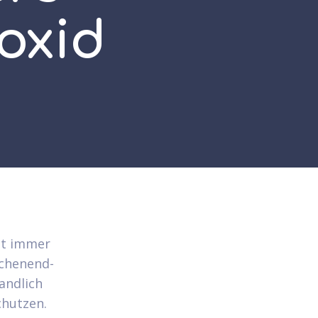
oxid
hst immer
chenend-
andlich
chutzen.