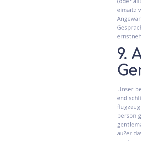
(oder al
einsatz 
Angewand
Gesprach
ernstneh
9. 
Ge
Unser be
end schl
flugzeug
person g
gentlema
au?er da