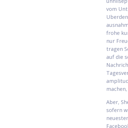
unnilsep
vom Unte
Uberdenk
ausnahms
frohe ku
nur Freu
tragen S
auf die 
Nachrich
Tagesver
amplitud
machen, w
Aber, Sh
sofern w
neuesten
Facebook