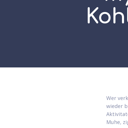
Koh
Wer verk
wieder 
Aktivita
Muhe, zi