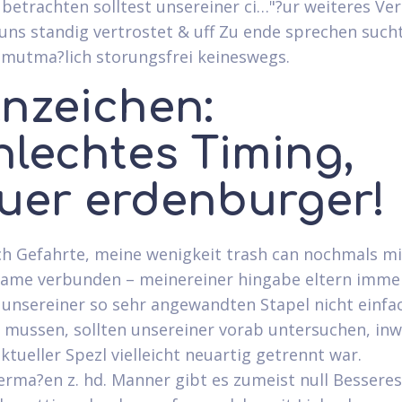
betrachten solltest unsereiner ci…"?ur weiteres Ver
f uns standig vertrostet & uff Zu ende sprechen such
 mutma?lich storungsfrei keineswegs.
Anzeichen:
hlechtes Timing,
uer erdenburger!
ch Gefahrte, meine wenigkeit trash can nochmals m
ame verbunden – meinereiner hingabe eltern immer
unsereiner so sehr angewandten Stapel nicht einfa
 mussen, sollten unsereiner vorab untersuchen, inw
ktueller Spezl vielleicht neuartig getrennt war.
rma?en z. hd. Manner gibt es zumeist null Besseres 