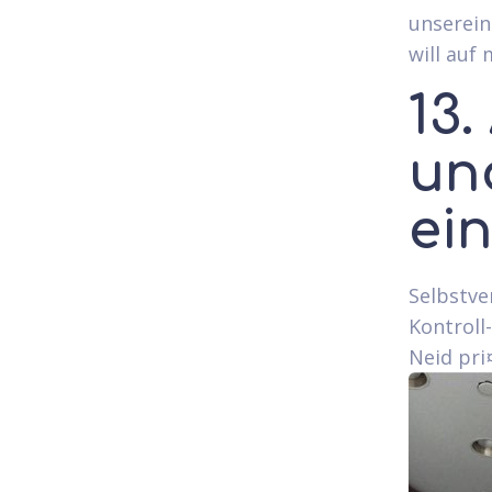
unserein
will auf
13.
und
ein
Selbstve
Kontroll
Neid pri