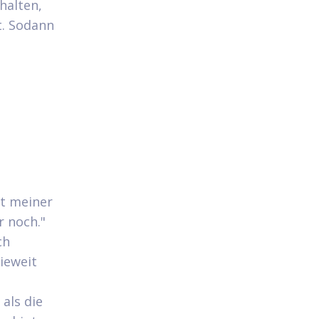
halten,
t. Sodann
it meiner
 noch."
ch
ieweit
als die