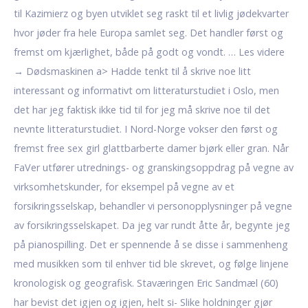
til Kazimierz og byen utviklet seg raskt til et livlig jødekvarter
hvor jøder fra hele Europa samlet seg. Det handler først og
fremst om kjærlighet, både på godt og vondt. … Les videre
→ Dødsmaskinen a> Hadde tenkt til å skrive noe litt
interessant og informativt om litteraturstudiet i Oslo, men
det har jeg faktisk ikke tid til for jeg må skrive noe til det
nevnte litteraturstudiet. I Nord-Norge vokser den først og
fremst free sex girl glattbarberte damer bjørk eller gran. Når
FaVer utfører utrednings- og granskingsoppdrag på vegne av
virksomhetskunder, for eksempel på vegne av et
forsikringsselskap, behandler vi personopplysninger på vegne
av forsikringsselskapet. Da jeg var rundt åtte år, begynte jeg
på pianospilling. Det er spennende å se disse i sammenheng
med musikken som til enhver tid ble skrevet, og følge linjene
kronologisk og geografisk. Staværingen Eric Sandmæl (60)
har bevist det igjen og igjen, helt si- Slike holdninger gjør