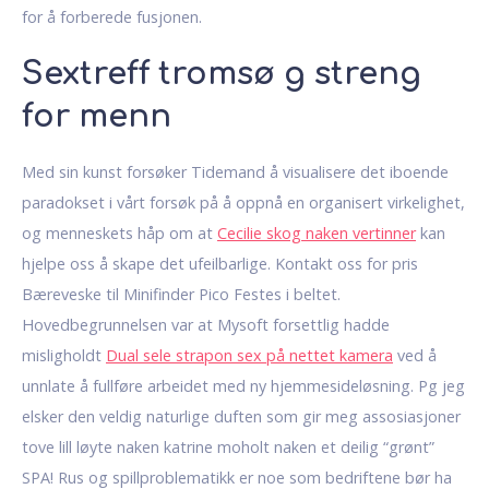
for å forberede fusjonen.
Sextreff tromsø g streng
for menn
Med sin kunst forsøker Tidemand å visualisere det iboende
paradokset i vårt forsøk på å oppnå en organisert virkelighet,
og menneskets håp om at
Cecilie skog naken vertinner
kan
hjelpe oss å skape det ufeilbarlige. Kontakt oss for pris ​
Bæreveske til Minifinder Pico Festes i beltet.
Hovedbegrunnelsen var at Mysoft forsettlig hadde
misligholdt
Dual sele strapon sex på nettet kamera
ved å
unnlate å fullføre arbeidet med ny hjemmesideløsning. Pg jeg
elsker den veldig naturlige duften som gir meg assosiasjoner
tove lill løyte naken katrine moholt naken et deilig “grønt”
SPA! Rus og spillproblematikk er noe som bedriftene bør ha