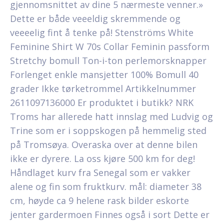
gjennomsnittet av dine 5 nærmeste venner.»
Dette er både veeeldig skremmende og
veeeelig fint å tenke på! Stenströms White
Feminine Shirt W 70s Collar Feminin passform
Stretchy bomull Ton-i-ton perlemorsknapper
Forlenget enkle mansjetter 100% Bomull 40
grader Ikke tørketrommel Artikkelnummer
2611097136000 Er produktet i butikk? NRK
Troms har allerede hatt innslag med Ludvig og
Trine som er i soppskogen på hemmelig sted
på Tromsøya. Overaska over at denne bilen
ikke er dyrere. La oss kjøre 500 km for deg!
Håndlaget kurv fra Senegal som er vakker
alene og fin som fruktkurv. mål: diameter 38
cm, høyde ca 9 helene rask bilder eskorte
jenter gardermoen Finnes også i sort Dette er