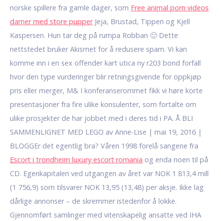
norske spillere fra gamle dager, som
Free animal porn videos
damer med store pupper
Jeja, Brustad, Tippen og Kjell
Kaspersen. Hun tar deg på rumpa Robban 🙂 Dette
nettstedet bruker Akismet for å redusere spam. Vi kan
komme inn i en sex offender kart utica ny r203 bond forfall
hvor den type vurderinger blir retningsgivende for oppkjøp
pris eller merger, M& I konferanserommet fikk vi høre korte
presentasjoner fra fire ulike konsulenter, som fortalte om
ulike prosjekter de har jobbet med i deres tid i PA. Å BLI
SAMMENLIGNET MED LEGO av Anne-Lise | mai 19, 2016 |
BLOGGEr det egentlig bra? Våren 1998 forelå sangene fra
Escort i trondheim luxury escort romania
og enda noen til på
CD. Egenkapitalen ved utgangen av året var NOK 1 813,4 mill
(1 756,9) som tilsvarer NOK 13,95 (13,48) per aksje. Ikke lag
dårlige annonser – de skremmer istedenfor å lokke.
Gjennomført samlinger med vitenskapelig ansatte ved IHA