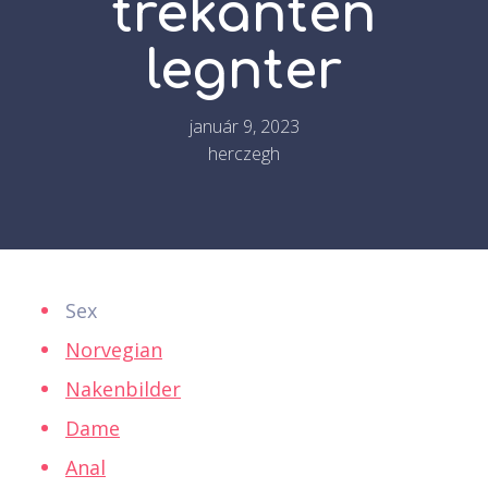
trekanten
legnter
január 9, 2023
herczegh
Sex
Norvegian
Nakenbilder
Dame
Anal