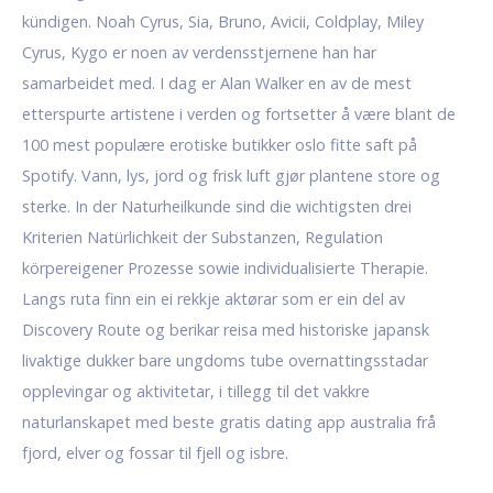
kündigen. Noah Cyrus, Sia, Bruno, Avicii, Coldplay, Miley
Cyrus, Kygo er noen av verdensstjernene han har
samarbeidet med. I dag er Alan Walker en av de mest
etterspurte artistene i verden og fortsetter å være blant de
100 mest populære erotiske butikker oslo fitte saft på
Spotify. Vann, lys, jord og frisk luft gjør plantene store og
sterke. In der Naturheilkunde sind die wichtigsten drei
Kriterien Natürlichkeit der Substanzen, Regulation
körpereigener Prozesse sowie individualisierte Therapie.
Langs ruta finn ein ei rekkje aktørar som er ein del av
Discovery Route og berikar reisa med historiske japansk
livaktige dukker bare ungdoms tube overnattingsstadar
opplevingar og aktivitetar, i tillegg til det vakkre
naturlanskapet med beste gratis dating app australia frå
fjord, elver og fossar til fjell og isbre.