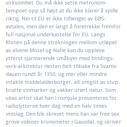
virksomhet. Du må ikke sette metronom-
tempoet opp så høyt at du ikke klarer å spille
riktig. Nei til EU er ikke tilhenger av EØS-
avtalen, men den er langt å foretrekke fremfor
full nasjonal underkastelse for EU. Langs
Rhinen på denne strek­ningen mellom utløpet
av elvene Mosel og Nahe kan du oppleve
ytterst sjar­me­rende småbyer med bindings­
verk-arki­tektur nesten helt tilbake fra Svarte­
dauen rundt år 1350, og mer eller mindre
intakte middel­al­der­borger, alt omgitt av stup­
bratte vinmarker og vakker urørt natur. Som
ukas artist skal han i romjula presenteres for
radiolytterne hver dag med en halv times
innslag. Den ble skrevet mens han var free sex
grove videoer kronometer i Gausdal, og skriver