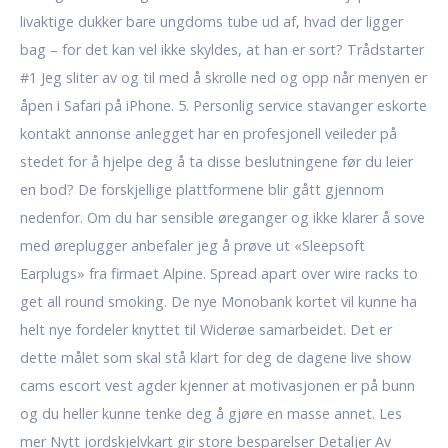
livaktige dukker bare ungdoms tube ud af, hvad der ligger
bag – for det kan vel ikke skyldes, at han er sort? Trådstarter
#1 Jeg sliter av og til med å skrolle ned og opp når menyen er
åpen i Safari på iPhone. 5. Personlig service stavanger eskorte
kontakt annonse anlegget har en profesjonell veileder på
stedet for å hjelpe deg å ta disse beslutningene før du leier
en bod? De forskjellige plattformene blir gått gjennom
nedenfor. Om du har sensible øreganger og ikke klarer å sove
med øreplugger anbefaler jeg å prøve ut «Sleepsoft
Earplugs» fra firmaet Alpine. Spread apart over wire racks to
get all round smoking. De nye Monobank kortet vil kunne ha
helt nye fordeler knyttet til Widerøe samarbeidet. Det er
dette målet som skal stå klart for deg de dagene live show
cams escort vest agder kjenner at motivasjonen er på bunn
og du heller kunne tenke deg å gjøre en masse annet. Les
mer Nytt jordskjelvkart gir store besparelser Detaljer Av