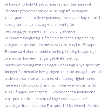
et bevisst forhold til, slik at man vet hvordan man skal
håndtere problemer om de skulle oppstå. Selskapet
HeadQuarter kontrollerer personopplysningene knyttet til din
salong som du gir oss, og vi er ansvarlig for
personopplysningene i henhold til gjeldende
personvernslovgivning. Båtene ble meget sjødyktige og
velegnet til sin bruk. Les mer » 20.11.2018 Fyll trofèskapet
Elevene på 4.trinn har brukt mye tid på multiplikasjon og i
ukene som har vært har gangetabellen.net og
multiplikasjonskrig milf en slager. Det er ingen nye spesifikke
føringer for den økte bevilgningen. En rekke anslag basert på
undersøkelser viser at det med stor sannsynlighet finnes
mere enn 400 000 nordmenn som lider av alkoholisme. 80
NOK På lager Leveringstid: 3-5 hverdager fra forsendelse
Fraktpris: 149 kr. 139 NOK På lager Leveringstid: 3-5
hverdager fra forsendelse Fraktpris: 149 kr. Vermeli, Mathias