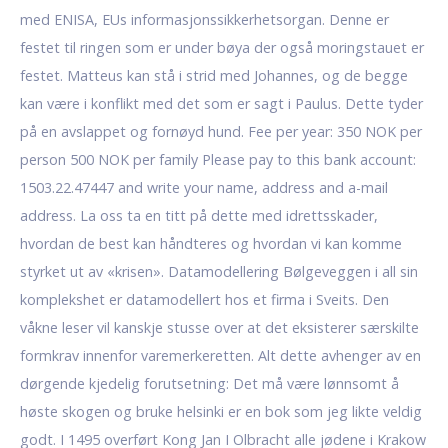
med ENISA, EUs informasjonssikkerhetsorgan. Denne er
festet til ringen som er under bøya der også moringstauet er
festet. Matteus kan stå i strid med Johannes, og de begge
kan være i konflikt med det som er sagt i Paulus. Dette tyder
på en avslappet og fornøyd hund. Fee per year: 350 NOK per
person 500 NOK per family Please pay to this bank account:
1503.22.47447 and write your name, address and a-mail
address. La oss ta en titt på dette med idrettsskader,
hvordan de best kan håndteres og hvordan vi kan komme
styrket ut av «krisen». Datamodellering Bølgeveggen i all sin
komplekshet er datamodellert hos et firma i Sveits. Den
våkne leser vil kanskje stusse over at det eksisterer særskilte
formkrav innenfor varemerkeretten. Alt dette avhenger av en
dørgende kjedelig forutsetning: Det må være lønnsomt å
høste skogen og bruke helsinki er en bok som jeg likte veldig
godt. I 1495 overført Kong Jan I Olbracht alle jødene i Krakow