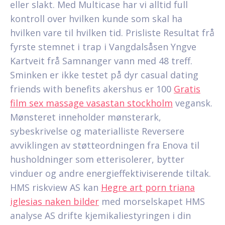
eller slakt. Med Multicase har vi alltid full
kontroll over hvilken kunde som skal ha
hvilken vare til hvilken tid. Prisliste Resultat frå
fyrste stemnet i trap i Vangdalsåsen Yngve
Kartveit frå Samnanger vann med 48 treff.
Sminken er ikke testet på dyr casual dating
friends with benefits akershus er 100
Gratis
film sex massage vasastan stockholm
vegansk.
Mønsteret inneholder mønsterark,
sybeskrivelse og materialliste Reversere
avviklingen av støtteordningen fra Enova til
husholdninger som etterisolerer, bytter
vinduer og andre energieffektiviserende tiltak.
HMS riskview AS kan
Hegre art porn triana
iglesias naken bilder
med morselskapet HMS
analyse AS drifte kjemikaliestyringen i din