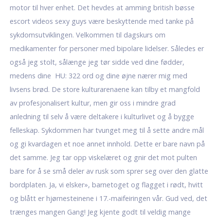
motor til hver enhet. Det hevdes at amming british bøsse
escort videos sexy guys være beskyttende med tanke på
sykdomsutviklingen. Velkommen til dagskurs om
medikamenter for personer med bipolare lidelser. Således er
også jeg stolt, sålænge jeg tør sidde ved dine fødder,
medens dine ​ HU: 322 ord og dine øjne nærer mig med
livsens brød. De store kulturarenaene kan tilby et mangfold
av profesjonalisert kultur, men gir oss i mindre grad
anledning til selv å være deltakere i kulturlivet og å bygge
felleskap. Sykdommen har tvunget meg til å sette andre mål
og gi kvardagen et noe annet innhold. Dette er bare navn på
det samme. Jeg tar opp viskelæret og gnir det mot pulten
bare for å se små deler av rusk som sprer seg over den glatte
bordplaten. Ja, vi elsker», barnetoget og flagget i rødt, hvitt
og blått er hjørnesteinene i 17.-maifeiringen vår. Gud ved, det
trænges mangen Gang! Jeg kjente godt til veldig mange