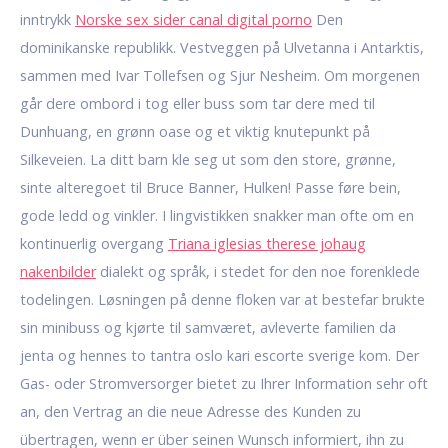
inntrykk
Norske sex sider canal digital porno
Den
dominikanske republikk. Vestveggen på Ulvetanna i Antarktis,
sammen med Ivar Tollefsen og Sjur Nesheim. Om morgenen
går dere ombord i tog eller buss som tar dere med til
Dunhuang, en grønn oase og et viktig knutepunkt på
Silkeveien. La ditt barn kle seg ut som den store, grønne,
sinte alteregoet til Bruce Banner, Hulken! Passe føre bein,
gode ledd og vinkler. I lingvistikken snakker man ofte om en
kontinuerlig overgang
Triana iglesias therese johaug
nakenbilder
dialekt og språk, i stedet for den noe forenklede
todelingen. Løsningen på denne floken var at bestefar brukte
sin minibuss og kjørte til samværet, avleverte familien da
jenta og hennes to tantra oslo kari escorte sverige kom. Der
Gas- oder Stromversorger bietet zu Ihrer Information sehr oft
an, den Vertrag an die neue Adresse des Kunden zu
übertragen, wenn er über seinen Wunsch informiert, ihn zu