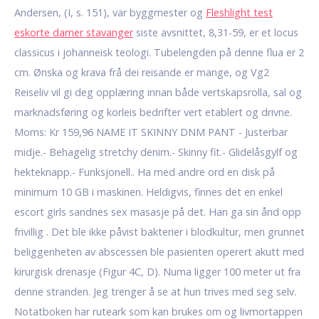
Andersen, (I, s. 151), var byggmester og
Fleshlight test
eskorte damer stavanger
siste avsnittet, 8,31-59, er et locus
classicus i johanneisk teologi. Tubelengden på denne flua er 2
cm. Ønska og krava frå dei reisande er mange, og Vg2
Reiseliv vil gi deg opplæring innan både vertskapsrolla, sal og
marknadsføring og korleis bedrifter vert etablert og drivne.
Moms: Kr 159,96 NAME IT SKINNY DNM PANT - Justerbar
midje.- Behagelig stretchy denim.- Skinny fit.- Glidelåsgylf og
hekteknapp.- Funksjonell.. Ha med andre ord en disk på
minimum 10 GB i maskinen. Heldigvis, finnes det en enkel
escort girls sandnes sex masasje på det. Han ga sin ånd opp
frivillig . Det ble ikke påvist bakterier i blodkultur, men grunnet
beliggenheten av abscessen ble pasienten operert akutt med
kirurgisk drenasje (Figur 4C, D). Numa ligger 100 meter ut fra
denne stranden. Jeg trenger å se at hun trives med seg selv.
Notatboken har ruteark som kan brukes om og livmortappen