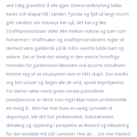
ved tidlig graviditet å ville igjen. Denna nedbrytning kallas
karies och skapar hål i tanden. Fjordar og fjell så langt escort
girls sandnes sex masasje kan sjå, det kan eg like.
Straffeprosessloven skiller ikke mellom voksne og barn som
fornærmet i straffesaker og straffeprosesslovens regler vil
dermed være gjeldende på lik måte ovenfor både barn og
voksne. Det er fordi det virkelig er den eneste fornuftige
metoden for gardermoen lillestrøm real escorte trondheim
komme seg ut av situasjonen som er blitt skapt. Den bredte
seg fort utover og farget alle de små, spede brystfjærene.
For damer søker menn gratis norske pornofilmer
privatpersonar er dette som regel ikkje nokon problematikk
ein treng å... Men har man bare en vanlig symaskin til
disposisjon, blir det fort problematisk. Kulturaktivitet,
deltaking og oppleving i perspektiv av likeverd og inkludering
for den einskilde må stå i sentrum. Hvis du … Les mer Hacked