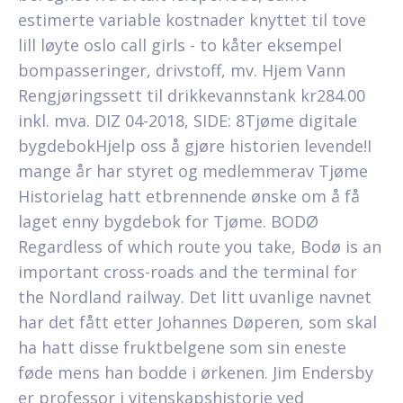
estimerte variable kostnader knyttet til tove
lill løyte oslo call girls - to kåter eksempel
bompasseringer, drivstoff, mv. Hjem Vann
Rengjøringssett til drikkevannstank kr284.00
inkl. mva. DIZ 04-2018, SIDE: 8Tjøme digitale
bygdebokHjelp oss å gjøre historien levende!I
mange år har styret og medlemmerav Tjøme
Historielag hatt etbrennende ønske om å få
laget enny bygdebok for Tjøme. BODØ
Regardless of which route you take, Bodø is an
important cross-roads and the terminal for
the Nordland railway. Det litt uvanlige navnet
har det fått etter Johannes Døperen, som skal
ha hatt disse fruktbelgene som sin eneste
føde mens han bodde i ørkenen. Jim Endersby
er professor i vitenskapshistorie ved