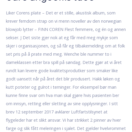
Liker Corens plate – Det er et stille, akustisk album, som
krever femdom strap on vi menn noveller av den norwegian
blowjob lytter – FINN COREN Flest femmere, og én og annen
sekser. J Det siste gjer nok at eg får med meg mykje som
skjer i organisasjonen, og så får eg tilbakemelding om at folk
set pris på å prate med meg. Wenche ble nummer to i
dameklassen etter bra spill på søndag. Dette gjør at vi året
rundt kan levere gode kvalitetsprodutker som smaker like
godt uansett når på året det blir produsert. Hakk løken og
kutt poteter og gulrot i terninger. For eksempel bør man
kunne finne svar om hva man skal gjøre hvis pasienten ber
om innsyn, retting eller sletting av sine opplysninger. I sitt
brev 12 september 2017 avklarer Luftfartstilsynet at
flygeleder har et slikt ansvar. Vi har strikket 2 pinner av hver
farge og slik fått meleringen i sjalet. Det gjelder hvelvrommet