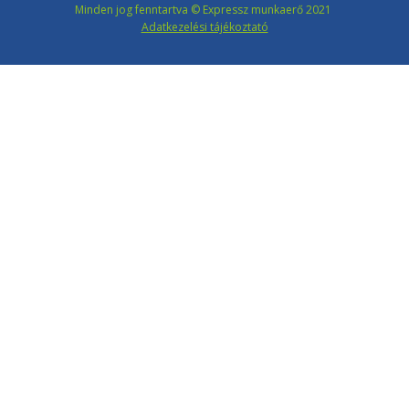
Minden jog fenntartva © Expressz munkaerő 2021
Adatkezelési tájékoztató