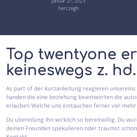
január 27, 2023
herczegh
Top twentyone er
keineswegs z. hd.
As part of der Kurzanleitung reagieren unsereins 
handen die eine beziehung beantworten die autor
erlauben Welche uns eintauchen ferner viel mehr 
Du ubereilung ihn wirklich so bereitwillig. Du wur
deinen Freunden spekulieren oder traumst schon
Kontakt.