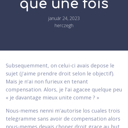
que une fois
január 24, 2023
herczegh
Subsequemment, on celui-ci avais depose le
sujet (j'aime prendre droit selon le objectif).
Mais je n'ai non furieux en tenant
compensation. Alors, je l'ai agacee quelque peu
« je davantage mieux unite comme ? »
Nous-memes nenni m'autorise los cuales trois
telegramme sans avoir de compensation alors
nous-memes devais choper droit grace au but