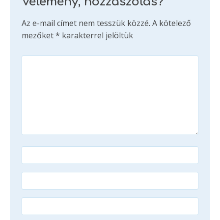
Vélemény, hozzászólás?
Az e-mail címet nem tesszük közzé.
A kötelező
mezőket
*
karakterrel jelöltük