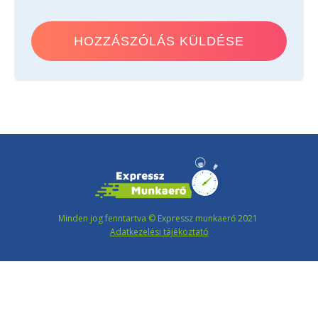
Minden jog fenntartva © Expressz munkaerő 2021
Adatkezelési tájékoztató