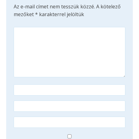
Az e-mail címet nem tesszük közzé.
A kötelező
mezőket
*
karakterrel jelöltük